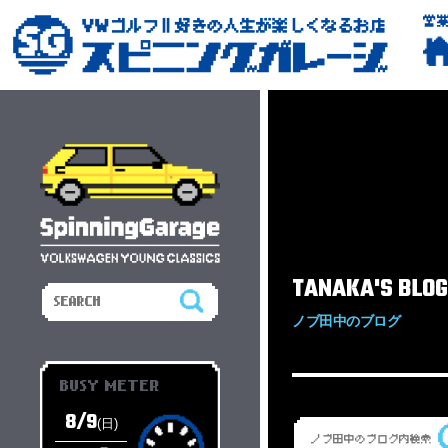
営
TANAKA'S BLOG
ノブ田中のブログ
BUSY METER
8/9
(日)