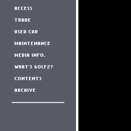
ACCESS
TRADE
USED CAR
MAINTENANCE
MEDIA INFO.
WHAT'S GOLF2?
CONTENTS
ARCHIVE