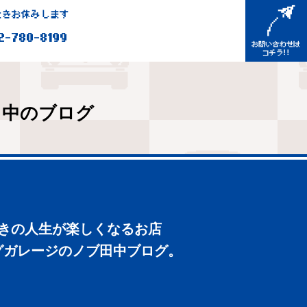
きお休みします
2-780-8199
田中のブログ
好きの人生が楽しくなるお店
グガレージのノブ田中ブログ。