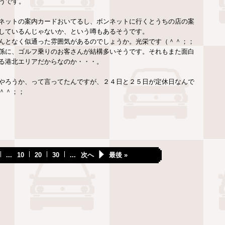
うです。
ネットの案内カードおいてるし、ボンネットに行くとうちの店の案
しているんじゃないか、という噂もあるそうです。
んとなく似通った雰囲気があるのでしょうか。光栄です（＾＾；；
係に、ゴルフ乗りのお客さんが結構多いそうです。それもまた面白
る港北エリアだからなのか・・・。
やろうか、って言ってたんですが、２４日と２５日が定休日なんで
＾＾；；
...
10
20
30
...
次へ
最後 »