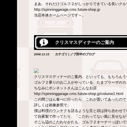
まあ、それだけゴルフ２がしっかりできている良いクル
http://spinninggarage.cms.future-shop.jp
当店本体ホームページです～。
クリスマスディナーのご案内
カテゴリ | ノブ田中のブログ
2008.12.15
クリスマスディナーのご案内、といっても、もちろんう
ゴルフ２乗りのお二人がやっている、たまプラーザのカ
ちなみにボンネットさんはこんなお店
http://spinninggarage.cms.future-shop.jp/volume1.html
この間ごはん食べに行ったら、これが置いてあったので
詳しくは画像参照で。
僕は料理のウンチクを語るような舌と頭は持ち合わせて
て自家製で作ってたり、「こだわってない風に見せなが
そこら辺のこだわりかたも、ゴルフ２オーナーっぽいで