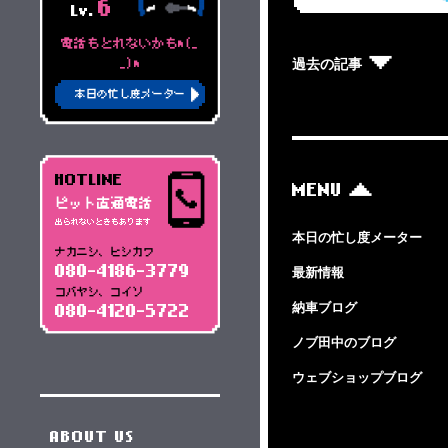
6
Lv.
電話もとれないかもm(_
過去の記事
_)m
本日の忙し度メーター
HOTLINE
MENU
ピット直通電話
出られないときもあります
本日の忙し度メーター
ナカニシ、ヒシカワ
080-4186-3779
最新情報
コバヤシ、コイソ
納車ブログ
080-4120-5722
ノブ田中のブログ
ウェブショップブログ
ABOUT US