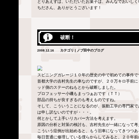
とりあえずは、いただいたお菓子は、みんなでおいしく
ちださん、ありがとうございます！
破断！
カテゴリ | ノブ田中のブログ
2008.12.16
スピニングガレージ１０年の歴史の中で初めての事件で
首都大学の吉村先生の車なのですが、２０万キロ手前に
ッド側のステーのねもとから破断しました。
プロフェッサー小磯もまっつぁおです（ＴＴ）
部品の持ちが良すぎるのも考えものですね。
そして、こういうことになるのが、振動工学の専門家で
は申し訳ないのですが・・・。
何とかして上手いリカバー方法を考えます。
原因の分析と対策の検討も、吉村先生が一緒になって考
こういう症例が出始めると、もう旧車になってきつつあ
毎日普通に修理している僕らからしてみると、２０年前