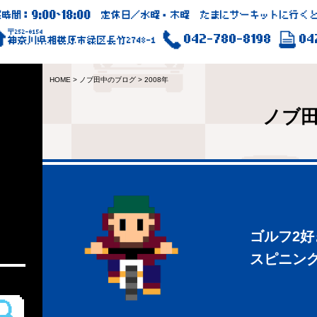
9:00
18:00
業時間：
~
定休日／水曜・木曜 たまにサーキットに行くと
〒252-0154
042-780-8198
04
神奈川県相模原市緑区長竹2748-1
HOME
>
ノブ田中のブログ
>
2008年
ノブ
ゴルフ2
スピニン