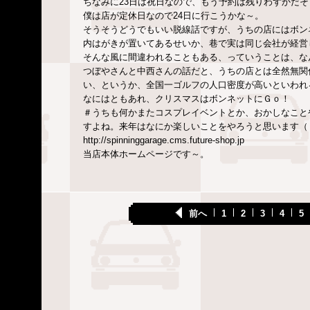
ちなみに23日は祝日なので、もう予約は残りわずかだそ
僕は店が定休日なので24日に行こうかな～。
そうそうどうでもいい脱線話ですが、うちの店にはボン
内はがきが置いてあるせいか、巷で実は同じ会社が経営
そんな風に間違われることもある、っていうことは、な
つぼやさんと中西さんの話だと、うちの店とは全然無関
い、というか、全国一ゴルフの人口密度が高いといわれ
なにはともあれ、クリスマスはボンネットにＧｏ！
＃うちも何かまたコスプレイベントとか、おかしなこと
すよね。来年はなにか楽しいことをやろうと思います（
http://spinninggarage.cms.future-shop.jp
当店本体ホームページです～。
前へ
1
2
3
4
5