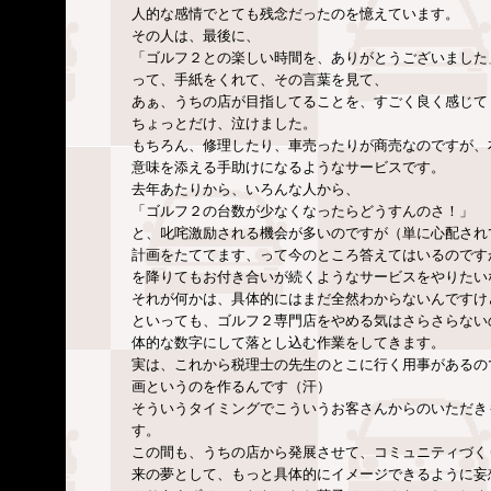
人的な感情でとても残念だったのを憶えています。
その人は、最後に、
「ゴルフ２との楽しい時間を、ありがとうございました
って、手紙をくれて、その言葉を見て、
あぁ、うちの店が目指してることを、すごく良く感じて
ちょっとだけ、泣けました。
もちろん、修理したり、車売ったりが商売なのですが、
意味を添える手助けになるようなサービスです。
去年あたりから、いろんな人から、
「ゴルフ２の台数が少なくなったらどうすんのさ！」
と、叱咤激励される機会が多いのですが（単に心配され
計画をたててます、って今のところ答えてはいるのです
を降りてもお付き合いが続くようなサービスをやりたい
それが何かは、具体的にはまだ全然わからないんですけ
といっても、ゴルフ２専門店をやめる気はさらさらない
体的な数字にして落とし込む作業をしてきます。
実は、これから税理士の先生のとこに行く用事があるの
画というのを作るんです（汗）
そういうタイミングでこういうお客さんからのいただき
す。
この間も、うちの店から発展させて、コミュニティづく
来の夢として、もっと具体的にイメージできるように妄