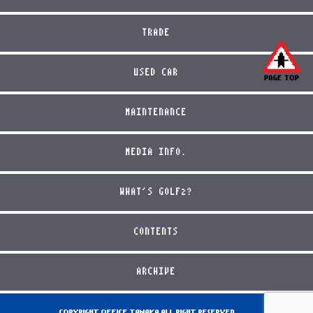
TRADE
USED CAR
MAINTENANCE
MEDIA INFO.
WHAT'S GOLF2?
CONTENTS
ARCHIVE
COPYRIGHT OFFICE TANAKA ALL RIGHT RESERVED.