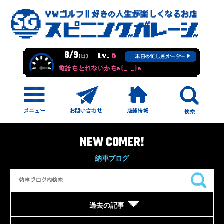
8/9
Lv.
6
(日)
本日の忙し度メーター
電話もとれないかもm(_ _)m
NEW COMER!
納車ブログ
過去の記事