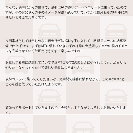
そんな子供時代からの憧れで、最初はATの赤いアーバンエリートに乗っていたので
すが、そのお父さんの車のイメージが強く残っていていつかは自分も緑のMT車に乗
りたいと考えてたそうです。
今回素材としては申し分ない低走行MTのCLIを手に入れて、料理長コースの納車整
備で仕上げつつ、まずはMTに慣れていきいずれは緑に全塗装して自分の脳内イメー
ジを完成させていく計画だそうです！楽しみですね！
お渡しする前に試乗して頂いて早速MTゴルフ2の楽しさにやられつつも、足回りも
やりたくなっちゃったりで楽しい悩みはつきません。
以前ゴルフ2に乗ってらしたせいか、短時間で操作に慣れながら、この車のいいと
ころを感じ取っていただけたようです。
頑張ってサポートしていきますので、今後ともすえながくよろしくお願いいたしま
す。