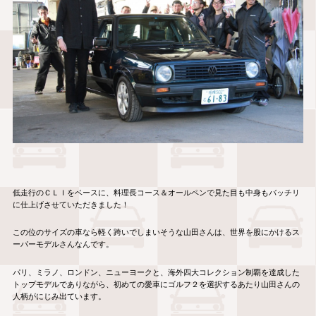
低走行のＣＬＩをベースに、料理長コース＆オールペンで見た目も中身もバッチリ
に仕上げさせていただきました！
この位のサイズの車なら軽く跨いでしまいそうな山田さんは、世界を股にかけるス
ーパーモデルさんなんです。
パリ、ミラノ、ロンドン、ニューヨークと、海外四大コレクション制覇を達成した
トップモデルでありながら、初めての愛車にゴルフ２を選択するあたり山田さんの
人柄がにじみ出ています。