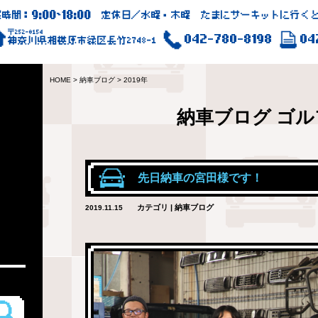
9:00
18:00
業時間：
~
定休日／水曜・木曜 たまにサーキットに行くと
〒252-0154
042-780-8198
04
神奈川県相模原市緑区長竹2748-1
HOME
>
納車ブログ
>
2019年
納車ブログ
ゴル
先日納車の宮田様です！
カテゴリ | 納車ブログ
2019.11.15