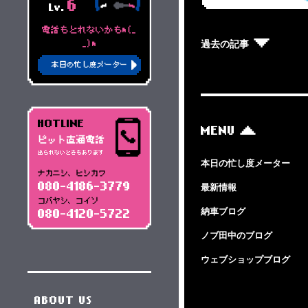
6
Lv.
電話もとれないかもm(_
過去の記事
_)m
本日の忙し度メーター
HOTLINE
MENU
ピット直通電話
出られないときもあります
本日の忙し度メーター
ナカニシ、ヒシカワ
080-4186-3779
最新情報
コバヤシ、コイソ
納車ブログ
080-4120-5722
ノブ田中のブログ
ウェブショップブログ
ABOUT US