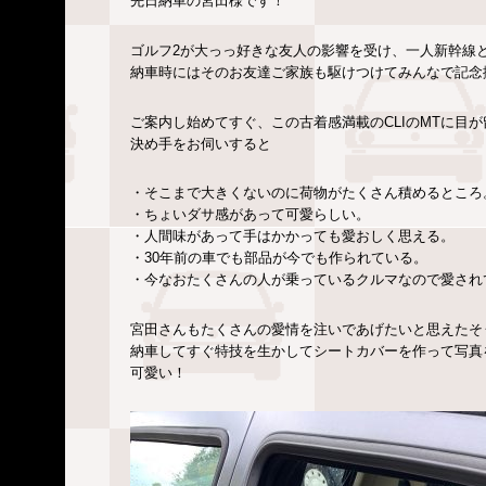
先日納車の宮田様です！
ゴルフ2が大っっ好きな友人の影響を受け、一人新幹線
納車時にはそのお友達ご家族も駆けつけてみんなで記念
ご案内し始めてすぐ、この古着感満載のCLIのMTに目
決め手をお伺いすると
・そこまで大きくないのに荷物がたくさん積めるところ
・ちょいダサ感があって可愛らしい。
・人間味があって手はかかっても愛おしく思える。
・30年前の車でも部品が今でも作られている。
・今なおたくさんの人が乗っているクルマなので愛され
宮田さんもたくさんの愛情を注いであげたいと思えたそ
納車してすぐ特技を生かしてシートカバーを作って写真
可愛い！