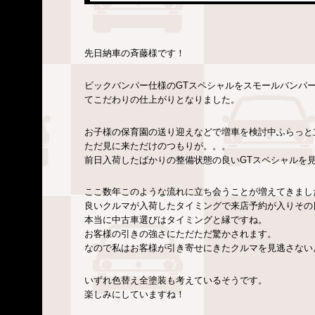
先日納車の斉藤様です！
ビックバンパー仕様のGTスペシャルをスモールバンパ
てこだわりの仕上がりとなりました。
お子様の保育園の送り迎えなどで増車を検討中ふらっと
ただ見に来ただけのつもりが。。。
前日入荷したばかりの整備状態の良いGTスペシャルを
ここ数年このような流れに立ち会うことが増えてきまし
良いクルマが入荷したタイミングで来店予約が入りその
本当に中古車選びはタイミングと縁ですね。
お客様の引きの強さにただただ驚かされます。
なので私はお客様が引き寄せにきたクルマを見逃さない
いずれ色替え全塗装も考えているそうです。
楽しみにしていますね！