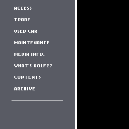
ACCESS
TRADE
USED CAR
MAINTENANCE
MEDIA INFO.
WHAT'S GOLF2?
CONTENTS
ARCHIVE