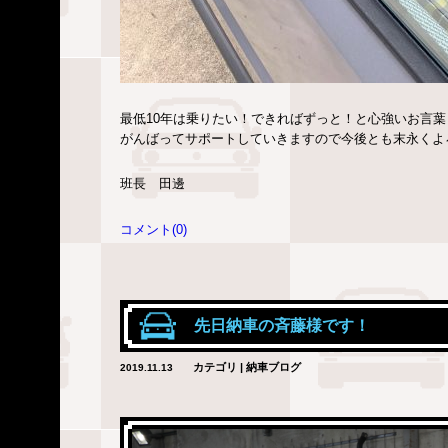
最低10年は乗りたい！できればずっと！と心強いお言
がんばってサポートしていきますので今後とも末永くよ
班長 田邊
コメント(0)
先日納車の斉藤様です！
カテゴリ | 納車ブログ
2019.11.13