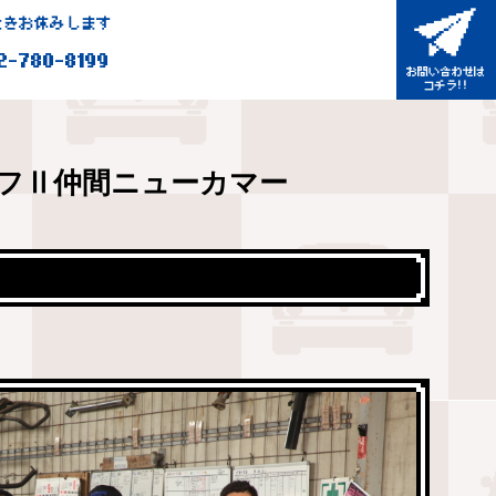
きお休みします
2-780-8199
フⅡ仲間ニューカマー