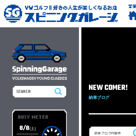
営
NEW COMER!
納車ブログ
BUSY METER
8/8
(土)