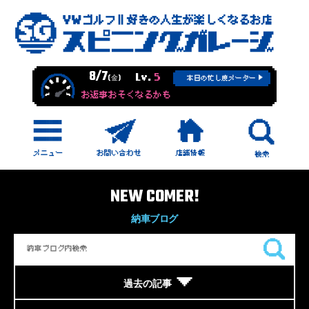
8/7
Lv.
5
(金)
本日の忙し度メーター
お返事おそくなるかも
NEW COMER!
納車ブログ
過去の記事