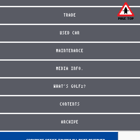
TRADE
USED CAR
MAINTENANCE
MEDIA INFO.
WHAT'S GOLF2?
CONTENTS
ARCHIVE