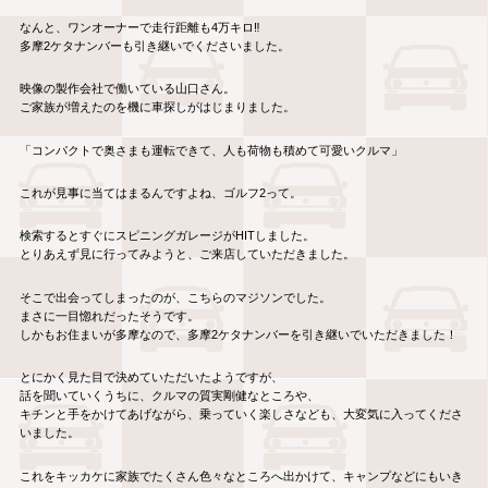
なんと、ワンオーナーで走行距離も4万キロ‼
多摩2ケタナンバーも引き継いでくださいました。
映像の製作会社で働いている山口さん。
ご家族が増えたのを機に車探しがはじまりました。
「コンパクトで奥さまも運転できて、人も荷物も積めて可愛いクルマ」
これが見事に当てはまるんですよね、ゴルフ2って。
検索するとすぐにスピニングガレージがHITしました。
とりあえず見に行ってみようと、ご来店していただきました。
そこで出会ってしまったのが、こちらのマジソンでした。
まさに一目惚れだったそうです。
しかもお住まいが多摩なので、多摩2ケタナンバーを引き継いでいただきました！
とにかく見た目で決めていただいたようですが、
話を聞いていくうちに、クルマの質実剛健なところや、
キチンと手をかけてあげながら、乗っていく楽しさなども、大変気に入ってくださ
いました。
これをキッカケに家族でたくさん色々なところへ出かけて、キャンプなどにもいき