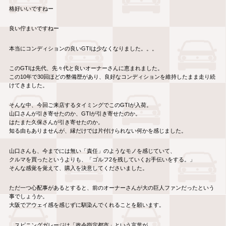
格好いいですねー
良い佇まいですねー
本当にコンディションの良いGTIは少なくなりました。。。
このGTIは先代、先々代と良いオーナーさんに恵まれました。
この10年で30回ほどの整備歴があり、良好なコンディションを維持したまま走り続
けてきました。
そんな中、今回ご来店するタイミングでこのGTIが入荷。
山口さんが引き寄せたのか、GTIが引き寄せたのか。
はたまた久保さんが引き寄せたのか。
知る由もありませんが、縁だけでは片付けられない何かを感じました。
山口さんも、今までには無い「責任」のようなモノを感じていて、
クルマを買ったというよりも、「ゴルフ2を残していくお手伝いをする。」
そんな感覚を覚えて、購入を決意してくださいました。
ただ一つ心配事があるとすると、前のオーナーさんが大の巨人ファンだったという
事でしょうか。
大阪でアウェイ感を感じずに馴染んでくれることを願います。
スピニングガレージは「政令指定都市」という言葉が、