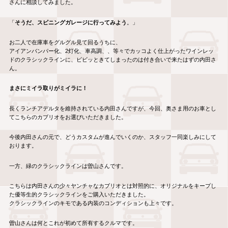
さんに相談してみました。
「
そうだ、スピニングガレージに行ってみよう
。」
お二人で在庫車をグルグル見て回るうちに、
アイアンバンパー化、2灯化、車高調、、等々でカッコよく仕上がったワインレッ
ドのクラシックラインに、ビビッときてしまったのは付き合いで来たはずの内田さ
ん。
まさにミイラ取りがミイラに！
長くランチアデルタを維持されている内田さんですが、今回、奥さま用のお車とし
てこちらのカブリオをお選びいただきました。
今後内田さんの元で、どうカスタムが進んでいくのか、スタッフ一同楽しみにして
おります。
一方、緑のクラシックラインは曽山さんです。
こちらは内田さんの少々ヤンチャなカブリオとは対照的に、オリジナルをキープし
た優等生的クラシックラインをご購入いただきました。
クラシックラインのキモである内装のコンディションも上々です。
曽山さんは何とこれが初めて所有するクルマです。