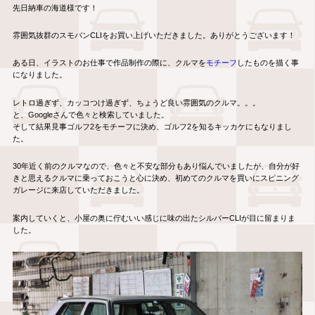
先日納車の海道様です！
雰囲気抜群のスモバンCLIをお買い上げいただきました。ありがとうございます！
ある日、イラストのお仕事で作品制作の際に、クルマを
モチーフ
したものを描く事
になりました。
レトロ過ぎず、カッコつけ過ぎず、ちょうど良い雰囲気のクルマ。。。
と、Googleさんで色々と検索していました。
そして結果見事ゴルフ2をモチーフに決め、ゴルフ2を知るキッカケにもなりまし
た。
30年近く前のクルマなので、色々と不安な部分もあり悩んでいましたが、自分が好
きと思えるクルマに乗っておこうと心に決め、初めてのクルマを買いにスピニング
ガレージに来店していただきました。
案内していくと、小屋の奥に佇むいい感じに味の出たシルバーCLIが目に留まりま
した。