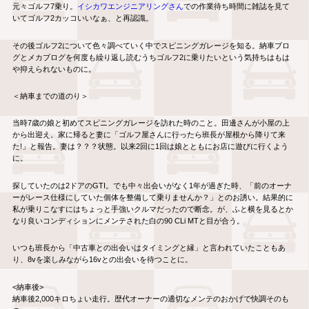
元々ゴルフ7乗り。
イシカワエンジニアリングさん
での作業待ち時間に雑誌を見て
いてゴルフ2カッコいいなぁ、と再認識。
その後ゴルフ2について色々調べていく中でスピニングガレージを知る。納車ブロ
グとメカブログを何度も繰り返し読むうちゴルフ2に乗りたいという気持ちはもは
や抑えられないものに。
＜納車までの道のり＞
当時7歳の娘と初めてスピニングガレージを訪れた時のこと。田邊さんが小屋の上
から出迎え。家に帰ると妻に「ゴルフ屋さんに行ったら班長が屋根から降りて来
た!」と報告。妻は？？？状態。以来2回に1回は娘とともにお店に遊びに行くよう
に。
探していたのは2ドアのGTI。でも中々出会いがなく1年が過ぎた時、「前のオーナ
ーがレース仕様にしていた個体を整備して乗りませんか？」とのお誘い。結果的に
私が乗りこなすにはちょっと手強いクルマだったので断念。が、ふと横を見るとか
なり良いコンディションにメンテされた白の90 CLi MTと目が合う。
いつも班長から「中古車との出会いはタイミングと縁」と言われていたこともあ
り、8vを楽しみながら16vとの出会いを待つことに。
<納車後>
納車後2,000キロちょい走行。歴代オーナーの適切なメンテのおかげで快調そのも