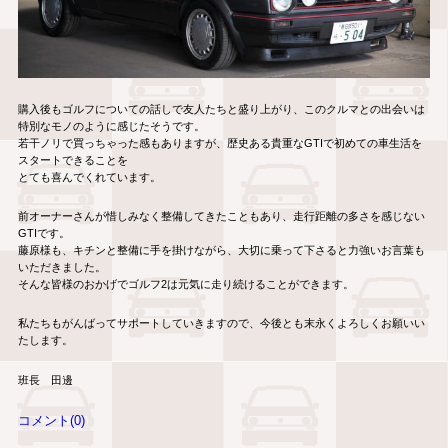
購入後もゴルフについての話しで友人たちと盛り上がり、このクルマとの出会いは
特別なモノのように感じたそうです。
若干ノリで買っちゃった感もありますが、歴史ある貴重なGTIで初めての車生活を
スタートできることを
とても喜んでくれています。
前オーナーさんが惜しみなく整備してきたこともあり、走行距離の多さを感じない
GTIです。
藤原様も、キチンと整備に手を掛けながら、大切に乗って下さると力強いお言葉も
いただきました。
そんな皆様のおかげでゴルフ2は元気に走り続けることができます。
私たちもがんばってサポートしていきますので、今後とも末永くよろしくお願いい
たします。
班長 田邊
コメント(0)