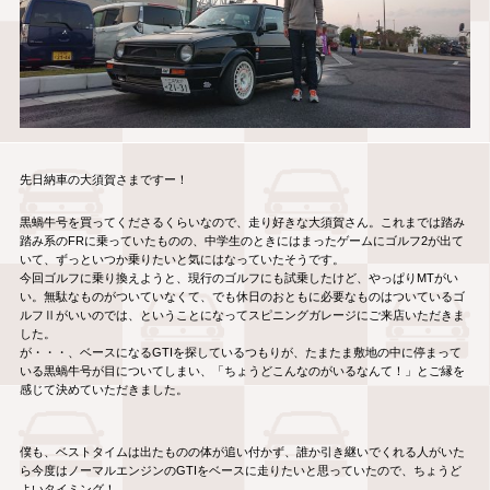
先日納車の大須賀さまですー！
黒蝸牛号を買ってくださるくらいなので、走り好きな大須賀さん。これまでは踏み
踏み系のFRに乗っていたものの、中学生のときにはまったゲームにゴルフ2が出て
いて、ずっといつか乗りたいと気にはなっていたそうです。
今回ゴルフに乗り換えようと、現行のゴルフにも試乗したけど、やっぱりMTがい
い。無駄なものがついていなくて、でも休日のおともに必要なものはついているゴ
ルフⅡがいいのでは、ということになってスピニングガレージにご来店いただきま
した。
が・・・、ベースになるGTIを探しているつもりが、たまたま敷地の中に停まって
いる黒蝸牛号が目についてしまい、「ちょうどこんなのがいるなんて！」とご縁を
感じて決めていただきました。
僕も、ベストタイムは出たものの体が追い付かず、誰か引き継いでくれる人がいた
ら今度はノーマルエンジンのGTIをベースに走りたいと思っていたので、ちょうど
よいタイミング！