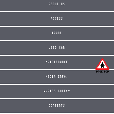
ABOUT US
ACCESS
TRADE
USED CAR
MAINTENANCE
MEDIA INFO.
WHAT'S GOLF2?
CONTENTS