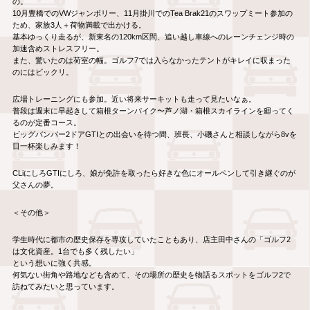
の。
10月豊橋でのVWジャンボリー、11月掛川でのTea Brak21のスワップミート参加の
ため、家族3人＋荷物満載で出かける。
基本ゆっくり走るが、新東名の120km区間、追い越し車線へのレーンチェンジ時の
加速含めストレスフリー。
また、驚いたのは荷室の幅。ゴルフ7では入らなかったテントがキレイに収まった
のにはビックリ。
広場トレーニングにも参加。近い将来サーキットも走って見たいなぁ。
普段は週末に早起きして箱根ターンパイク〜芦ノ湖・箱根スカイラインを廻ってく
るのが定番コース。
ビッグバンパー2ドアGTIとの出会いを待つ間、班長、小磯さんと相談しながら8vを
目一杯楽しみます！
CLiにしろGTIにしろ、娘が免許を取ったら好きな色にオールペンして引き継ぐのが
父さんの夢。
＜その他＞
学生時代に都市の歴史保存を専攻していたこともあり、店主田中さんの「ゴルフ2
は文化資産。1台でも多く残したい」
という想いに強く共感。
何気ない街角や路地なども含めて、その場所の歴史を物語るスポットをゴルフ2で
訪ねてみたいと思っています。