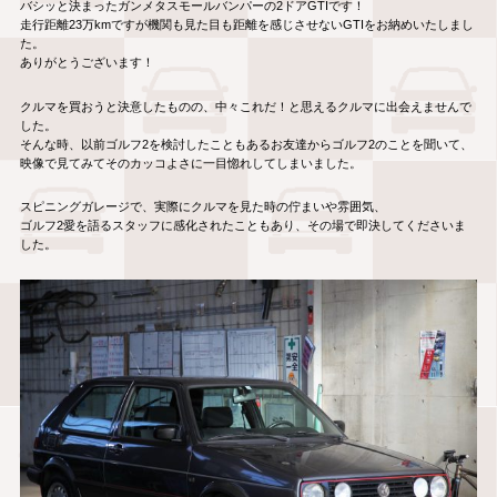
バシッと決まったガンメタスモールバンパーの2ドアGTIです！
走行距離23万kmですが機関も見た目も距離を感じさせないGTIをお納めいたしまし
た。
ありがとうございます！
クルマを買おうと決意したものの、中々これだ！と思えるクルマに出会えませんで
した。
そんな時、以前ゴルフ2を検討したこともあるお友達からゴルフ2のことを聞いて、
映像で見てみてそのカッコよさに一目惚れしてしまいました。
スピニングガレージで、実際にクルマを見た時の佇まいや雰囲気、
ゴルフ2愛を語るスタッフに感化されたこともあり、その場で即決してくださいま
した。