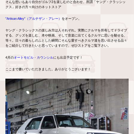
そんな想いもあり自分がゴルフ2を楽しむのと合わせ、所謂「ヤング・クラッシッ
クス」好きの
方々向けのネットストア
”Artisan Alley”（アルチザン・アレー）
をオープン。
ヤング・クラシックスの楽しみ方は人それぞれ。実際にクルマを所有してドライブ
する、グッズを楽しむ、本や映画、そして音楽に出てくるクルマに思いを馳せる、
等々。日々の暮らしのふとした瞬間にそんな愛すべきクルマ達を思い出させる品々
をご紹介して行きたいと思っていますので、ぜひストアをご覧下さい。
4月の
オートモビル・カウンシル
にも出店予定です！
ここまで書いていただきました。ありがとうございます！