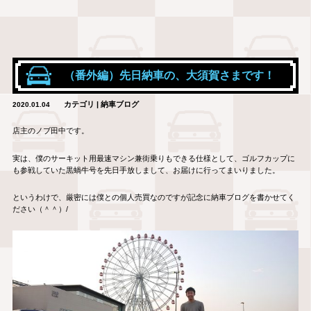
（番外編）先日納車の、大須賀さまです！
カテゴリ | 納車ブログ
2020.01.04
店主のノブ田中です。
実は、僕のサーキット用最速マシン兼街乗りもできる仕様として、ゴルフカップに
も参戦していた黒蝸牛号を先日手放しまして、お届けに行ってまいりました。
というわけで、厳密には僕との個人売買なのですが記念に納車ブログを書かせてく
ださい（＾＾）/