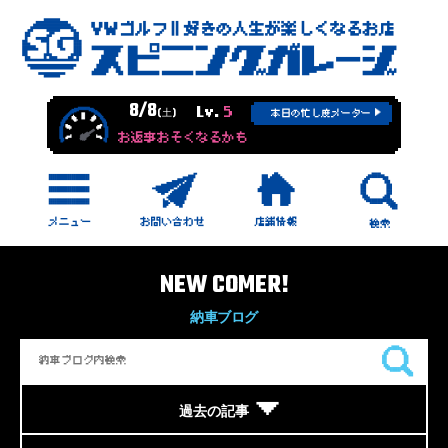
8/8
Lv.
5
(土)
本日の忙し度メーター
お返事おそくなるかも
NEW COMER!
納車ブログ
過去の記事