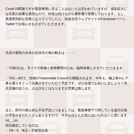
Covid-19関連ですが緊急事態に戻ることはないとは言われていますが、感染拡大に
は注意が必要な状況なので、対策は続けながら通常通り営業しております。もし、
再度変則的な営業になりそうでしたら、別途当店ウェブサイトやFacebookページ、
Twitterでお知らせをさせていただきます。
当店の普段の水木の定休日の他の動きは・・・、
・7/28(火)は、月イチの研修と業務整理のため、臨時休業とさせていただきます。
・7/31～8/2で、恒例の”Automobile Council”が開催されます。今年も、極上車やレア
車を選りすぐって出展させていただく予定です。ぜひ会場でお会いしましょう！当
店店舗のほうも、人は少なくはなりますが営業は致します。
また、田中の個人的な不在予定につきましては、緊急事態下で押している遠方出張
の予定がまだたくさんありますので、今月もほとんど店にはいられないと思います
m(_ _)m
現在確定しているのは、
・7/8～9、埼玉～宇都宮出張