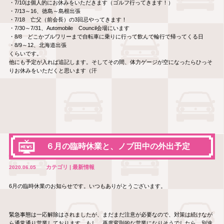
・7/10は個人的にお休みをいただきます（ゴルフ行ってきます！）
・7/13～16、徳島～島根出張
・7/18 亡父（前会長）の3回忌やってきます！
・7/30～7/31、Automobile Council会場にいます
・8/8 どこかブルワリーまで自転車に乗りに行って飲んで輪行で帰ってくる日
・8/9～12、北海道出張
くらいです。
他にも予定が入れば追記します。そしてその間、体力ゲージが空になったらひっそ
りお休みをいただくと思います（汗
６月の臨時休業と、ノブ田中の外出予定
カテゴリ | 最新情報
2020.06.05
6月の臨時休業のお知らせです。いつもありがとうございます。
緊急事態は一応解除はされましたが、まだまだ注意が必要なので、対策は続けなが
ら通常通り営業しております。もし、再度変則的な営業になりそうでしたら、別途