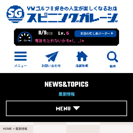
8/9
Lv.
6
(日)
本日の忙し度メーター
電話もとれないかもm(_ _)m
NEWS&TOPICS
最新情報
MENU
HOME
>
最新情報