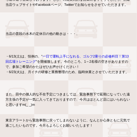
当店ウェブサイトやFacebookページ、Twitterでお知らせをさせていただきます。
当店の普段の水木の定休日の他の動きは・・・、
・6/13(土)は、恒例の、”
一日で運転上手になれる、ゴルフ2乗りの必修科目！第13
回広場トレーニング
”を開催致します。今のところ、1～2名様の空きがありますの
で、参加ご希望のかたはぜひお声かけください！
・6/23(火)は、月イチの研修と業務整理のため、臨時休業とさせていただきます。
また、田中の個人的な不在予定につきましては、緊急事態下で延期になっていた遠
方主張の予定が一気に入ってきておりますので、今月はほとんど店にはいられない
と思いますm(_ _)m
東京アラートから緊急事態に戻ってしまわないように、なんとか心身ともに元気で
過ごしたいものです。今月もよろしくお願いいたします！