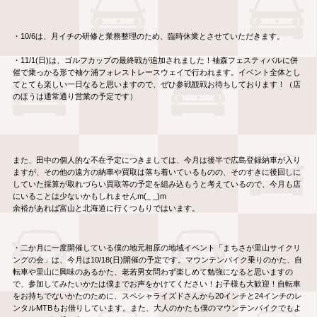
・10/6は、月イチの研修と業務整理のため、臨時休業とさせていただきます。
・11/1(日)は、ゴルフカップの最終戦が追加されました！袖森フェスティバルに併
催で乗っかる形で袖ケ浦フォレストレースウェイで行われます。イベント全体とし
てとても楽しい一日なると思いますので、ぜひ参戦観戦お待ちしております！（店
のほうは通常通り営業の予定です）
また、田中の個人的な不在予定につきましては、今月は後半で広島登録納車が入り
ますが、その他の遠方の納車や買取は落ち着いているものの、そのすきに後回しに
していた採算が取れづらい買取等の予定を組み込もうと考えているので、今月も店
にいることは少ないかもしれませんm(_ _)m
余裕があれば富山と北海道に行くつもりではいます。
・二か月に一度開催している僕の地元相原の地域イベント「まちさが里山サイクリ
ングの会」は、今月は10/18(日)開催の予定です。マウンテンバイク乗りのかた、自
転車や里山に興味のあるかた、老若男女問わず楽しめて勉強になると思いますの
で、参加してみたいかたは僕までお声をかけてください！お子様も大歓迎！自転車
をお持ちでないかたのために、スペシャライズドさんから20インチと24インチのレ
ンタルMTBもお借りしています。また、大人のかたも僕のマウンテンバイクでもよ