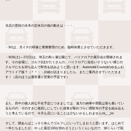
当店の普段の水木の定休日の他の動きは・・・、
・9/1は、月イチの研修と業務整理のため、臨時休業とさせていただきます。
・9/26(土)～27(日)は、埼玉の秋ヶ瀬公園にて、バイクロアの展示会が開催されま
す。その会場に、ゴルフ2ほかたくさんの、バイクロアに似合いそうないい感じの
クルマたちを持ち込んで即売を試みようと思います。Automobil Councilのゆるふわ
アウトドア版？（＾＾；；詳細が詰まりましたら、またご案内させていただきま
す！（店のほうは通常通り営業の予定です）
また、田中の個人的な不在予定につきましては、遠方の納車や買取は落ち着いてい
るものの、そのすきに後回しにしていた採算が取れづらい買取等の予定を組み込も
うと考えているので、今月も店にいることは少ないかもしれませんm(_ _)m
そして、隙あらばこっそり休んでゴルフしにいってしまおうと思います。はじめて
一年たちましたが、やっと最近100が切れそうというくらいなので、90くらいで回