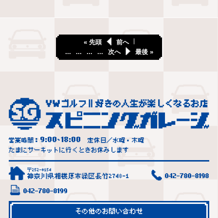
« 先頭
前へ
...
...
...
...
次へ
最後 »
9:00
18:00
営業時間：
~
定休日／水曜・木曜
たまにサーキットに行くときお休みします
〒252-0154
神奈川県相模原市緑区長竹2748-1
042-780-8198
042-780-8199
その他のお問い合わせ