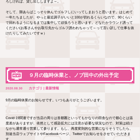
ろしければ、貸し出ししますよ～。
そして、隙あらばこっそり休んでゴルフしにいってしまおうと思います。はじめて
一年たちましたが、やっと最近調子がいいと100が切れるくらいなので、90くらい
で回れるようになるまでは集中して頑張ろうと思います。どなたかラウンド誘って
ください(お客さんやお取引先からゴルフ誘われちゃって～って言い訳して仕事を抜
けたりしてみたいですｗ）
９月の臨時休業と、ノブ田中の外出予定
カテゴリ | 最新情報
2020.08.30
9月の臨時休業のお知らせです。いつもありがとうございます。
Covid-19関連ですが当店の周りは首都圏といってもかなりの田舎なので都心とは温
度差がありますが、依然として感染拡大には注意が必要な状況なので、対策は続け
ながら通常通り営業して参ります。もし、再度変則的な営業になりそうでしたら、
別途当店ウェブサイトやFacebookページ、Twitterでお知らせをさせていただきま
す。