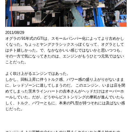
2011/08/29
オグラの’91年式のGTIは、スモールバンパー化によってより古めかし
くなった。ちょっとヤングクラシックスっぽくなって、オグラとして
はチト嬉しかった。で、なかなかいい感じではないかと思いつつも、
その一方で気になってきたのは、エンジンがもうひとつ元気ではない
ことだった。
よく吹け上がるエンジンではあった。
しかし、回転上昇に伴うトルク感、パワー感の盛り上がりがないまま
に、レッドゾーンに達してしまうのだ。 このエンジン、いまは店を閉
めてしまった茨木ラインハートの吉本さんがヘッドだけはオーバーホ
ールしていた。だが、どうやらピストンリングの摩耗が進んでいたら
しく、トルク、パワーともに、本来のPL型が持つそれには及ばない感
じだった。