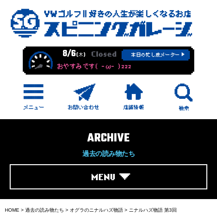
8/6
Closed
(木)
本日の忙し度メーター
おやすみです( -ω- )zzz
ARCHIVE
過去の読み物たち
MENU
HOME
>
過去の読み物たち
>
オグラのニナルハズ物語
>
ニナルハズ物語 第3回