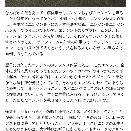
なんだかんだとあって、解体車からエンジンおよびミッションを降ろ
したのは年末になってからだ。 小磯さんの場合、エンジンを抜く作業
は、基本的にエンジンを下に落とす手法を採る。 エンジンをエンジン
ハンガーでつり上げておいて、エンジン下のサブフレームを落とし、
ミッションをエンジンから切り離して、それからエンジンを下に落と
すというやり方。 サブフレームを外すのを嫌って、エンジン、ミッシ
ョンごとをつり上げて抜くという手法を採る人もいるが、小磯さんは
面倒な方を選んでいる。
翌日には外したエンジンのメンテンス作業に入る。 このエンジン、全
体に状態は悪くなかったものの、タペットカバーパッキンからのオイ
ル漏れ、それに冷却系では、エンジンからホースへのジョイント部分
から水漏れ跡が発見されていて、それならエンジンが外れているうち
に修理してしまおうということ。 スピニングにはこの辺りの部品は常
に在庫されているから、すぐに作業に入れる。 もうひとついっておく
と、ただただエンジンを載せ替えてしまうわけではないのだ。
作業中、邪魔にならない程度に小磯さんに話しかけると、色んなこと
が分かってきた。 まず驚いたのは、小磯さん、その昔は、シボレーの
アストロに乗っていたということ。 アメ車だ！ スピニングの田中さ
んとのつきあいは、大学時代に町田にあったデイトナパークでアルバ