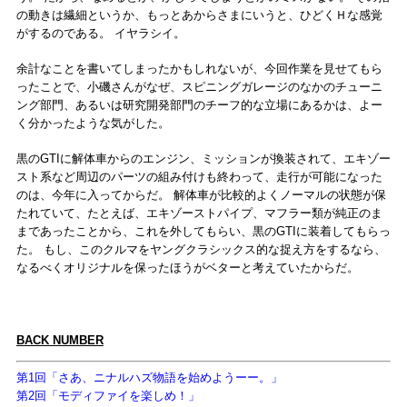
の動きは繊細というか、もっとあからさまにいうと、ひどくＨな感覚
がするのである。 イヤラシイ。
余計なことを書いてしまったかもしれないが、今回作業を見せてもら
ったことで、小磯さんがなぜ、スピニングガレージのなかのチューニ
ング部門、あるいは研究開発部門のチーフ的な立場にあるかは、よー
く分かったような気がした。
黒のGTIに解体車からのエンジン、ミッションが換装されて、エキゾー
スト系など周辺のパーツの組み付けも終わって、走行が可能になった
のは、今年に入ってからだ。 解体車が比較的よくノーマルの状態が保
たれていて、たとえば、エキゾーストパイプ、マフラー類が純正のま
まであったことから、これを外してもらい、黒のGTIに装着してもらっ
た。 もし、このクルマをヤングクラシックス的な捉え方をするなら、
なるべくオリジナルを保ったほうがベターと考えていたからだ。
BACK NUMBER
第1回「さあ、ニナルハズ物語を始めようーー。」
第2回「モディファイを楽しめ！」