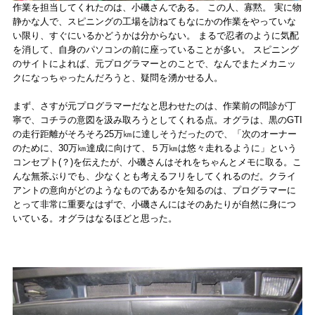
作業を担当してくれたのは、小磯さんである。 この人、寡黙。 実に物
静かな人で、スピニングの工場を訪ねてもなにかの作業をやっていな
い限り、すぐにいるかどうかは分からない。 まるで忍者のように気配
を消して、自身のパソコンの前に座っていることが多い。 スピニング
のサイトによれば、元プログラマーとのことで、なんでまたメカニッ
クになっちゃったんだろうと、疑問を湧かせる人。
まず、さすが元プログラマーだなと思わせたのは、作業前の問診が丁
寧で、コチラの意図を汲み取ろうとしてくれる点。オグラは、黒のGTI
の走行距離がそろそろ25万㎞に達しそうだったので、「次のオーナー
のために、30万㎞達成に向けて、５万㎞は悠々走れるように」という
コンセプト(？)を伝えたが、小磯さんはそれをちゃんとメモに取る。こ
んな無茶ぶりでも、少なくとも考えるフリをしてくれるのだ。クライ
アントの意向がどのようなものであるかを知るのは、プログラマーに
とって非常に重要なはずで、小磯さんにはそのあたりが自然に身につ
いている。オグラはなるほどと思った。