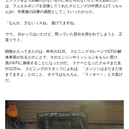
エンジンをより距離の少ないものに替えられないかと考え始めたの
は、フュエルポンプを交換してくれたスピニングの中西さん(てっちゃ
ん)が、作業後の試乗の感想としてこういったからだ。
「なんか、力ないッスね。 逃げてますね」
ウウ。 分かってはいたけど、黙っていた部分を突かれてしまうと、正
直ツライ。
朗報が入ってきたのは、昨年の11月。 スピニングガレージでGTIの解
体車両が出るとのことで、そのエンジンやミッションをもらい受け、
黒のGTIに換装することになったのだ。 ドナーとなったクルマまだ走
行11万㎞。 スピニングのスタッフによれば、「エンジンはまだまだ生
きてますよ」とのこと。 オグラはもちろん、「ラッキー！」と大喜び
だ。