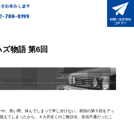
きお休みします
2-780-8199
ズ物語 第6回
だ。いや、長い間、休んでしまって申し分けない。前回の第５回をアッ
を迎えてしまったから、４カ月近くのご無沙汰、音信不通だったこ