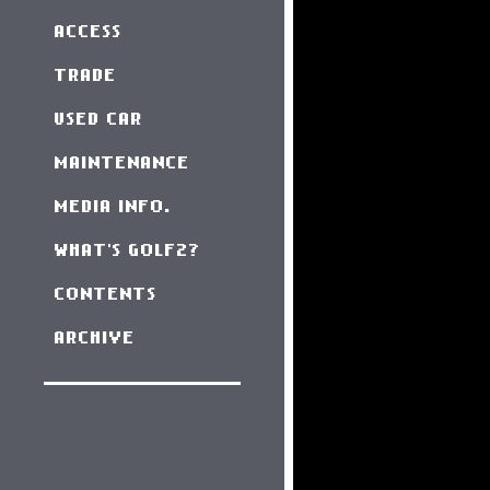
ACCESS
TRADE
USED CAR
MAINTENANCE
MEDIA INFO.
WHAT'S GOLF2?
CONTENTS
ARCHIVE