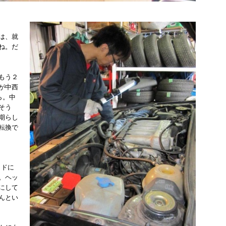
は、就
ね。だ
もう２
が中西
ら。中
そう
期らし
転換で
ッドに
。ヘッ
にして
んとい