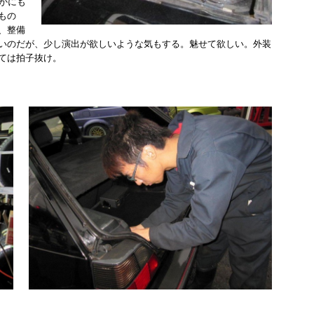
かにも
もの
、整備
いのだが、少し演出が欲しいような気もする。魅せて欲しい。外装
ては拍子抜け。