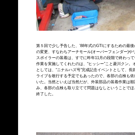
第５回で少し予告した、’88年式のGTIにするための最
の変更、すなわちアーチモール(オーバーフェンダー)や
スポイラーの装着は、すでに昨年11月の段階で終わって
作業を実施してくれたのは、“ヒッシー”こと菱川クン。
としては、“ニナルハズ号”完成記念イベントとして、長
ライブを敢行する予定でもあったので、各部の点検も依
いた。当然といえば当然だが、外装部品の装着作業は順
み、各部の点検も取り立てて問題はなしということでほ
終了した。