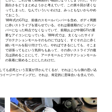
しかし、これが後で結構面白い物語になってしまうのだ。その
面白さをどうまとめようかと考えていて、この第６回が遅くな
ってしまった、なんていういいわけは、みっともないからやめ
ておこう。
’88年式のGTIは、前後のスモールバンパーを含め、ボディ周囲
に赤いストライプを巡らせている。それは最後期のビッグバン
パーになった時点でなくなっていて、前期および中期GTIの重
要なアイコンになっている。’88年式では、太くなったサイド
プロテクションモールそのものにではなく、すぐその上に赤く
細いモールを貼り付けていた。やればできるにしても、そこま
で頑張ってもという気持ちもあって、その赤いストライプの復
元は諦めることにして、アーチモールとプロテクションモール
の装着に留めることにしたわけだ。
しても必死という言葉が浮かんでくるが、それはこちら側の思い込
つイージーゴーイングだ。それは、肯定的に意味合いを含んでの、