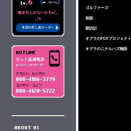
6
Lv.
ゴルファーズ
電話もとれないかもm(_
放談
_)m
探訪記
本日の忙し度メーター
オグラのFGXプロジェク
オグラのニナルハズ物語
HOTLINE
ピット直通電話
出られないときもあります
ナカニシ、ヒシカワ
080-4186-3779
コバヤシ、コイソ
080-4120-5722
ABOUT US