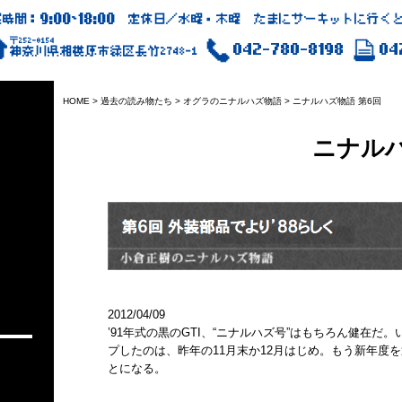
9:00
18:00
業時間：
~
定休日／水曜・木曜 たまにサーキットに行くと
〒252-0154
042-780-8198
04
神奈川県相模原市緑区長竹2748-1
HOME
>
過去の読み物たち
>
オグラのニナルハズ物語
>
ニナルハズ物語 第6回
ニナルハ
2012/04/09
’91年式の黒のGTI、“ニナルハズ号”はもちろん健在
プしたのは、昨年の11月末か12月はじめ。もう新年度
とになる。