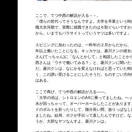
ここで、てつ中西の解説が入る－－。
「僕らの世代ってそうなんですよ。大学を卒業という時
職大氷河期で、実際に就職できたのは６割ぐらいですか
から、いまでもパラサイトっていうヤツは多いですよ」
スピニングに加わったのは、一昨年の２月からだから、
年以上働いたことになる。キッカケは、菱川クンの彼女
さん(てっちゃん)に「なんとかして」と相談したことか
西さんは「ウチで働いてみる？」と、菱川クンに聞いた
だ。菱川クンは、なにかを変えなければと思っていた時
く、この誘い受けることにしたそうだ。ものすごい方向
はある。
ここで再び、てつ中西の解説が入る――。
「大学の頃は、シトロエンのAXに乗ってましたね。ヘ
水が回っちゃって、オーバーホールしたことがあります
ドのボルトを折ったりして、随分長い間、放りっぱなし
ましたね。結局、ボクが手伝って直したんですけど。な
うか、大胆なヤツなんすよ、菱川クンは」