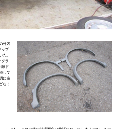
後の外装
リップ
いた。
オグラ
距離ド
頼して
調に進
どなく