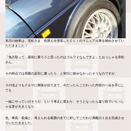
本日の納車は、安松さま 色替え全塗装したＣＬｉのマニュアル車を納めさせてい
ただきました！
「免許取って、最初に乗ろうと思ったのはゴルフ２なんですよ」とおっしゃる安松
さん、
その時点では周囲の反対に遭ったり、と実行に移せなかったそうなのですが、
その頃よりもクルマに興味が出てきて、今だったらこだわった内容の一台を手にし
ても
一緒にやっていけそうだ、という考えに変わり、そうとなったら凝り性でいらっし
ゃる芽が大きくなり、
色、車高、装備と、考えられる範囲の全てに対してこだわり満載の１台を完成させ
ていただきました。