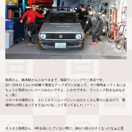
島岡さん、橋本駅からニローネまで、毎回ランニングでご来店です。
12～13キロくらいの距離で適度なアップダウンがあって、小一時間走ってくるには
ちょうど気持ちいいコースみたいですよ。いかがですか、ランニング好きなみなさ
ん（笑）
ニローネの場所だと、トレイルランニングにいい山もたくさん周りにあるので、整
備待ちの間に走ってきてもいいな、って言ってました（＾＾；；
そうそう島岡さん、4年お会いしていない間に、体が一回り小さくなったなぁと思