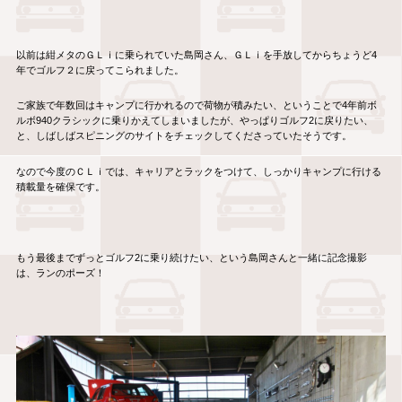
以前は紺メタのＧＬｉに乗られていた島岡さん、ＧＬｉを手放してからちょうど4
年でゴルフ２に戻ってこられました。
ご家族で年数回はキャンプに行かれるので荷物が積みたい、ということで4年前ボ
ルボ940クラシックに乗りかえてしまいましたが、やっぱりゴルフ2に戻りたい、
と、しばしばスピニングのサイトをチェックしてくださっていたそうです。
なので今度のＣＬｉでは、キャリアとラックをつけて、しっかりキャンプに行ける
積載量を確保です。
もう最後までずっとゴルフ2に乗り続けたい、という島岡さんと一緒に記念撮影
は、ランのポーズ！