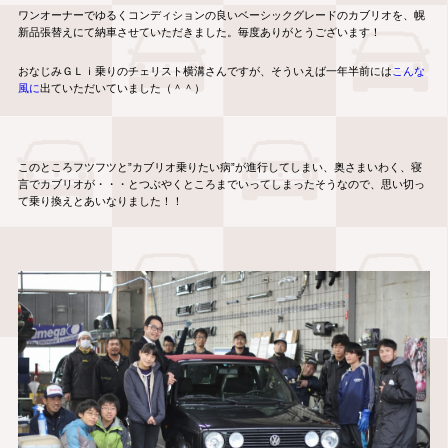
ワンオーナーでゆるくコンディションの良いベーシックグレードのカブリオを、幌
新品張替えにて納車させていただきました。毎度ありがとうございます！
おなじみＧＬｉ乗りのチェリスト横溝さんですが、そういえば一年半前には
こんな
風に
出ていただいていました（＾＾）
このところフツフツと”カブリオ乗りたい病”が進行してしまい、奥さまいわく、寝
言でカブリオが・・・とつぶやくところまでいってしまったそうなので、思い切っ
て乗り換えとあいなりました！！