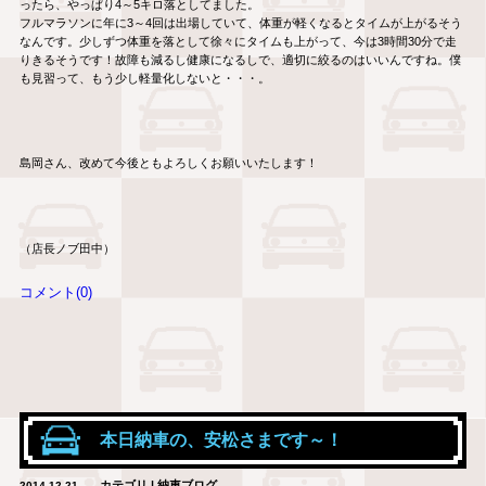
ったら、やっぱり4～5キロ落としてました。
フルマラソンに年に3～4回は出場していて、体重が軽くなるとタイムが上がるそう
なんです。少しずつ体重を落として徐々にタイムも上がって、今は3時間30分で走
りきるそうです！故障も減るし健康になるしで、適切に絞るのはいいんですね。僕
も見習って、もう少し軽量化しないと・・・。
島岡さん、改めて今後ともよろしくお願いいたします！
（店長ノブ田中）
コメント(0)
本日納車の、安松さまです～！
カテゴリ | 納車ブログ
2014.12.21