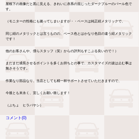
屋根下の画像だと黒に見える、きれいに赤系の混じったダークブルーのパール色で
す。
（モニターの性格にも拠ってしまいますが・・ベースは純正紺メタリックで、
同じ紺のメタリックとは言うものの、ベース色とはかなり色目の違う紺メタリック
です！
他のお客さんや、僕らスタッフ（笑）からの評判もすこぶる良いので！）
まだまだ成長させるポイントを多くお持ちとの事で、カスタマイズの波は止む事は
無さそうです。
作業なり部品なり、当店としても精一杯サポートさせていただきますので、
今後とも末永く、宜しくお願い致します！
（ぶちょ ヒラバヤシ）
コメント(0)