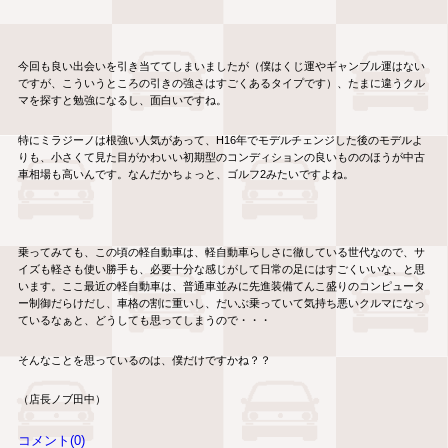
今回も良い出会いを引き当ててしまいましたが（僕はくじ運やギャンブル運はない
ですが、こういうところの引きの強さはすごくあるタイプです）、たまに違うクル
マを探すと勉強になるし、面白いですね。
特にミラジーノは根強い人気があって、H16年でモデルチェンジした後のモデルよ
りも、小さくて見た目がかわいい初期型のコンディションの良いもののほうが中古
車相場も高いんです。なんだかちょっと、ゴルフ2みたいですよね。
乗ってみても、この頃の軽自動車は、軽自動車らしさに徹している世代なので、サ
イズも軽さも使い勝手も、必要十分な感じがして日常の足にはすごくいいな、と思
います。ここ最近の軽自動車は、普通車並みに先進装備てんこ盛りのコンピュータ
ー制御だらけだし、車格の割に重いし、だいぶ乗っていて気持ち悪いクルマになっ
ているなぁと、どうしても思ってしまうので・・・
そんなことを思っているのは、僕だけですかね？？
（店長ノブ田中）
コメント(0)