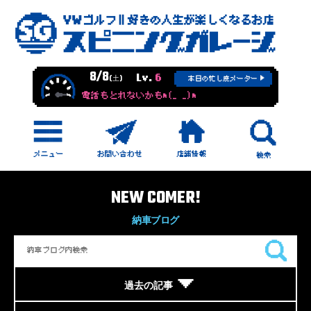
8/8
Lv.
6
(土)
本日の忙し度メーター
電話もとれないかもm(_ _)m
NEW COMER!
納車ブログ
過去の記事