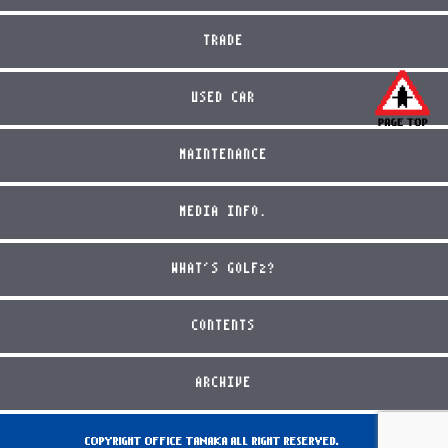
TRADE
USED CAR
MAINTENANCE
MEDIA INFO.
WHAT'S GOLF2?
CONTENTS
ARCHIVE
COPYRIGHT OFFICE TANAKA ALL RIGHT RESERVED.