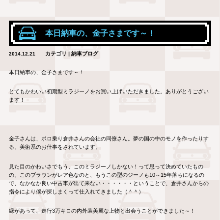
本日納車の、金子さまです～！
カテゴリ | 納車ブログ
2014.12.21
本日納車の、金子さまです～！
とてもかわいい初期型ミラジーノをお買い上げいただきました。ありがとうござい
ます！
金子さんは、ポロ乗り倉井さんの会社の同僚さん。夢の国の中のモノを作ったりす
る、美術系のお仕事をされています。
見た目のかわいさでもう、このミラジーノしかない！って思って決めていたもの
の、このブラウンがレア色なのと、もうこの型のジーノも10～15年落ちになるの
で、なかなか良い中古車が出て来ない・・・・・・ということで、倉井さんからの
指令により僕が探しまくって仕入れてきました（＾＾）
縁があって、走行3万キロの内外装美麗な上物と出会うことができました～！