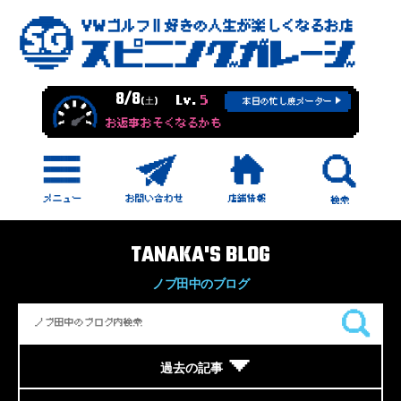
8/8
Lv.
5
(土)
本日の忙し度メーター
お返事おそくなるかも
TANAKA'S BLOG
ノブ田中のブログ
過去の記事