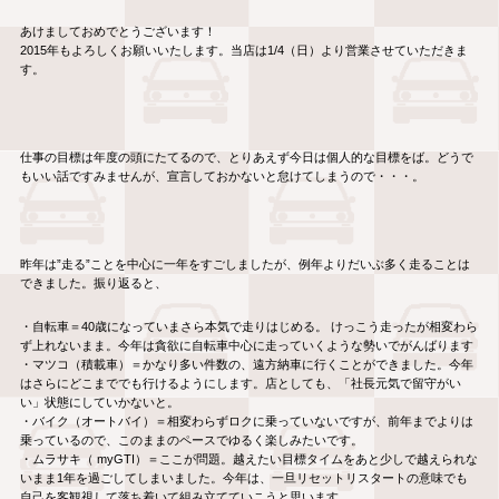
あけましておめでとうございます！
2015年もよろしくお願いいたします。当店は1/4（日）より営業させていただきま
す。
仕事の目標は年度の頭にたてるので、とりあえず今日は個人的な目標をば。どうで
もいい話ですみませんが、宣言しておかないと怠けてしまうので・・・。
昨年は”走る”ことを中心に一年をすごしましたが、例年よりだいぶ多く走ることは
できました。振り返ると、
・自転車＝40歳になっていまさら本気で走りはじめる。 けっこう走ったが相変わら
ず上れないまま。今年は貪欲に自転車中心に走っていくような勢いでがんばります
・マツコ（積載車）＝かなり多い件数の、遠方納車に行くことができました。今年
はさらにどこまででも行けるようにします。店としても、「社長元気で留守がい
い」状態にしていかないと。
・バイク（オートバイ）＝相変わらずロクに乗っていないですが、前年までよりは
乗っているので、このままのペースでゆるく楽しみたいです。
・ムラサキ（ myGTI）＝ここが問題。越えたい目標タイムをあと少しで越えられな
いまま1年を過ごしてしまいました。今年は、一旦リセットリスタートの意味でも
自己を客観視して落ち着いて組み立てていこうと思います。