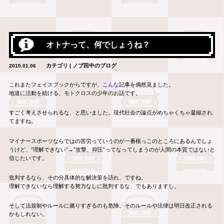
オトナって、何でしょうね？
カテゴリ | ノブ田中のブログ
2015.01.06
これまたフェイスブックからですが、
こんな
記事を偶然見ました。
地道に活動を続ける、モトクロスの少年のお話です。
すごく考えさせられるな、と思いました。現代社会の論点がめちゃくちゃ凝縮され
てますね。
マイナースポーツならではの苦労っていうのが一番根っこのところにあるんでしょ
うけど、”理解できない”→”攻撃、抑圧”ってなってしまうのが人間の本質ではないと
信じたいです。
批判するなら、その分具体的な解決策を語れ、ですね。
理解できないなら理解する努力なしに批判するな、でもありますし。
そして法規制やルールに拠りすぎるのも危険。そのルールや法律は明日改正される
かもしれない。