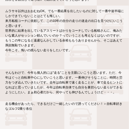
ムラサキ以外はおおむねOK。でも一番結果を出したいものに対して一番中途半端に
しかできていないことはとても悔しい。
来月柘植コーチに依頼して、この10年の自分の走りの迷走の出口を見つけにいこう
と思います。
世界的に結果を出しているアスリートばかりをコーチしている柘植さんに、俺みた
いな素人がセッション頼んでいいのか？っていうことも考えなくはないのですが、
もうこの年になると遠慮なんかしている余裕ももうありませんから、そこはあえて
厚顔無恥でいきます。
今年こそ、悔いの残らない走りをしたいです。
そんなわけで、今年も個人的には”走る”ことを主眼にいこうと思います。ただ、今
年はぐっと自転車中心にしていこうと思います。一番伸びそうなことに、時間と労
力をつぎ込んでいきたいです。去年は自転車で速く走ることが、車で走るヒントに
なればと思っていましたが、今年は自転車自体でも自分を裏切らない走りができる
ようにしたい。まぁ初心者だから、何やっても伸びるんでしょうけど・・・。
走る機会があったら、できるだけご一緒したいので誘ってください！＞自転車好き
なゴルフ2乗り各位