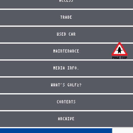
ACCESS
TRADE
USED CAR
MAINTENANCE
MEDIA INFO.
WHAT'S GOLF2?
CONTENTS
ARCHIVE