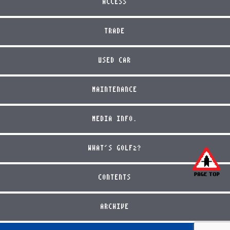
ACCESS
TRADE
USED CAR
MAINTENANCE
MEDIA INFO.
WHAT'S GOLF2?
CONTENTS
ARCHIVE