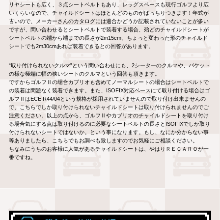
リヤシートも広く、３点シートベルトもあり、レッグスペースも現行ゴルフより広
いくらいなので、チャイルドシートはほとんどのものがばっちりつきます！年式が
古いので、メーカーさんのカタログには適合かどうか記載されていないことが多い
ですが、問い合わせるとシートベルトで装着する場合、殆どのチャイルドシートが
シートベルトの端から端までの長さが2m15cm、ちょっと変わった形のチャイルド
シートでも2m30cmあれば装着できるとの回答があります。
“取り付けられないクルマ”という問い合わせにも、2シーターのクルマや、バケット
の様な極端に幅の狭いシートのクルマという回答も頂きます。
ですからゴルフⅡの場合カブリオも含めてノーマルシートの場合はシートベルトで
の装着は問題なく装着できます。また、ISOFIX対応ベースにて取り付ける場合はゴ
ルフⅡはECE R44/04という規格が採用されていませんので取り付け出来ませんの
で、こちらでしか取り付けられないチャイルドシートは取り付けられませんのでご
注意ください。以上の点から、ゴルフⅡやカブリオのチャイルドシートを取り付け
る場合気にする点は取り付けるのに必要なシートベルトの長さとISOFIXでしか取り
付けられないシートではないか。という事になります。もし、なにか分からない事
等ありましたら、こちらでもお調べも致しますのでお気軽にご相談ください。
ちなみにうちのお客様に人気があるチャイルドシートは、やはりＲＥＣＡＲＯが一
番ですね。