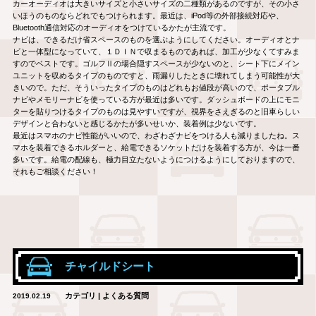
カーオーディオは大きいサイズと小さいサイズの二種類があるのですが、その小さ
いほうのものならどれでもつけられます。最近は、iPod等の外部接続対応や、
Bluetooth通信対応のオーディオをつけているかたが主流です。
ナビは、できるだけ省スペースのものを選ぶようにしてください。オーディオとナ
ビと一体型になっていて、１ＤＩＮで収まるものであれば、加工が少なくてすみま
すのでベストです。ゴルフⅡの場合隠すスペースが少ないのと、シート下にメイン
ユニットを収めるタイプのものですと、雨漏りしたときに壊れてしまう可能性が大
きいので。ただ、そういったタイプのものはどれもお値段が高いので、ポータブル
ナビやメモリーナビを使っている方が最近は多いです。ダッシュボードの上にモニ
ターを貼りつけるタイプのものは見やすいですが、視界をさえぎるのと旧車らしい
デザインと合わないと感じるかたが多いせいか、装着例は少ないです。
最近はスマホのナビ性能がいいので、わざわざナビをつける人も減りましたね。ス
マホを装着できるホルダーと、給電できるソケットだけを装着する方が、今は一番
多いです。給電の配線も、極力目立たないようにつけるようにしておりますので、
それもご相談ください！
チャイルドシート
カテゴリ | よくある質問
2019.02.19