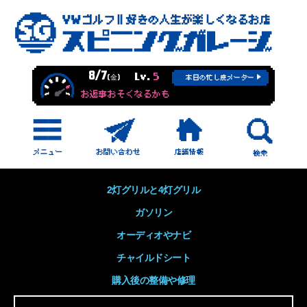
8/7
Lv.
5
(金)
本日の忙し度メーター
お返事おそくなるかも
2灯グリルと4灯グリル
ガソリン
オーディオやナビ
チャイルドシート
購入後の整備や修理