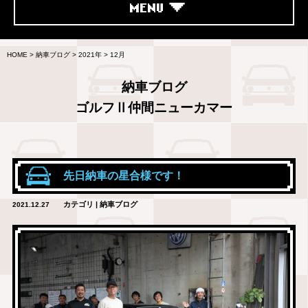
MENU
HOME
>
納車ブログ
>
2021年
>
12月
納車ブログ
ゴルフⅡ仲間ニューカマー
先日納車の星合様です！
カテゴリ | 納車ブログ
2021.12.27