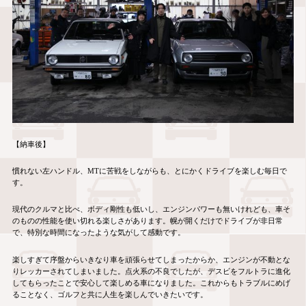
【納車後】
慣れない左ハンドル、
MT
に苦戦をしながらも、とにかくドライブを楽しむ毎日で
す。
現代のクルマと比べ、ボディ剛性も低いし、エンジンパワーも無いけれども、車そ
のものの性能を使い切れる楽しさがあります。幌が開くだけでドライブが非日常
で、特別な時間になったような気がして感動です。
楽しすぎて序盤からいきなり車を頑張らせてしまったからか、エンジンが不動とな
りレッカーされてしまいました。点火系の不良でしたが、デスビをフルトラに進化
してもらったことで安心して楽しめる車になりました。これからもトラブルにめげ
ることなく、ゴルフと共に人生を楽しんでいきたいです。