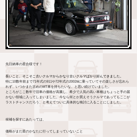
先日納車の星合様です！
長いこと、そこそこ古いクルマからかなり古いクルマばかり好んできました。
特に
10
数年前まで
71
年式の
911
や
72
年式の
2002tii
に乗っていてその楽しさが忘れら
れず、いつかまた古めの
MT
車を持ちたいな、と思い続けていました。
ところがここ数年で旧車の価格が高騰し、希少で人気の高い車種はちょっと手の届
かない領域に入ってしまいました。今なら何とか買えそうクルマであってもここが
ラストチャンスだろう、と考えてついに具体的な検討に入ることにしました。
候補を探すにあたっては、
価格がまだ星のかなたに行ってしまっていないこと