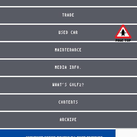
TRADE
USED CAR
MAINTENANCE
MEDIA INFO.
WHAT'S GOLF2?
CONTENTS
ARCHIVE