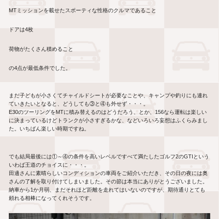
MT
ミッションを載せたスポーティな性格のクルマであること
ドアは
4
枚
荷物がたくさん積めること
の
4
点が最低条件でした。
まだ子どもが小さくてチャイルドシートが必要なことや、キャンプや釣りにも連れ
ていきたいとなると、どうしても
③
と
④
も外せず・・・。
E30
のツーリングを
MT
に積み替えるのはどうだろう、とか、
156
なら運転は楽しい
に決まっているけどトランクが小さすぎるかな、などいろいろ妄想はふくらみまし
た。いちばん楽しい時期ですね。
でも結局最後には
①
～
④
の条件を高いレベルですべて満たしたゴルフ
2
の
GTI
という
いわば王道のチョイスに・・・。
田邊さんに素晴らしいコンディションの車両をご紹介いただき、その日の夜には奥
さんの了解を取り付けてしまいました。その節は本当にありがとうございました。
納車から
1
か月弱、まだそれほど距離を走れてはいないのですが、期待通りとても
頼れる相棒になってくれそうです。