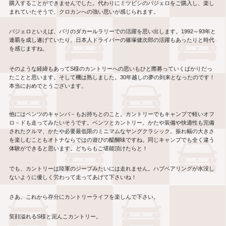
購入することができませんでした。代わりにミツビシのパジェロをご購入し、楽し
まれていたそうで、クロカンへの強い思いが感じられます。
パジェロといえば、パリのダカールラリーでの活躍を思い出します。
1992
～
93
年と
連覇を成し遂げていたり、日本人ドライバーの篠塚健次郎の活躍もあったりと時代
を感じますね。
そのような経緯もあって
S
様のカントリーへの思いもひと際募っていくばかりだっ
たことと思います。そして機は熟しました。
30
年越しの夢の到来となったのです！
本当におめでとうございます。
他にはベンツのキャンパ－もお持ちとのこと。カントリーでもキャンプで軽いオフ
ロ－ドも走ってみたいそうです。ベンツとカントリー。かたや装備や快適性も完備
されたクルマ、かたや必要最低限のミニマムなヤングクラシック。振れ幅の大きさ
を楽しむこともオトナならではの遊びの醍醐味ですね。同じキャンプでも全く違う
体験ができると思います。どちらもご堪能頂けたらと！
でも、カントリーは陸軍のジープみたいには走れません。ハブベアリングが水没し
ないように優しく労わって走ってあげて下さいね！
さあ、これから存分にカントリーライフを楽しんで下さい。
笑顔溢れる
S
様と泥んこカントリー。