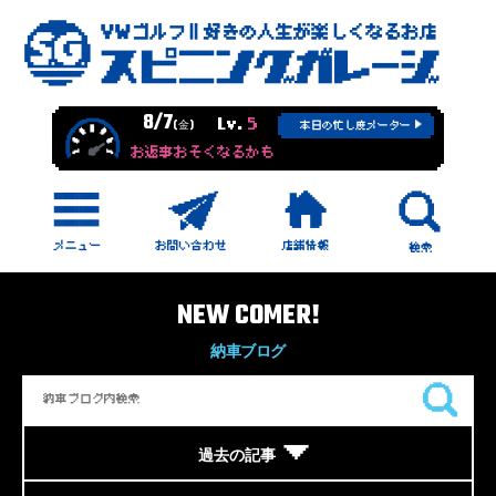
8/7
Lv.
5
(金)
本日の忙し度メーター
お返事おそくなるかも
NEW COMER!
納車ブログ
過去の記事