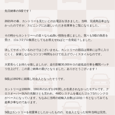
先日納車の
S
様です！
2021
年の春、カントリーを見たいとのお電話を頂きました。当時、完成商品車はな
かったのですが、スピニングにお越しいただき在庫車をご覧になりました。
その時からカントリーへの並々ならぬ熱い情熱を感じました。我々も
S
様の熱意を
受け、ゴルフ
2
プロ集団としてもお答えせねばと一念発起？しました。
決してサボっているわけではございません。カントリーの部品は簡単には手に入り
にくく、探索しながらコツコツ時間をかけて仕上げていくスタイルなのです。
大変長らくお待たせ致しましたが、走行距離30,000キロの超低走行車を機関バッチ
リ仕上げて、この度ご納車の運びとなりました。ありがとうございます！
S
様は
1992
年に就職し社会人となったそうです。
カントリーは
1990
年、
1991
年のわずか
2
年間しか生産されなかったモデルです。ク
ロスオーバー
SUV
の先駆けとも言われ、
4WD
システムを備えたゴルフ
2
のシンクロ
がベースになっています。ちなみに当時の総輸入台数は
110
台！今となってみても
超希少車なのであります。
S
様はカントリーを初愛車としたかったものの、社会人となった
92
年当時は完売。