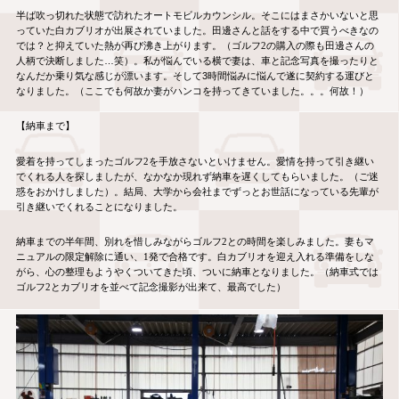
半ば吹っ切れた状態で訪れたオートモビルカウンシル。そこにはまさかいないと思
っていた白カブリオが出展されていました。田邊さんと話をする中で買うべきなの
では？と抑えていた熱が再び沸き上がります。（ゴルフ
2
の購入の際も田邊さんの
人柄で決断しました…笑）。私が悩んでいる横で妻は、車と記念写真を撮ったりと
なんだか乗り気な感じが漂います。そして3時間悩みに悩んで遂に契約する運びと
なりました。（ここでも何故か妻がハンコを持ってきていました。。。何故！）
【納車まで】
愛着を持ってしまったゴルフ
2
を手放さないといけません。愛情を持って引き継い
でくれる人を探しましたが、なかなか現れず納車を遅くしてもらいました。（ご迷
惑をおかけしました）。結局、大学から会社までずっとお世話になっている先輩が
引き継いでくれることになりました。
納車までの半年間、別れを惜しみながらゴルフ
2
との時間を楽しみました。妻もマ
ニュアルの限定解除に通い、
1
発で合格です。白カブリオを迎え入れる準備をしな
がら、心の整理もようやくついてきた頃、ついに納車となりました。（納車式では
ゴルフ
2
とカブリオを並べて記念撮影が出来て、最高でした）