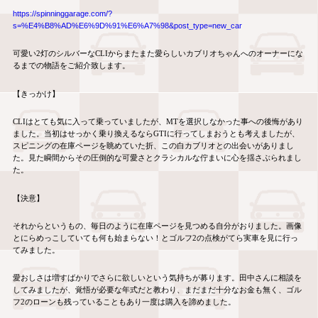
https://spinninggarage.com/?
s=%E4%B8%AD%E6%9D%91%E6%A7%98&post_type=new_car
可愛い
2
灯のシルバーな
CLI
からまたまた愛らしいカブリオちゃんへのオーナーにな
るまでの物語をご紹介致します。
【きっかけ】
CLI
はとても気に入って乗っていましたが、
MT
を選択しなかった事への後悔があり
ました。当初はせっかく乗り換えるなら
GTI
に行ってしまおうとも考えましたが、
スピニングの在庫ページを眺めていた折、この白カブリオとの出会いがありまし
た。見た瞬間からその圧倒的な可愛さとクラシカルな佇まいに心を揺さぶられまし
た。
【決意】
それからというもの、毎日のように在庫ページを見つめる自分がおりました。画像
とにらめっこしていても何も始まらない！とゴルフ
2
の点検がてら実車を見に行っ
てみました。
愛おしさは増すばかりでさらに欲しいという気持ちが募ります。田中さんに相談を
してみましたが、覚悟が必要な年式だと教わり、まだまだ十分なお金も無く、ゴル
フ
2
のローンも残っていることもあり一度は購入を諦めました。