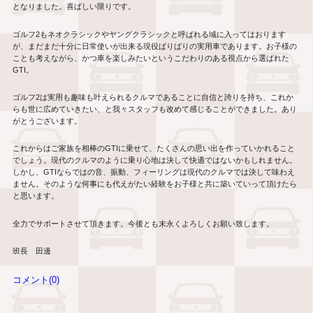
となりました。喜ばしい限りです。
ゴルフ
2
もネオクラシックやヤングクラシックと呼ばれる域に入ってはおります
が、まだまだ十分に日常使いが出来る現役ばりばりの実用車であります。お子様の
ことも考えながら、かつ車を楽しみたいというこだわりのある視点から選ばれた
GTI
。
ゴルフ
2
は実用も趣味も叶えられるクルマであることに自信と誇りを持ち、これか
らも世に広めていきたい、と我々スタッフも改めて感じることができました。あり
がとうございます。
これからはご家族を相棒の
GTI
に乗せて、たくさんの思い出を作っていかれること
でしょう。現代のクルマのように乗り心地は決して快適ではないかもしれません。
しかし、
GTI
ならではの音、振動、フィーリングは現代のクルマでは決して味わえ
ません。そのような何事にも代えがたい経験をお子様と共に築いていって頂けたら
と思います。
全力でサポートさせて頂きます。今後とも末永くよろしくお願い致します。
班長 田邊
コメント(0)