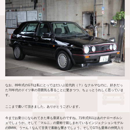
なお、
89
年式の
GTI
は私にとってはだいぶ近代的（？）なクルマなのに、好きだっ
た
70
年代のドイツ車の雰囲気も香ることに驚きつつ、ちょっとうれしく思っていま
す。
ここまで書いて頂きました。ありがとうございます。
今までお乗りになられてきた車も垂涎ものですね。
71
年式
911
はあのナローポルシ
ェでしょうか。そして「マルニ」の愛称で親しまれているインジェクションモデル
の
BMW
。うーん！なんて甘美で素敵な響きでしょう。そして
GTI
も愛車の仲間入り