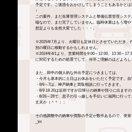
予定です。ご迷惑をおかけしてしまうこともあるかとは
↑
この案件、まだ在庫管理システムと整備伝票管理システ
端なので、まだ完了していません。臨時休業はもう増や
想定よりも全然大変でした・・・。
※2025年7月より、火曜日も定休日とさせていただき
別の曜日に移動するかもしれません。
※2024年4/1より、営業時間を9:00～12:00、13:
に対応するための処置でして、何卒ご理解のほどよろし
また、田中の個人的な外出予定につきましては、
・今月も基本的に土日はお休みをいただく予定です。自
・8/6～7は、神戸納車と買取相談に行ってきます。
・8/9.18.20は近郊ですが日帰りの納車や預りに出ま
・8/26～28で、息子の引っ越しを手伝いに福岡に行
丈夫か（＾＾；；
その他調整中の納車や買取の予定が数件あるので、突発
_)m