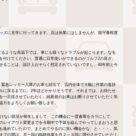
す。
ッズ
に見学に行ってきます。店は休業にはしませんが、留守番程度
なるような高温下では、車にも様々なトラブルが起こります。なる
を付けてください。普通に日常使いができるのがゴルフ2の良さ、
せることは、設計上おそらく想定されていないですし、40年前と今
、緊急レッカー入庫のお車も続出で、店内全体で大幅に作業の進捗
ルに戻るまでに、2年ほどかかりそうです。それまでは、お待たせ
を一旦戻させていただく、純新規のお車はお断りさせていただく等
協力をよろしくお願い致します。
いけない状況が発生しまして、この機会に一度倉庫をカラにして、
てのレイアウト変更までを今期中で予算を組んでやってしまおうと思
も進めていたので、まとめてやるのに良い機会かな、と・・・。気
月までの間は、月一回の臨時休業を月２～３回に増やさせていただく