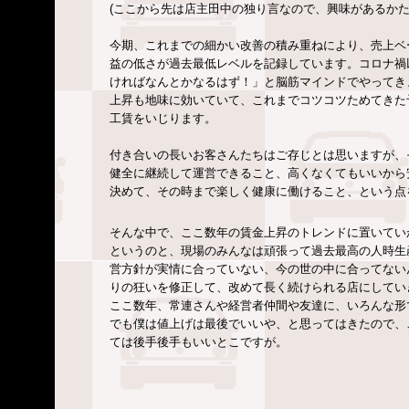
(ここから先は店主田中の独り言なので、興味があるか
今期、これまでの細かい改善の積み重ねにより、
売上ベ
益の低さが過去最低レベルを記録しています。コロナ禍
ければなんとかなるはず！」と脳筋マインドでやってき
上昇も地味に効いていて、これまでコツコツためてきた
工賃をいじります。
付き合いの長いお客さんたちはご存じとは思いますが、
健全に継続して運営できること、高くなくてもいいから
決めて、その時まで楽しく健康に働けること、という点
そんな中で、ここ数年の賃金上昇のトレンドに置いてい
というのと、現場のみんなは頑張って過去最高の人時生
営方針が実情に合っていない、今の世の中に合ってない
りの狂いを修正して、改めて長く続けられる店にしてい
ここ数年、常連さんや経営者仲間や友達に、いろんな形
でも僕は値上げは最後でいいや、と思ってはきたので、
ては後手後手もいいとこですが。