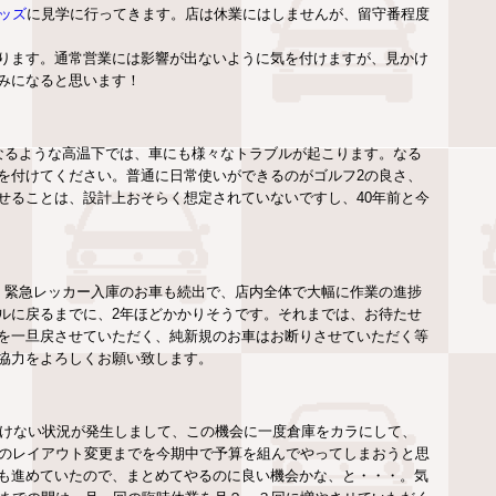
ッズ
に見学に行ってきます。店は休業にはしませんが、留守番程度
があります。通常営業には影響が出ないように気を付けますが、見かけ
みになると思います！
なるような高温下では、車にも様々なトラブルが起こります。なる
を付けてください。普通に日常使いができるのがゴルフ2の良さ、
せることは、設計上おそらく想定されていないですし、40年前と今
、緊急レッカー入庫のお車も続出で、店内全体で大幅に作業の進捗
ルに戻るまでに、2年ほどかかりそうです。それまでは、お待たせ
を一旦戻させていただく、純新規のお車はお断りさせていただく等
協力をよろしくお願い致します。
いけない状況が発生しまして、この機会に一度倉庫をカラにして、
てのレイアウト変更までを今期中で予算を組んでやってしまおうと思
も進めていたので、まとめてやるのに良い機会かな、と・・・。気