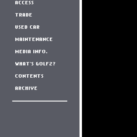
ACCESS
TRADE
USED CAR
MAINTENANCE
MEDIA INFO.
WHAT'S GOLF2?
CONTENTS
ARCHIVE