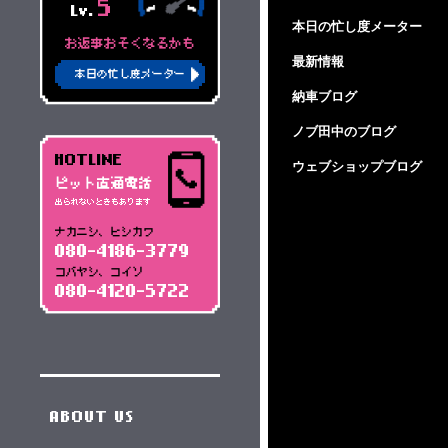
5
Lv.
本日の忙し度メーター
お返事おそくなるかも
最新情報
本日の忙し度メーター
納車ブログ
ノブ田中のブログ
HOTLINE
ウェブショップブログ
ピット直通電話
出られないときもあります
ナカニシ、ヒシカワ
080-4186-3779
コバヤシ、コイソ
080-4120-5722
ABOUT US