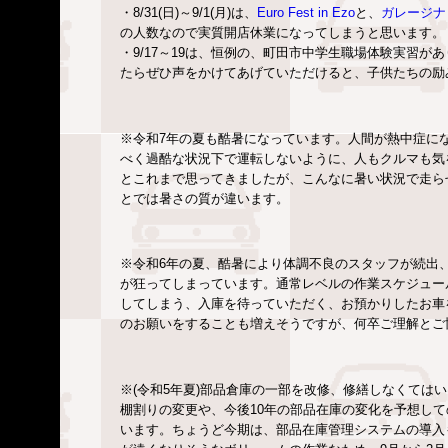
・8/31(日)～9/1(月)は、
Euro Fest in Ezo
と、
ガレージナ
の人数なので実質開店休業になってしまうと思います。
・9/17～19は、恒例の、町田市中学生職場体験実習
たらぜひ声をかけてあげていただけると、子供たちの励
※令和7年の夏も酷暑になっています。人間が熱中症に
べく過酷な状況下で運転しないように、人もクルマも気
とこれまで思ってきましたが、こんなに暑い状況で走ら
とでは暑さの質が違います。
※令和6年の夏、酷暑により体調不良のスタッフが続出
が狂ってしまっています。通常レベルの作業スケジュー
してしまう、入庫を待っていただく、お預かりしたお車
のお願いをすることも増えそうですが、何卒ご理解とご
※(令和5年夏)部品倉庫の一部を改修、修繕しなくては
棚割りの変更や、今後10年の部品在庫の変化を予想し
います。ちょうど今期は、部品在庫管理システムの導入