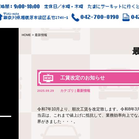
9:00
18:00
業時間：
~
定休日／水曜・木曜 たまにサーキットに行くと
〒252-0154
042-780-8198
04
神奈川県相模原市緑区長竹2748-1
HOME
>
最新情報
工賃改定のお知らせ
カテゴリ | 最新情報
2025.09.29
令和7年10月より、順次工賃を改定致します。令和8年
当店は、これまで値上げに抵抗して、業務効率向上でな
界がきました・・・。