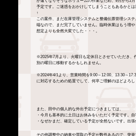
が遠くなりそうなボリュームの作業なため、9月から2
予定です。ご迷惑をおかけしてしまうこともあるかとは
↑
この案件、まだ在庫管理システムと整備伝票管理システ
端なので、まだ完了していません。臨時休業はもう増や
想定よりも全然大変でした・・・。
※2025年7月より、火曜日も定休日とさせていただき
別の曜日に移動するかもしれません。
※2024年4/1より、営業時間を9:00～12:00、13:
に対応するための処置でして、何卒ご理解のほどよろし
また、田中の個人的な外出予定につきましては、
・今月も基本的に土日はお休みをいただく予定です。自
・なぜかまだ、確定している予定が全然ないです。出張
その他調整中の納車や買取の予定が数件あるので、突発