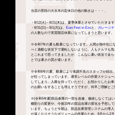
当店の普段の火水木の定休日の他の動きは・・・、
・8/12(火)～8/21(木)は、夏季休業とさせていただきま
・8/31(日)～9/1(月)は、
Euro Fest in Ezo
と、
ガレージナ
の人数なので実質開店休業になってしまうと思います。
※令和7年の夏も酷暑になっています。人間が熱中症に
べく過酷な状況下で運転しないように、人もクルマも気
とこれまで思ってきましたが、こんなに暑い状況で走ら
とでは暑さの質が違います。
※令和6年の夏、酷暑により体調不良のスタッフが続出
が狂ってしまっています。通常レベルの作業スケジュー
してしまう、入庫を待っていただく、お預かりしたお車
のお願いをすることも増えそうですが、何卒ご理解とご
※(令和5年夏)部品倉庫の一部を改修、修繕しなくては
棚割りの変更や、今後10年の部品在庫の変化を予想し
います。ちょうど今期は、部品在庫管理システムの導入
が遠くなりそうなボリュームの作業なため、9月から2