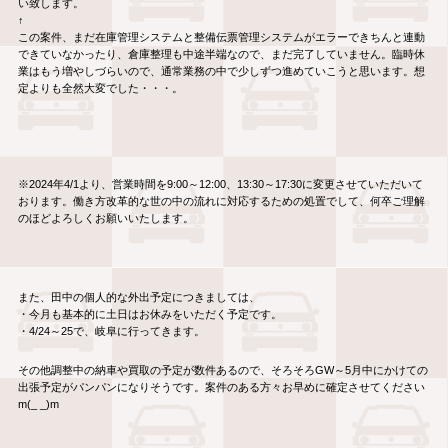
い致します。
↑
この案件、まだ在庫管理システムと整備伝票管理システムがエラーできちんと連動
できていなかったり、倉庫整理も中途半端なので、まだ完了していません。臨時休
業はもう増やしづらいので、通常業務の中で少しずつ進めていこうと思います。想
定よりも全然大変でした・・・。
※2024年4/1より、営業時間を9:00～12:00、13:30～17:30に変更させていただいて
おります。働き方改革的な世の中の流れに対応するための処置でして、何卒ご理解
のほどよろしくお願いいたします。
また、田中の個人的な外出予定につきましては、
・今月も基本的に土日はお休みをいただく予定です。
・4/24～25で、岐阜に行ってきます。
その他調整中の納車や買取の予定が数件あるので、そろそろGW～5月中にかけての
出張予定がパンパンになりそうです。案件のある方々お早めに確定させてください
m(_ _)m