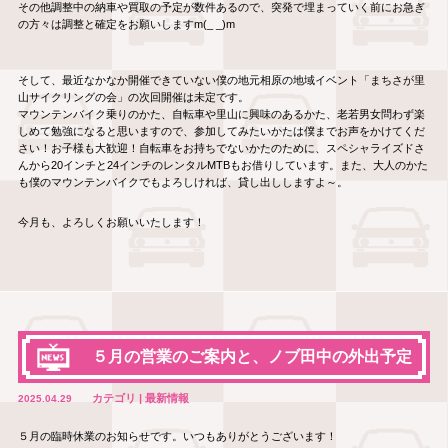
その他調整中の納車や買取の予定が数件あるので、突発で埋まっていく前にお急ぎ
の方々は調整と確定をお願いしますm(_ _)m
そして、最近なかなか開催できていない僕の地元相原の地域イベント「まちさが里
山サイクリングの会」の次回開催は未定です。
マウンテンバイク乗りのかた、自転車や里山に興味のあるかた、老若男女問わず楽
しめて勉強になると思いますので、参加してみたいかたは僕までお声をかけてくだ
さい！お子様も大歓迎！自転車をお持ちでないかたのために、スペシャライズドさ
んから20インチと24インチのレンタルMTBもお借りしています。また、大人のかた
も僕のマウンテンバイクでもよろしければ、貸し出ししますよ～。
今月も、よろしくお願いいたします！
５月の営業のご案内と、ノブ田中の外出予定
カテゴリ | 最新情報
2025.04.29
５月の臨時休業のお知らせです。いつもありがとうございます！