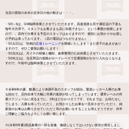
当店の普段の水木の定休日の他の動きは・・・、
・5/3～6は、GW臨時休業とさせていただきます。高速道路も宮ケ瀬近辺の下道も
毎年大渋滞で、スタッフもお客さまも店に到着できない、という事態が頻発します
ので。。店内で仕事する予定のスタッフはおりますので、個別にお預かりやお渡し
の予約は承っております。（店の電話はつながりません）
・5/11(日)は、恒例の
広場トレーニング
を開催いたします！まだ若干のあきがあり
ますので、ぜひご参加お願いします！
・5/13(火)は、月イチの研修と棚卸、倉庫整理のため休業とさせていただきます。
・5/24(土)は、当店周辺の道路がロードレースで交通規制がかかり入れなくなりま
すので、午前中は臨時休業とさせていただきます。
※令和6年の夏、酷暑により体調不良のスタッフが続出、緊急レッカー入庫のお車
も続出で、店内全体で大幅に作業の進捗が狂ってしまっています。通常レベルの作
業スケジュールに戻るまでに、2年ほどかかりそうです。それまでは、お待たせし
てしまう、入庫を待っていただく、お預かりしたお車を一旦戻させていただく、純
新規のお車はお断りさせていただく等のお願いをすることも増えそうですが、何卒
ご理解とご協力をよろしくお願い致します。
※(令和5年夏)部品倉庫の一部を改修、修繕しなくてはいけない状況が発生しまし