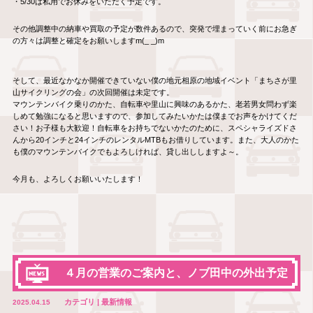
・5/30は私用でお休みをいただく予定です。
その他調整中の納車や買取の予定が数件あるので、突発で埋まっていく前にお急ぎ
の方々は調整と確定をお願いしますm(_ _)m
そして、最近なかなか開催できていない僕の地元相原の地域イベント「まちさが里
山サイクリングの会」の次回開催は未定です。
マウンテンバイク乗りのかた、自転車や里山に興味のあるかた、老若男女問わず楽
しめて勉強になると思いますので、参加してみたいかたは僕までお声をかけてくだ
さい！お子様も大歓迎！自転車をお持ちでないかたのために、スペシャライズドさ
んから20インチと24インチのレンタルMTBもお借りしています。また、大人のかた
も僕のマウンテンバイクでもよろしければ、貸し出ししますよ～。
今月も、よろしくお願いいたします！
４月の営業のご案内と、ノブ田中の外出予定
カテゴリ | 最新情報
2025.04.15