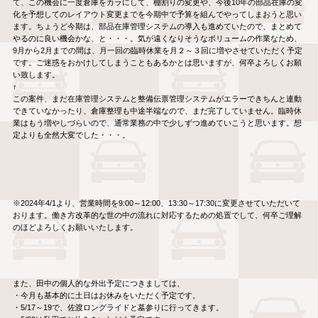
て、この機会に一度倉庫をカラにして、棚割りの変更や、今後10年の部品在庫の変
化を予想してのレイアウト変更までを今期中で予算を組んでやってしまおうと思い
ます。ちょうど今期は、部品在庫管理システムの導入も進めていたので、まとめて
やるのに良い機会かな、と・・・。気が遠くなりそうなボリュームの作業なため、
9月から2月までの間は、月一回の臨時休業を月２～３回に増やさせていただく予定
です。ご迷惑をおかけしてしまうこともあるかとは思いますが、何卒よろしくお願
い致します。
↑
この案件、まだ在庫管理システムと整備伝票管理システムがエラーできちんと連動
できていなかったり、倉庫整理も中途半端なので、まだ完了していません。臨時休
業はもう増やしづらいので、通常業務の中で少しずつ進めていこうと思います。想
定よりも全然大変でした・・・。
※2024年4/1より、営業時間を9:00～12:00、13:30～17:30に変更させていただいて
おります。働き方改革的な世の中の流れに対応するための処置でして、何卒ご理解
のほどよろしくお願いいたします。
また、田中の個人的な外出予定につきましては、
・今月も基本的に土日はお休みをいただく予定です。
・5/17～19で、佐渡ロングライドと墓参りに行ってきます。