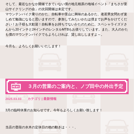
そして、最近なかなか開催できていない僕の地元相原の地域イベント「まちさが里
山サイクリングの会」の次回開催は未定です。
マウンテンバイク乗りのかた、自転車や里山に興味のあるかた、老若男女問わず楽
しめて勉強になると思いますので、参加してみたいかたは僕までお声をかけてくだ
さい！お子様も大歓迎！自転車をお持ちでないかたのために、スペシャライズドさ
んから20インチと24インチのレンタルMTBもお借りしています。また、大人のかた
も僕のマウンテンバイクでもよろしければ、貸し出ししますよ～。
今月も、よろしくお願いいたします！
３月の営業のご案内と、ノブ田中の外出予定
カテゴリ | 最新情報
2025.03.03
3月の臨時休業のお知らせです。今年もよろしくお願い致します！
当店の普段の水木の定休日の他の動きは・・・、