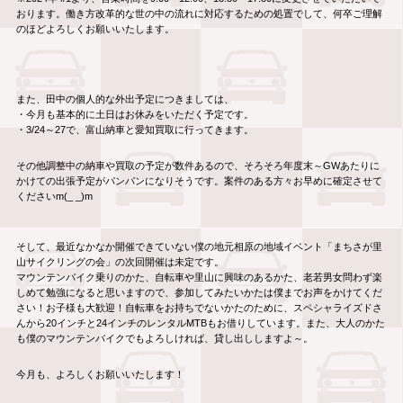
おります。働き方改革的な世の中の流れに対応するための処置でして、何卒ご理解
のほどよろしくお願いいたします。
また、田中の個人的な外出予定につきましては、
・今月も基本的に土日はお休みをいただく予定です。
・3/24～27で、富山納車と愛知買取に行ってきます。
その他調整中の納車や買取の予定が数件あるので、そろそろ年度末～GWあたりに
かけての出張予定がパンパンになりそうです。案件のある方々お早めに確定させて
くださいm(_ _)m
そして、最近なかなか開催できていない僕の地元相原の地域イベント「まちさが里
山サイクリングの会」の次回開催は未定です。
マウンテンバイク乗りのかた、自転車や里山に興味のあるかた、老若男女問わず楽
しめて勉強になると思いますので、参加してみたいかたは僕までお声をかけてくだ
さい！お子様も大歓迎！自転車をお持ちでないかたのために、スペシャライズドさ
んから20インチと24インチのレンタルMTBもお借りしています。また、大人のかた
も僕のマウンテンバイクでもよろしければ、貸し出ししますよ～。
今月も、よろしくお願いいたします！