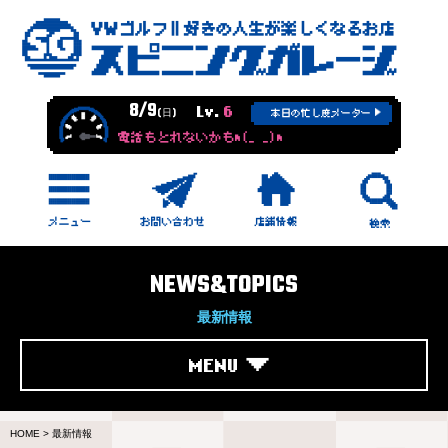
8/9
Lv.
6
(日)
本日の忙し度メーター
電話もとれないかもm(_ _)m
NEWS&TOPICS
最新情報
MENU
HOME
>
最新情報