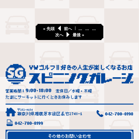
« 先頭
前へ
...
...
...
次へ
最後 »
9:00
18:00
営業時間：
~
定休日／水曜・木曜
たまにサーキットに行くときお休みします
〒252-0154
神奈川県相模原市緑区長竹2748-1
042-780-8198
042-780-8199
その他のお問い合わせ