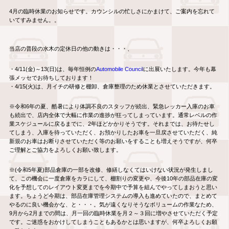
4月の臨時休業のお知らせです。カウンシルの忙しさにかまけて、ご案内を忘れて
いてすみません。。
当店の普段の水木の定休日の他の動きは・・・、
・4/11(金)～13(日)は、毎年恒例の
Automobile Council
に出展いたします。今年も幕
張メッセでお待ちしております！
・4/15(火)は、月イチの研修と棚卸、倉庫整理のため休業とさせていただきます。
※令和6年の夏、酷暑により体調不良のスタッフが続出、緊急レッカー入庫のお車
も続出で、店内全体で大幅に作業の進捗が狂ってしまっています。通常レベルの作
業スケジュールに戻るまでに、2年ほどかかりそうです。それまでは、お待たせし
てしまう、入庫を待っていただく、お預かりしたお車を一旦戻させていただく、純
新規のお車はお断りさせていただく等のお願いをすることも増えそうですが、何卒
ご理解とご協力をよろしくお願い致します。
※(令和5年夏)部品倉庫の一部を改修、修繕しなくてはいけない状況が発生しまし
て、この機会に一度倉庫をカラにして、棚割りの変更や、今後10年の部品在庫の変
化を予想してのレイアウト変更までを今期中で予算を組んでやってしまおうと思い
ます。ちょうど今期は、部品在庫管理システムの導入も進めていたので、まとめて
やるのに良い機会かな、と・・・。気が遠くなりそうなボリュームの作業なため、
9月から2月までの間は、月一回の臨時休業を月２～３回に増やさせていただく予定
です。ご迷惑をおかけしてしまうこともあるかとは思いますが、何卒よろしくお願