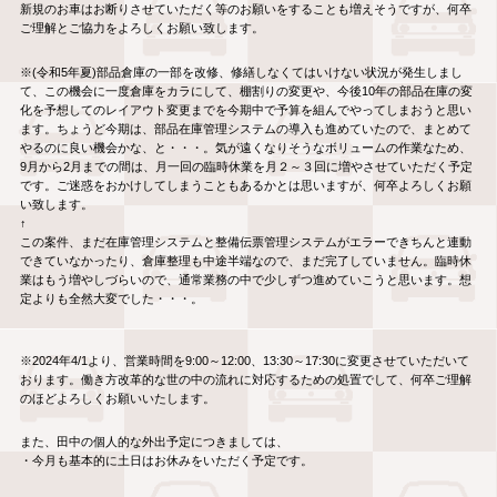
新規のお車はお断りさせていただく等のお願いをすることも増えそうですが、何卒
ご理解とご協力をよろしくお願い致します。
※(令和5年夏)部品倉庫の一部を改修、修繕しなくてはいけない状況が発生しまし
て、この機会に一度倉庫をカラにして、棚割りの変更や、今後10年の部品在庫の変
化を予想してのレイアウト変更までを今期中で予算を組んでやってしまおうと思い
ます。ちょうど今期は、部品在庫管理システムの導入も進めていたので、まとめて
やるのに良い機会かな、と・・・。気が遠くなりそうなボリュームの作業なため、
9月から2月までの間は、月一回の臨時休業を月２～３回に増やさせていただく予定
です。ご迷惑をおかけしてしまうこともあるかとは思いますが、何卒よろしくお願
い致します。
↑
この案件、まだ在庫管理システムと整備伝票管理システムがエラーできちんと連動
できていなかったり、倉庫整理も中途半端なので、まだ完了していません。臨時休
業はもう増やしづらいので、通常業務の中で少しずつ進めていこうと思います。想
定よりも全然大変でした・・・。
※2024年4/1より、営業時間を9:00～12:00、13:30～17:30に変更させていただいて
おります。働き方改革的な世の中の流れに対応するための処置でして、何卒ご理解
のほどよろしくお願いいたします。
また、田中の個人的な外出予定につきましては、
・今月も基本的に土日はお休みをいただく予定です。