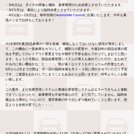
・3/4(火)は、月イチの研修と棚卸、倉庫整理のため休業とさせていただきます。
・3/17(月)は、都合により臨時休業とさせていただきます。
・4/11(金)～13(日)は、毎年恒例の
Automobile Council
に出展いたします。今年も幕
張メッセでお待ちしております！
※(令和5年夏)部品倉庫の一部を改修、修繕しなくてはいけない状況が発生しまし
て、この機会に一度倉庫をカラにして、棚割りの変更や、今後10年の部品在庫の変
化を予想してのレイアウト変更までを今期中で予算を組んでやってしまおうと思い
ます。ちょうど今期は、部品在庫管理システムの導入も進めていたので、まとめて
やるのに良い機会かな、と・・・。気が遠くなりそうなボリュームの作業なため、
9月から2月までの間は、月一回の臨時休業を月２～３回に増やさせていただく予定
です。ご迷惑をおかけしてしまうこともあるかとは思いますが、何卒よろしくお願
い致します。
↑
この案件、まだ在庫管理システムと整備伝票管理システムがエラーできちんと連動
できていなかったり、倉庫整理も中途半端なので、まだ完了していません。臨時休
業はもう増やしづらいので、通常業務の中で少しずつ進めていこうと思います。想
定よりも全然大変でした・・・。
※2024年4/1より、営業時間を9:00～12:00、13:30～17:30に変更させていただいて