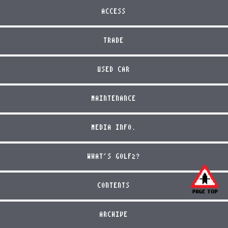
ACCESS
TRADE
USED CAR
MAINTENANCE
MEDIA INFO.
WHAT'S GOLF2?
CONTENTS
ARCHIVE