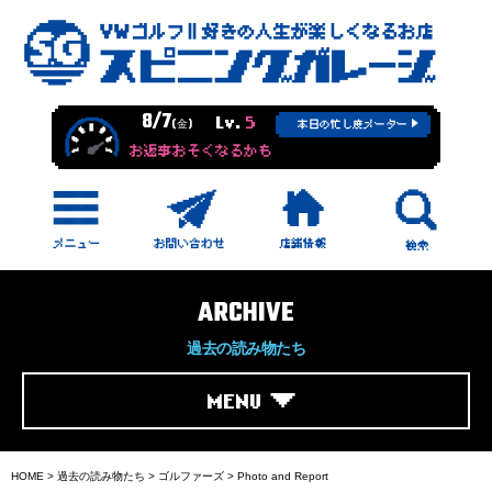
8/7
Lv.
5
(金)
本日の忙し度メーター
お返事おそくなるかも
ARCHIVE
過去の読み物たち
MENU
HOME
>
過去の読み物たち
>
ゴルファーズ
>
Photo and Report