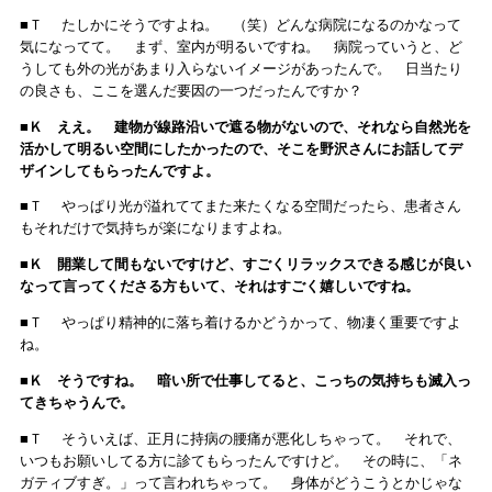
■Ｔ たしかにそうですよね。 （笑）どんな病院になるのかなって
気になってて。 まず、室内が明るいですね。 病院っていうと、ど
うしても外の光があまり入らないイメージがあったんで。 日当たり
の良さも、ここを選んだ要因の一つだったんですか？
■Ｋ ええ。 建物が線路沿いで遮る物がないので、それなら自然光を
活かして明るい空間にしたかったので、そこを野沢さんにお話してデ
ザインしてもらったんですよ。
■Ｔ やっぱり光が溢れててまた来たくなる空間だったら、患者さん
もそれだけで気持ちが楽になりますよね。
■Ｋ 開業して間もないですけど、すごくリラックスできる感じが良い
なって言ってくださる方もいて、それはすごく嬉しいですね。
■Ｔ やっぱり精神的に落ち着けるかどうかって、物凄く重要ですよ
ね。
■Ｋ そうですね。 暗い所で仕事してると、こっちの気持ちも滅入っ
てきちゃうんで。
■Ｔ そういえば、正月に持病の腰痛が悪化しちゃって。 それで、
いつもお願いしてる方に診てもらったんですけど。 その時に、「ネ
ガティブすぎ。」って言われちゃって。 身体がどうこうとかじゃな