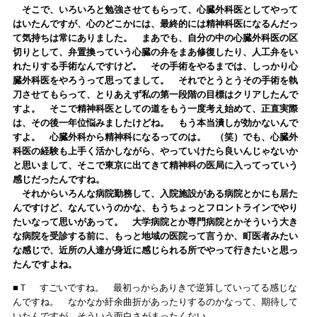
そこで、いろいろと勉強させてもらって、心臓外科医としてやって
はいたんですが、心のどこかには、最終的には精神科医になるんだっ
て気持ちは常にありました。 まあでも、自分の中の心臓外科医の区
切りとして、弁置換っていう心臓の弁をまあ修復したり、人工弁をい
れたりする手術なんですけど。 その手術をやるまでは、しっかり心
臓外科医をやろうって思ってまして。 それでとうとうその手術を執
刀させてもらって、とりあえず私の第一段階の目標はクリアしたんで
すよ。 そこで精神科医としての道をもう一度考え始めて、正直実際
は、その後一年位悩みましたけどね。 もう本当潰しが効かないんで
すよ。 心臓外科から精神科になるってのは。 （笑）でも、心臓外
科医の経験も上手く活かしながら、やっていけたら良いんじゃないか
と思いまして、そこで東京に出てきて精神科の医局に入ってっていう
感じだったんですね。
それからいろんな病院勤務して、入院施設がある病院とかにも居た
んですけど、なんていうのかな、もうちょっとフロントラインでやり
たいなって思いがあって。 大学病院とか専門病院とかそういう大き
な病院を受診する前に、もっと地域の医院って言うか、町医者みたい
な感じで、近所の人達が身近に感じられる所でやって行きたいと思っ
たんですよね。
■Ｔ すごいですね。 最初っからありきで逆算していってる感じな
んですね。 なかなか紆余曲折があったりするのかなって、期待して
いたんですが、そういう面白さがまったくない。