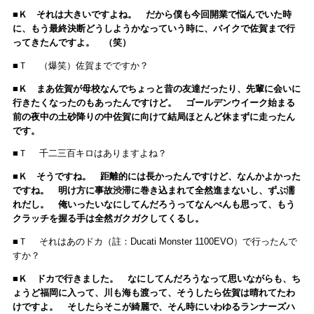
■Ｋ それは大きいですよね。 だから僕も今回開業で悩んでいた時
に、もう最終決断どうしようかなっていう時に、バイクで佐賀まで行
ってきたんですよ。 （笑）
■Ｔ （爆笑）佐賀までですか？
■Ｋ まあ佐賀が母校なんでちょっと昔の友達だったり、先輩に会いに
行きたくなったのもあったんですけど。 ゴールデンウイーク始まる
前の夜中の土砂降りの中佐賀に向けて結局ほとんど休まずに走ったん
です。
■Ｔ 千二三百キロはありますよね？
■Ｋ そうですね。 距離的には長かったんですけど、なんかよかった
ですね。 明け方に事故渋滞に巻き込まれて全然進まないし、ずぶ濡
れだし。 俺いったいなにしてんだろうってなんべんも思って、もう
クラッチを握る手は全然ガクガクしてくるし。
■Ｔ それはあのドカ（註：Ducati Monster 1100EVO）で行ったんで
すか？
■Ｋ ドカで行きました。 なにしてんだろうなって思いながらも、ち
ょうど福岡に入って、川も海も渡って、そうしたら佐賀は晴れてたわ
けですよ。 そしたらそこが綺麗で、そん時にいわゆるランナーズハ