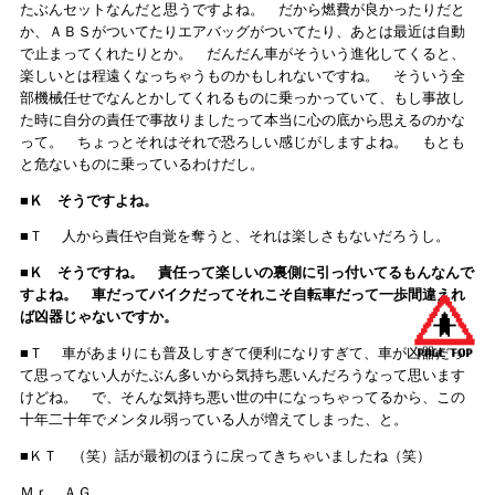
たぶんセットなんだと思うですよね。 だから燃費が良かったりだと
か、ＡＢＳがついてたりエアバッグがついてたり、あとは最近は自動
で止まってくれたりとか。 だんだん車がそういう進化してくると、
楽しいとは程遠くなっちゃうものかもしれないですね。 そういう全
部機械任せでなんとかしてくれるものに乗っかっていて、もし事故し
た時に自分の責任で事故りましたって本当に心の底から思えるのかな
って。 ちょっとそれはそれで恐ろしい感じがしますよね。 もとも
と危ないものに乗っているわけだし。
■Ｋ そうですよね。
■Ｔ 人から責任や自覚を奪うと、それは楽しさもないだろうし。
■Ｋ そうですね。 責任って楽しいの裏側に引っ付いてるもんなんで
すよね。 車だってバイクだってそれこそ自転車だって一歩間違えれ
ば凶器じゃないですか。
■Ｔ 車があまりにも普及しすぎて便利になりすぎて、車が凶器だっ
て思ってない人がたぶん多いから気持ち悪いんだろうなって思います
けどね。 で、そんな気持ち悪い世の中になっちゃってるから、この
十年二十年でメンタル弱っている人が増えてしまった、と。
■ＫＴ （笑）話が最初のほうに戻ってきちゃいましたね（笑）
Ｍｒ．ＡＧ