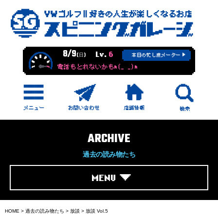
8/9
Lv.
6
(日)
本日の忙し度メーター
電話もとれないかもm(_ _)m
ARCHIVE
過去の読み物たち
MENU
HOME
>
過去の読み物たち
>
放談
>
放談 Vol.5