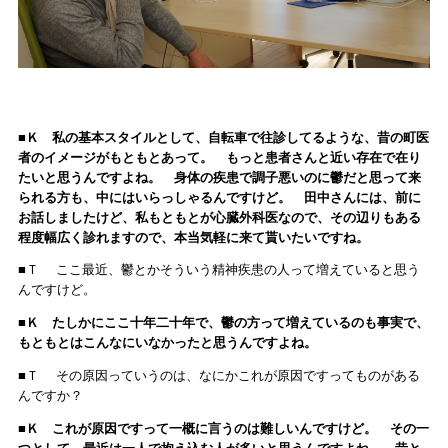
■Ｋ 私の基本スタイルとして、自転車で往診してるような、昔の町医
者のイメージがもともとあって。 もっと患者さんと近い存在で在り
たいと思うんですよね。 身体の疾患で調子悪いのに鬱だと思って来
られる方も、中にはいらっしゃるんですけど。 田中さんには、前に
お話しましたけど、私もともとが心臓外科医なので、その辺りもある
程度幅広く診れますので、本当気軽に来て貰いたいですね。
■Ｔ ここ最近、鬱とかそういう精神疾患の人って増えていると思う
んですけど。
■Ｋ たしかにここ十年二十年で、鬱の方って増えているのも事実で、
もともとはこんなにいなかったと思うんですよね。
■Ｔ その原因っていうのは、なにかこれが原因ですってものがある
んですか？
■Ｋ これが原因ですって一概に言うのは難しいんですけど。 その一