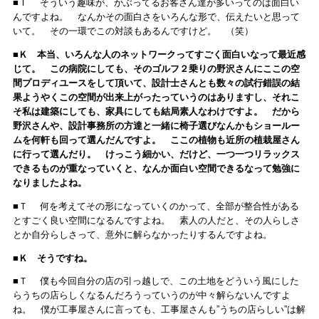
■Ｔ そういう趣味が、かぶってるお客さん達が多いってのは面白い
んですよね。 なんかその面白さをいろんな形で、伝えたいと思って
いて。 その一環でこの対談もあるんですけど。 （笑）
■Ｋ 本当、いろんな人のネットワークってすごく面白いなって最近感
じて。 この病院にしても、そのゴルフ２乗りの野沢さんにここの空
間プロディユースをして頂いて、設計士さんとも数々の試行錯誤の結
果ようやくこの空間が出来上がったっていうのはありますし、それこ
そ私は建築にしても、家具にしても結局素人なわけですよ。 だから
野沢さんや、設計事務所の方達と一緒に椅子選びなんかもショールー
ムを何軒も回って選んだんですよ。 ここの植物も近所の植栽屋さん
に行って選んだり。 けっこう細かい、だけど、一つ一つリラックス
できるものが重なっていくと、なんか面白い空間できるなって勉強に
なりましたよね。
■Ｔ 何を考えてその形になっていくのかって、全部が整合性がある
とすごく良い空間になるんですよね。 素人の人だと、その人らしさ
とか自分らしさって、意外に解らなかったりするんですよね。
■Ｋ そうですね。
■Ｔ 僕も今回自分の店の引っ越しで、この土地をどういう風にした
らうちの店らしくなるんだろうっていうのが中々解らないんですよ
ね。 僕が工事屋さんに言っても、工事屋さんも”うちの店らしい”は解