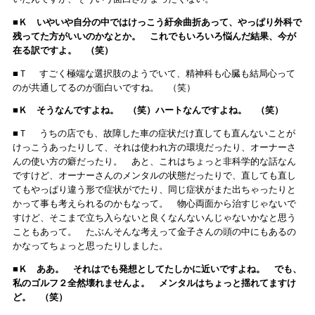
■Ｋ いやいや自分の中ではけっこう紆余曲折あって、やっぱり外科で
残ってた方がいいのかなとか。 これでもいろいろ悩んだ結果、今が
在る訳ですよ。 （笑）
■Ｔ すごく極端な選択肢のようでいて、精神科も心臓も結局心って
のが共通してるのが面白いですね。 （笑）
■Ｋ そうなんですよね。 （笑）ハートなんですよね。 （笑）
■Ｔ うちの店でも、故障した車の症状だけ直しても直んないことが
けっこうあったりして、それは使われ方の環境だったり、オーナーさ
んの使い方の癖だったり。 あと、これはちょっと非科学的な話なん
ですけど、オーナーさんのメンタルの状態だったりで、直しても直し
てもやっぱり違う形で症状がでたり、同じ症状がまた出ちゃったりと
かって事も考えられるのかもなって。 物心両面から治すじゃないで
すけど、そこまで立ち入らないと良くなんないんじゃないかなと思う
こともあって。 たぶんそんな考えって金子さんの頭の中にもあるの
かなってちょっと思ったりしました。
■Ｋ ああ。 それはでも発想としてたしかに近いですよね。 でも、
私のゴルフ２全然壊れませんよ。 メンタルはちょっと揺れてますけ
ど。 （笑）