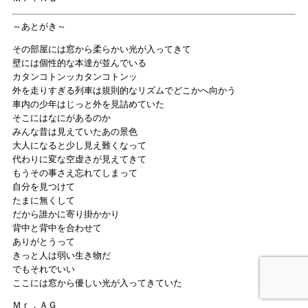
～あとがき～
その部屋には窓から柔らかい光が入ってきて
壁には個性的な本達が並んでいる
カタンコトンッカタンコトンッ
外を走りすぎる列車は規則的なリズムでどこかへ向かう
車内の少年はじっと外を見詰めていた
そこにはなにがあるのか
みんな昔は見えていたあの景色
大人になると少し見え難くなって
代わりに変な空虚さが見えてきて
もうその事さえ忘れてしまって
自分を見つけて
たまに無くして
だから誰かに寄り掛かかり
背中と背中を合わせて
ありがとうって
きっと人は弱い生き物だ
でもそれでいい
ここには窓から優しい光が入ってきていた
Ｍｒ．ＡＧ