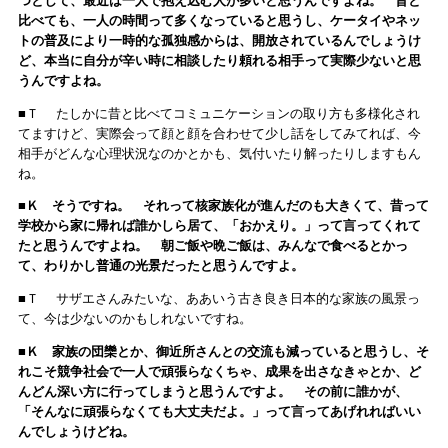
つとして、最近は一人で抱え込む人が多いと思うんですよね。 昔と
比べても、一人の時間って多くなっていると思うし、ケータイやネッ
トの普及により一時的な孤独感からは、開放されているんでしょうけ
ど、本当に自分が辛い時に相談したり頼れる相手って実際少ないと思
うんですよね。
■Ｔ たしかに昔と比べてコミュニケーションの取り方も多様化され
てますけど、実際会って顔と顔を合わせて少し話をしてみてれば、今
相手がどんな心理状況なのかとかも、気付いたり解ったりしますもん
ね。
■Ｋ そうですね。 それって核家族化が進んだのも大きくて、昔って
学校から家に帰れば誰かしら居て、「おかえり。」って言ってくれて
たと思うんですよね。 朝ご飯や晩ご飯は、みんなで食べるとかっ
て、わりかし普通の光景だったと思うんですよ。
■Ｔ サザエさんみたいな、ああいう古き良き日本的な家族の風景っ
て、今は少ないのかもしれないですね。
■Ｋ 家族の団欒とか、御近所さんとの交流も減っていると思うし、そ
れこそ競争社会で一人で頑張らなくちゃ、成果を出さなきゃとか、ど
んどん深い方に行ってしまうと思うんですよ。 その前に誰かが、
「そんなに頑張らなくても大丈夫だよ。」って言ってあげれればいい
んでしょうけどね。