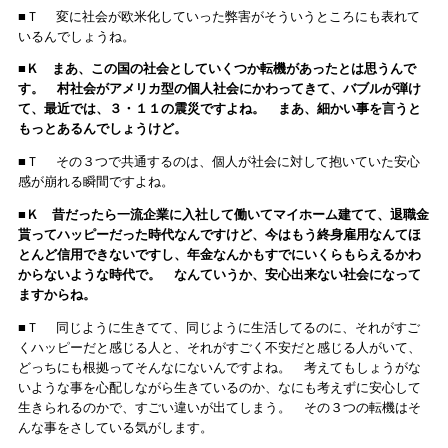
■Ｔ 変に社会が欧米化していった弊害がそういうところにも表れて
いるんでしょうね。
■Ｋ まあ、この国の社会としていくつか転機があったとは思うんで
す。 村社会がアメリカ型の個人社会にかわってきて、バブルが弾け
て、最近では、３・１１の震災ですよね。 まあ、細かい事を言うと
もっとあるんでしょうけど。
■Ｔ その３つで共通するのは、個人が社会に対して抱いていた安心
感が崩れる瞬間ですよね。
■Ｋ 昔だったら一流企業に入社して働いてマイホーム建てて、退職金
貰ってハッピーだった時代なんですけど、今はもう終身雇用なんてほ
とんど信用できないですし、年金なんかもすでにいくらもらえるかわ
からないような時代で。 なんていうか、安心出来ない社会になって
ますからね。
■Ｔ 同じように生きてて、同じように生活してるのに、それがすご
くハッピーだと感じる人と、それがすごく不安だと感じる人がいて、
どっちにも根拠ってそんなにないんですよね。 考えてもしょうがな
いような事を心配しながら生きているのか、なにも考えずに安心して
生きられるのかで、すごい違いが出てしまう。 その３つの転機はそ
んな事をさしている気がします。