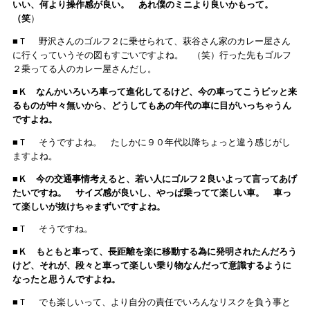
いい、何より操作感が良い。 あれ僕のミニより良いかもって。
（笑
）
■Ｔ 野沢さんのゴルフ２に乗せられて、萩谷さん家のカレー屋さん
に行くっていうその図もすごいですよね。 （笑）行った先もゴルフ
２乗ってる人のカレー屋さんだし。
■Ｋ なんかいろいろ車って進化してるけど、今の車ってこうビッと来
るものが中々無いから、どうしてもあの年代の車に目がいっちゃうん
ですよね。
■Ｔ そうですよね。 たしかに９０年代以降ちょっと違う感じがし
ますよね。
■Ｋ 今の交通事情考えると、若い人にゴルフ２良いよって言ってあげ
たいですね。 サイズ感が良いし、やっぱ乗ってて楽しい車。 車っ
て楽しいが抜けちゃまずいですよね。
■Ｔ そうですね。
■Ｋ もともと車って、長距離を楽に移動する為に発明されたんだろう
けど、それが、段々と車って楽しい乗り物なんだって意識するように
なったと思うんですよね。
■Ｔ でも楽しいって、より自分の責任でいろんなリスクを負う事と