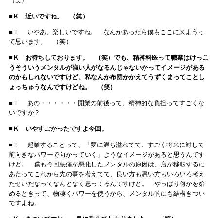
（笑）
■Ｋ 近いですね。 （笑）
■Ｔ いやあ、楽しいですね。 なんかあったら僕もここに来ようっ
て思います。 （笑）
■Ｋ お待ちしております。 （笑）でも、精神科医って職業はけっこ
うそういうメンタルが強い人がなるんじゃないかってイメージがある
のかもしれないですけど、私なんか布団かかえてうずくまってことし
ょっちゅうなんですけどね。 （笑）
■Ｔ あの・・・・・・開業の前後って、精神的な負担ってすごくな
いですか？
■Ｋ いやすごかったですよ今回。
■Ｔ 起業することって、「夢に満ち溢れてて、すごく将来に対して
前向きなパワーで向かっていく」ようなイメージがあると思うんです
けど。 僕も今回腰痛が悪化したメンタルの原因は、店が移転するに
あたってこれから先の事を考えてて、良い方も悪い方もいろいろ考え
たせいだなってなんとなく思ってるんですけど。 やっぱり何かを始
めるときって、物凄くパワーを使うから、メンタル的にも結構きつい
ですよね。