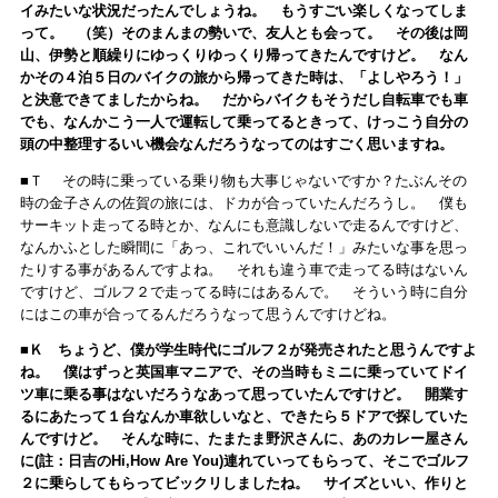
イみたいな状況だったんでしょうね。 もうすごい楽しくなってしま
って。 （笑）そのまんまの勢いで、友人とも会って。 その後は岡
山、伊勢と順繰りにゆっくりゆっくり帰ってきたんですけど。 なん
かその４泊５日のバイクの旅から帰ってきた時は、「よしやろう！」
と決意できてましたからね。 だからバイクもそうだし自転車でも車
でも、なんかこう一人で運転して乗ってるときって、けっこう自分の
頭の中整理するいい機会なんだろうなってのはすごく思いますね。
■Ｔ その時に乗っている乗り物も大事じゃないですか？たぶんその
時の金子さんの佐賀の旅には、ドカが合っていたんだろうし。 僕も
サーキット走ってる時とか、なんにも意識しないで走るんですけど、
なんかふとした瞬間に「あっ、これでいいんだ！」みたいな事を思っ
たりする事があるんですよね。 それも違う車で走ってる時はないん
ですけど、ゴルフ２で走ってる時にはあるんで。 そういう時に自分
にはこの車が合ってるんだろうなって思うんですけどね。
■Ｋ ちょうど、僕が学生時代にゴルフ２が発売されたと思うんですよ
ね。 僕はずっと英国車マニアで、その当時もミニに乗っていてドイ
ツ車に乗る事はないだろうなあって思っていたんですけど。 開業す
るにあたって１台なんか車欲しいなと、できたら５ドアで探していた
んですけど。 そんな時に、たまたま野沢さんに、あのカレー屋さん
に(註：日吉のHi,How Are You)連れていってもらって、そこでゴルフ
２に乗らしてもらってビックリしましたね。 サイズといい、作りと