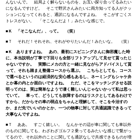
んないんで。 結局よく解らないものを、お互い探り合ってるみたい
になるんですけど。 そこで野沢さんみたいに両方知ってる人がクッ
ションになってくれると、通訳になるんですよね。 そこがすごくス
トレスがない。 「そこなんだよ！」みたいな感じで。
■Ｋ 「そこなんだ」、って。 （笑）
■Ｔ それだ！それそれ、それがやりたいんだ！みたいな。 （笑）
■Ｋ ありますよね。 あの、最初にスピニングさんに御邪魔した時
に、本当説明が丁寧で下回りも全部リフトアップして見せて貰ったじ
ゃないですか。 実際にメカの方と一緒に見ながらアドバイスして貰
って、それも踏まえ整備コースから選ぶ。 こちらとしても、コース
で選べるというのは経済的な安心感もあるし、ネーミングもシャケ弁
とか幕の内とか面白いですよね。 ただ、そこをマッチングさせる説
明ってのは、実は簡単なようで凄く難しいんじゃないかって私は思っ
ていて。 車って、どうしても故障するのはリスクとしてあるわけで
すから、だからその車の弱点をちゃんと理解して、そこを今治すの
か、まだ先でいいのかとか、一つの物事に対して共通認識できるって
大事なんですよね。
■Ｔ ああ。 すごく嬉しい。 なんかその辺が車に関しても車以外
のものに関しても、わざわざゴルフ２乗ってるみたいな感じで繋がっ
てるので、それ以外のことに関しても通訳なしで共感できるものが増