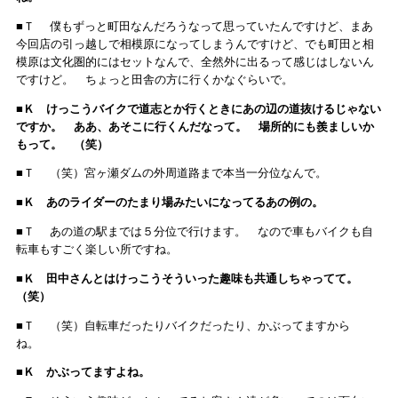
■Ｔ 僕もずっと町田なんだろうなって思っていたんですけど、まあ
今回店の引っ越しで相模原になってしまうんですけど、でも町田と相
模原は文化圏的にはセットなんで、全然外に出るって感じはしないん
ですけど。 ちょっと田舎の方に行くかなぐらいで。
■Ｋ けっこうバイクで道志とか行くときにあの辺の道抜けるじゃない
ですか。 ああ、あそこに行くんだなって。 場所的にも羨ましいか
もって。 （笑）
■Ｔ （笑）宮ヶ瀬ダムの外周道路まで本当一分位なんで。
■Ｋ あのライダーのたまり場みたいになってるあの例の。
■Ｔ あの道の駅までは５分位で行けます。 なので車もバイクも自
転車もすごく楽しい所ですね。
■Ｋ 田中さんとはけっこうそういった趣味も共通しちゃってて。
（笑）
■Ｔ （笑）自転車だったりバイクだったり、かぶってますから
ね。
■Ｋ かぶってますよね。