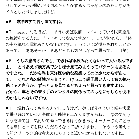
りしてどっかが飛んだり切れたりとかするんじゃないのみたいな話を
メカとしたりしましたけど。
■Ｋ 東洋医学で言う気ですね。
■Ｔ ああ、なるほど。 そういえば以前、レイキっていう民間療法
の施術をする方に、「レイキってなんですか？ 」って聞いたら、「体
の中を流れる電気みたいなものです。」っていう説明をされたことが
あって。 ああそっか、まあどっちも気だしなって思って。 （笑）
■Ｋ うちの患者さんでも、できれば薬飲みたくないって人いるんです
よ。 とりあえず漢方薬で少し様子見てみようってパターンもあるん
ですよね。 だから私も東洋医学的な発想ってのは少なからずあっ
て。 それと私の経験から言うと、けっこう調子悪い人って負の気を
感じると言うか、ずっと人を見てるとちょっと解ってきますよね。
だから、車とその乗り手のメンタルの関係ってのもなにかしらかある
のかもしれないですね。
■Ｔ 壊れ方ってもあるんでしょうけど、やっぱりそういう精神状態
で乗り続けていると事故る可能性も上がりますからね。 なのでそう
いう意味では、気付いて修正できるほうがきっとオーナーさんにとっ
ても車にとっても良いんだろうなって思いますね。 そういう考えっ
て和クリニック的な考え方にちょっと近いのかもしれないですね。