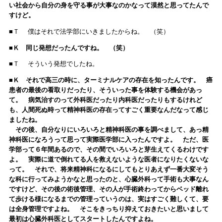
い社会から自分の身を守る事が大事なのかなって漠然と思ってたんで
すけど。
■Ｔ 僕はそれで法学部にいきましたからね。 （笑）
■Ｋ 同じ発想だったんですね。 （笑）
■Ｔ そういう発想でしたね。
■Ｋ それで高三の時に、ターミナルケアの存在を知ったんです。 癌
患者の最後の看取りだったり、そういった事を体験する機会があっ
て。 病気治すのって外科医だったり内科医だったりもするけれど
も、人間死ぬ時って精神科医の存在ってすごく重要なんだなって感じ
ましたね。
その後、自分なりにいろいろと精神科医の事を調べまして、あっ精
神科医になろうって思って実際医学部に入ったんですよ。 ただ、医
学部って６年間あるので、その間でいろいろと芽生えてくるわけです
よ。 実際に道で倒れてる人を救えないような医者になりたくないな
って。 それで、将来精神科になるにしてもとりあえず一番大変そう
な科に行ってみようかなと思ったのと、心臓外科って手術も大事なん
ですけど、その後の術後管理、その人が手術終わってからベッド離れ
て歩ける様になるまでの管理っていうのは、実はすごく難しくて、要
は全身管理ですよね。 そこをきっちり抑えておきたいと思いまして
最初は心臓外科医としてスタートしたんですよね。