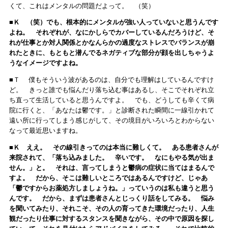
くて、これはメンタルの問題だよって。 （笑）
■Ｋ （笑）でも、根本的にメンタルが強い人っていないと思うんです
よね。 それぞれが、なにかしらでカバーしているんだろうけど、そ
れが仕事とか対人関係とかなんらかの過度なストレスでバランスが崩
れたときに、もともと潜んでるネガティブな部分が顔を出しちゃうよ
うなイメージですよね。
■Ｔ 僕もそういう波があるのは、自分でも理解はしているんですけ
ど。 きっと誰でも悩んだり落ち込む事はあるし、そこでそれぞれ立
ち直って生活していると思うんですよ。 でも、どうしても辛くて病
院に行くと、「あなたは鬱です。」と診断された瞬間に一線引かれて
遠い所に行ってしまう感じがして、その境目がいろいろとわからない
なって最近思いますね。
■Ｋ ええ。 その線引きってのは本当に難しくて。 ある患者さんが
来院されて、「落ち込みました。 辛いです。 なにもやる気が出ま
せん。」と。 それは、言ってしまうと鬱病の症状に当てはまるんで
すよ。 だから、そこは難しいところではあるんですけど、じゃあ
「鬱ですからお薬処方しましょうね。」っていうのは私も違うと思う
んです。 だから、まずは患者さんとじっくり話をしてみる。 悩み
を聞いてみたり、それこそ、その人の育ってきた環境だったり、人生
観だったり仕事に対するスタンスを聞きながら、その中で原因を探し