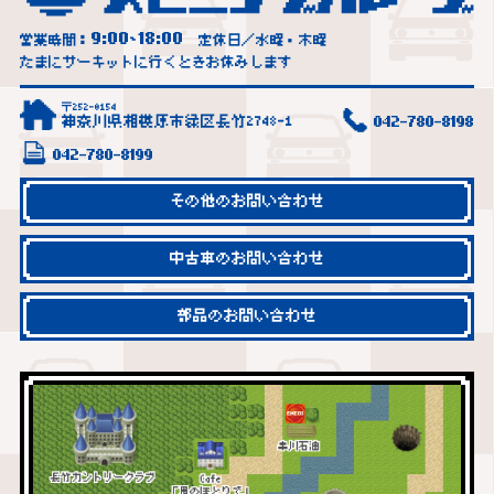
9:00
18:00
営業時間：
~
定休日／水曜・木曜
たまにサーキットに行くときお休みします
〒252-0154
神奈川県相模原市緑区長竹2748-1
042-780-8198
042-780-8199
その他のお問い合わせ
中古車のお問い合わせ
部品のお問い合わせ