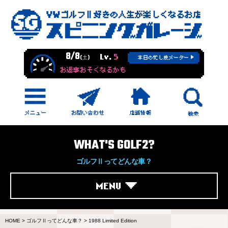
8/8
Lv.
5
(土)
本日の忙し度メーター
お返事おそくなるかも
WHAT'S GOLF2?
ゴルフⅡってどんな車？
MENU
HOME
>
ゴルフⅡってどんな車？
>
1988 Limited Edition