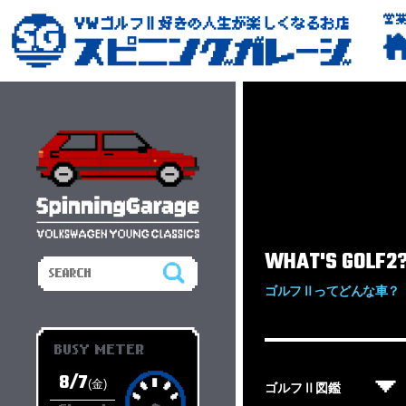
営
WHAT'S GOLF2
ゴルフⅡってどんな車？
BUSY METER
8/7
(金)
ゴルフⅡ図鑑