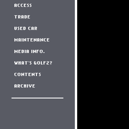
ACCESS
TRADE
USED CAR
MAINTENANCE
MEDIA INFO.
WHAT'S GOLF2?
CONTENTS
ARCHIVE