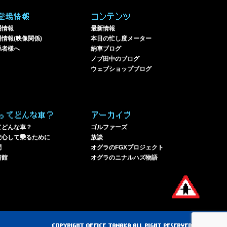
登場情報
コンテンツ
場情報
最新情報
情報(映像関係)
本日の忙し度メーター
係者様へ
納車ブログ
ノブ田中のブログ
ウェブショップブログ
ってどんな車？
アーカイブ
てどんな車？
ゴルファーズ
安心して乗るために
放談
問
オグラのFGXプロジェクト
書館
オグラのニナルハズ物語
COPYRIGHT OFFICE TANAKA ALL RIGHT RESERVED.