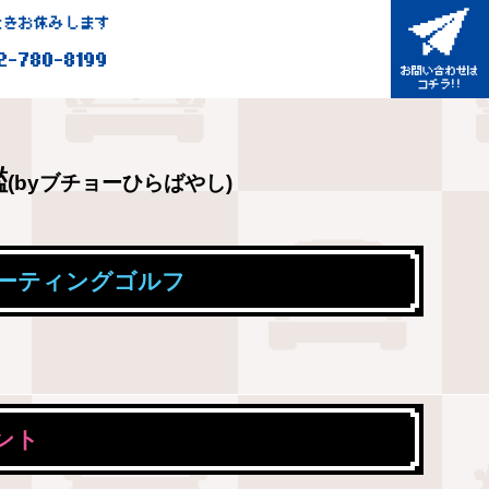
きお休みします
2-780-8199
鑑
(byブチョーひらばやし)
f スポーティングゴルフ
ント