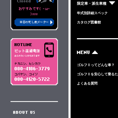
Closed
限定車・派生車種
おやすみです( -ω-
年式別詳細スペック
)zzz
カタログ図書館
本日の忙し度メーター
HOTLINE
ピット直通電話
MENU
出られないときもあります
ナカニシ、ヒシカワ
ゴルフⅡってどんな車？
080-4186-3779
ゴルフⅡを安心して乗るた
コバヤシ、コイソ
080-4120-5722
よくある質問
ABOUT US