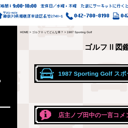
9:00
18:00
業時間：
~
定休日／水曜・木曜 たまにサーキットに行くと
〒252-0154
042-780-8198
04
神奈川県相模原市緑区長竹2748-1
HOME
>
ゴルフⅡってどんな車？
>
1987 Sporting Golf
ゴルフⅡ図
1987 Sporting Gol
?
店主ノブ田中の一言コメ