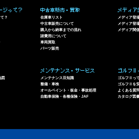
ージって？
中古車販売・買取
メディア
って？
在庫車リスト
メディア登
中古車販売について
メディア登場
購入から納車までの流れ
メディア関
諸費用について
ー
車両買取
パーツ販売
メンテナンス・サービス
ゴルフⅡ
地図
メンテナンス豆知識
ゴルフⅡっ
整備・車検
ゴルフⅡを
オールペイント・板金・事故処理
よくある質
自動車保険・各種保険・JAF
カタログ図