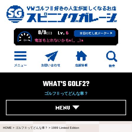
8/9
Lv.
6
(日)
本日の忙し度メーター
電話もとれないかもm(_ _)m
WHAT'S GOLF2?
ゴルフⅡってどんな車？
MENU
HOME
>
ゴルフⅡってどんな車？
>
1989 Limited Edition