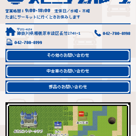
9:00
18:00
営業時間：
~
定休日／水曜・木曜
たまにサーキットに行くときお休みします
〒252-0154
神奈川県相模原市緑区長竹2748-1
042-780-8198
042-780-8199
その他のお問い合わせ
中古車のお問い合わせ
部品のお問い合わせ