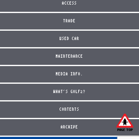
ACCESS
TRADE
USED CAR
MAINTENANCE
MEDIA INFO.
WHAT'S GOLF2?
CONTENTS
ARCHIVE