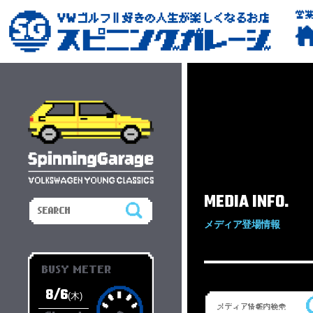
営
MEDIA INFO.
メディア登場情報
BUSY METER
8/6
(木)