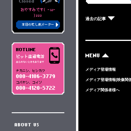
Closed
おやすみです( -ω-
)zzz
過去の記事
本日の忙し度メーター
HOTLINE
MENU
ピット直通電話
出られないときもあります
メディア登場情報
ナカニシ、ヒシカワ
080-4186-3779
メディア登場情報(映像関係
コバヤシ、コイソ
080-4120-5722
メディア関係者様へ
ABOUT US