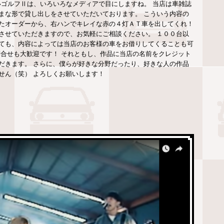
いゴルフⅡは、いろいろなメディアで目にしますね。 当店は車雑誌
まな形で貸し出しをさせていただいております。 こういう内容の
たオーダーから、右ハンでキレイな赤の４灯ＡＴ車を出してくれ！
させていただきますので、お気軽にご相談ください。 １００台以
ても、内容によっては当店のお客様の車をお借りしてくることも可
問合せも大歓迎です！ それともし、作品に当店の名前をクレジット
だきます。 さらに、僕らが好きな分野だったり、好きな人の作品
せん（笑） よろしくお願いします！