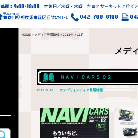
9:00
18:00
業時間：
~
定休日／水曜・木曜 たまにサーキットに行くと
〒252-0154
042-780-8198
04
神奈川県相模原市緑区長竹2748-1
HOME
>
メディア登場情報
>
2012年
>
11月
メデ
ＮＡＶＩ ＣＡＲＳ ０２
カテゴリ | メディア登場情報
2012.11.10