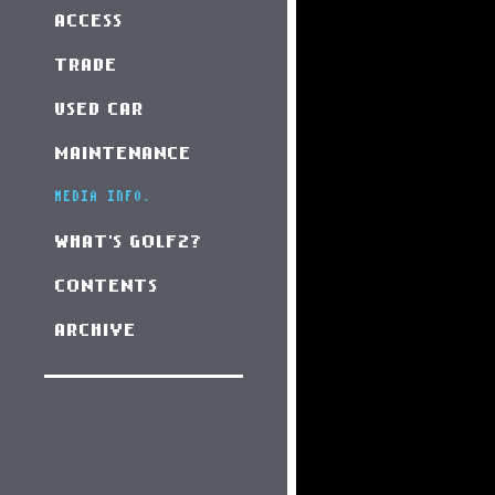
ACCESS
TRADE
USED CAR
MAINTENANCE
MEDIA INFO.
WHAT'S GOLF2?
CONTENTS
ARCHIVE