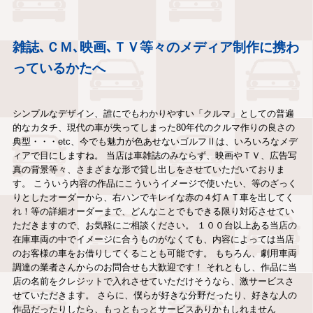
雑誌､ＣＭ､映画､ＴＶ等々のメディア制作に携わ
っているかたへ
シンプルなデザイン、誰にでもわかりやすい「クルマ」としての普遍
的なカタチ、現代の車が失ってしまった80年代のクルマ作りの良さの
典型・・・etc、今でも魅力が色あせないゴルフⅡは、いろいろなメデ
ィアで目にしますね。 当店は車雑誌のみならず、映画やＴＶ、広告写
真の背景等々、さまざまな形で貸し出しをさせていただいておりま
す。 こういう内容の作品にこういうイメージで使いたい、等のざっく
りとしたオーダーから、右ハンでキレイな赤の４灯ＡＴ車を出してく
れ！等の詳細オーダーまで、どんなことでもできる限り対応させてい
ただきますので、お気軽にご相談ください。 １００台以上ある当店の
在庫車両の中でイメージに合うものがなくても、内容によっては当店
のお客様の車をお借りしてくることも可能です。 もちろん、劇用車両
調達の業者さんからのお問合せも大歓迎です！ それともし、作品に当
店の名前をクレジットで入れさせていただけそうなら、激サービスさ
せていただきます。 さらに、僕らが好きな分野だったり、好きな人の
作品だったりしたら、もっともっとサービスありかもしれません