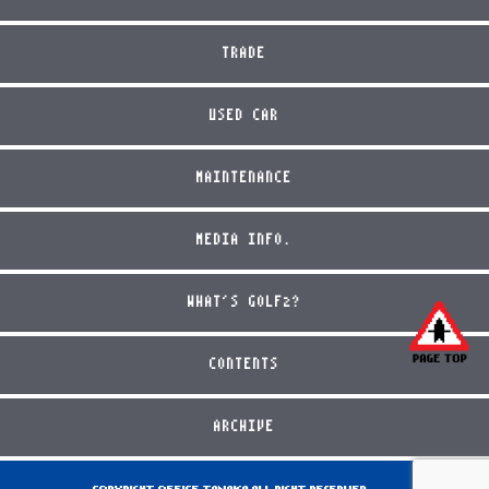
TRADE
USED CAR
MAINTENANCE
MEDIA INFO.
WHAT'S GOLF2?
CONTENTS
ARCHIVE