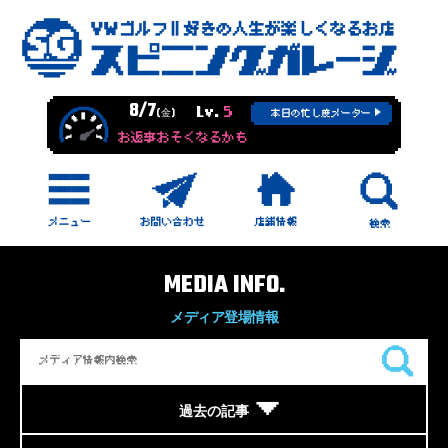
8/7
Lv.
5
(金)
本日の忙し度メーター
お返事おそくなるかも
MEDIA INFO.
メディア登場情報
過去の記事