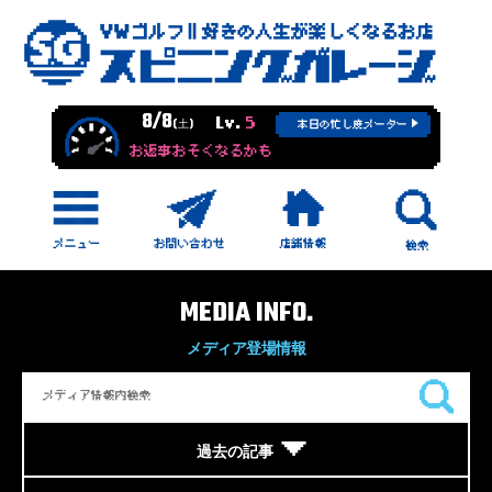
8/8
Lv.
5
(土)
本日の忙し度メーター
お返事おそくなるかも
MEDIA INFO.
メディア登場情報
過去の記事