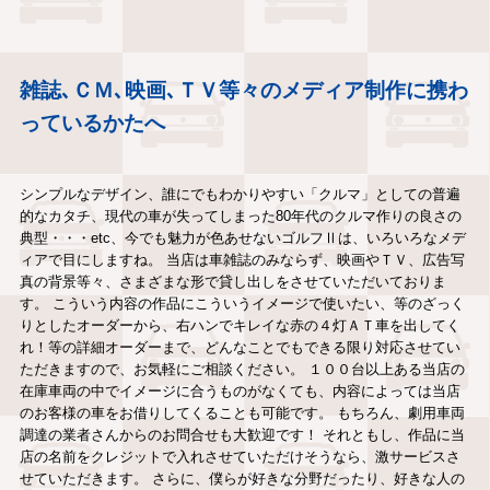
雑誌､ＣＭ､映画､ＴＶ等々のメディア制作に携わ
っているかたへ
シンプルなデザイン、誰にでもわかりやすい「クルマ」としての普遍
的なカタチ、現代の車が失ってしまった80年代のクルマ作りの良さの
典型・・・etc、今でも魅力が色あせないゴルフⅡは、いろいろなメデ
ィアで目にしますね。 当店は車雑誌のみならず、映画やＴＶ、広告写
真の背景等々、さまざまな形で貸し出しをさせていただいておりま
す。 こういう内容の作品にこういうイメージで使いたい、等のざっく
りとしたオーダーから、右ハンでキレイな赤の４灯ＡＴ車を出してく
れ！等の詳細オーダーまで、どんなことでもできる限り対応させてい
ただきますので、お気軽にご相談ください。 １００台以上ある当店の
在庫車両の中でイメージに合うものがなくても、内容によっては当店
のお客様の車をお借りしてくることも可能です。 もちろん、劇用車両
調達の業者さんからのお問合せも大歓迎です！ それともし、作品に当
店の名前をクレジットで入れさせていただけそうなら、激サービスさ
せていただきます。 さらに、僕らが好きな分野だったり、好きな人の