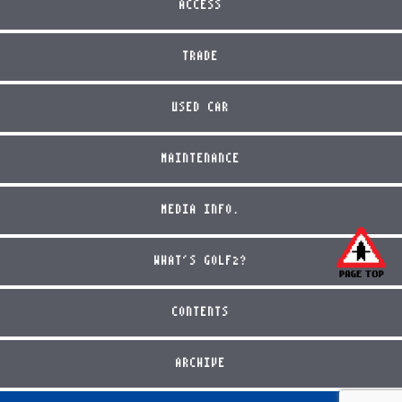
ACCESS
TRADE
USED CAR
MAINTENANCE
MEDIA INFO.
WHAT'S GOLF2?
CONTENTS
ARCHIVE