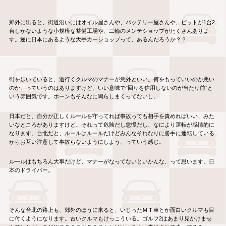
郊外に出ると、街道沿いにはオイル屋さんや、バッテリー屋さんや、ピットが1台2
台しかないような小規模な整備工場や、二輪のメンテショップがたくさんありま
す。逆に日本にあるような大手カーショップって、あるんだろうか？？
街を歩いていると、道行くクルマのマナーが意外といい。何をもっていいのか悪い
のか、っていうのはありますけど、いい意味で”回りを信用しないのが当たり前”と
いう雰囲気です。ホーンもそんなに鳴らしまくってないし。
日本だと、自分が正しくルールを守ってれば事故っても相手を責めればいい、みた
いなところがありますけど、それって危険だし怠慢だし、なにより運転が感情的に
なります。台北だと、ルールはルールだけどみんなそれなりに勝手に運転している
からお互い注意して事故らないようにしよう、っていう感じ。
ルールはもちろん大事だけど、マナーがなってないといかんな、って思います。日
本のドライバー。
そんな台北の路上も、郊外のほうに来ると、いじったＭＴ車とか面白いクルマも目
に付くようになります。古いクルマもけっこういる。ゴルフ2はあまり見かけませ