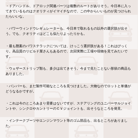
・ドアハンドル、ドアロック関連パーツは複数のルートがありそう。今日本に入っ
てきているものはクオリティがイマイチなので、この中からいいものが見つけられ
たらいいな。
・パワーウィンドウレギュレーターも、今日本で取れるもの以外の選択肢が出そ
う。でも、クオリティはどこも似たりよったりかも。
・最も懸案のパワステラックについては、けっこう選択肢がある！これはびっく
り。高品質のリビルド屋さんもあるので、次回実際に工場や現物を見てみたいで
す。
・ウェザーストリップ類も、多少は出てきそう。今まで見たことない形状の商品も
ありました。
・バンパーも、まだ製作可能なところを見つけました。大物なのでロットと単価が
どうなるかですが。
・これは今のところあまり需要はないですが、ステアリングのユニバーサルジョイ
ントや、シンクロやカントリーのＣＶジョイントも、出そうなところを発見。
・インテークブーツやエンジンマウント等のゴム部品も、出るところがありまし
た。