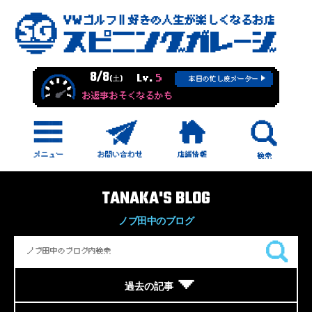
8/8
Lv.
5
(土)
本日の忙し度メーター
お返事おそくなるかも
TANAKA'S BLOG
ノブ田中のブログ
過去の記事