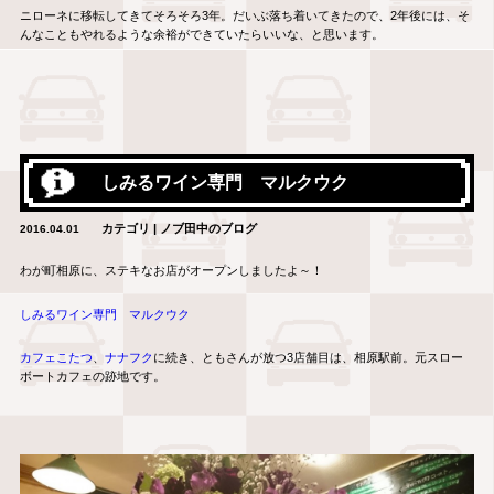
ニローネに移転してきてそろそろ3年。だいぶ落ち着いてきたので、2年後には、そ
んなこともやれるような余裕ができていたらいいな、と思います。
しみるワイン専門 マルクウク
カテゴリ | ノブ田中のブログ
2016.04.01
わが町相原に、ステキなお店がオープンしましたよ～！
しみるワイン専門 マルクウク
カフェこたつ
、
ナナフク
に続き、ともさんが放つ3店舗目は、相原駅前。元スロー
ボートカフェの跡地です。