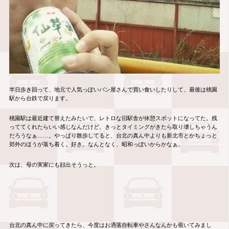
半日歩き回って、地元で人気っぽいパン屋さんで買い食いしたりして、最後は桃園
駅から台鉄で戻ります。
桃園駅は最近建て替えたみたいで、レトロな旧駅舎が休憩スポットになってた。残
っててくれたらいい感じなんだけど、きっとタイミングがきたら取り壊しちゃうん
だろうなぁ……。やっぱり散歩してると、台北の真ん中よりも新北市とかちょっと
郊外のほうが落ち着く。好き。なんとなく、昭和っぽいからかなぁ。
次は、母の実家にも顔出そうっと。
台北の真ん中に戻ってきたら、今度はお洒落自転車やさんなんかも覗いてみまし