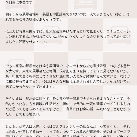
２日目は本番です！
朝イチから展示会場を、英語も中国語もできないのに一人で歩きまくり（笑）。そ
れでもかなりの収穫がありそうです。
ほとんど写真も撮らずに、広大な会場をひたすら歩いて見まくり、コミュニケーシ
ョン取れてるんだか取れてないんだかわからないような会話をあちこちで繰り広げ
ました。迷惑な外人・・・。
でも、東京の展示会とは違う雰囲気で、小ロットからでも直接取引につなげる意欲
が大です。東京の展示会だと毎回、僕があんまり金持ってそうに見えないせいか、
第一印象で全く相手にしてくれない感じ悪い人とかが結構いるんですけど（なにげ
に根に持ってますｗ）、今回はそんな対応は全然されませんでした。それだけでも
来てよかったな、って思えます。
そういえば、展示会に限らず、身なりや第一印象でナメられるようなことって、全
然なかったな。もう普段の生活だと、僕のキャラ的に一定の確率でナメられるもの
だと思ってあきらめてるんですけど。二言目にはお金の話、みたいなこともなかっ
たし、とても心地良い。
しかも、話す人は大体、うちはゴルフ２オンリーの店なんだ、って言うと、「それ
は面白い仕事してるねー！」って食いついてくれるのが超意外。そのままブースで
話し込んで、カタログにはゴルフ２の部品は載せてないけど、ステアリングラック