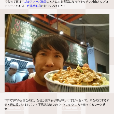
でもって夜は、
ゴルファーズ放談
のときにもお世話になったキッチン村山さんプロ
デュースのお店、
佐藤精肉店
に行ってみました！
”肉”で”丼”のお店なのに、なぜか店内女子率が高い。すげー旨くて、肉なのにするす
ると腹に吸い込まれていく不思議な味なので、すごいところを狙ってるなーと感
激。