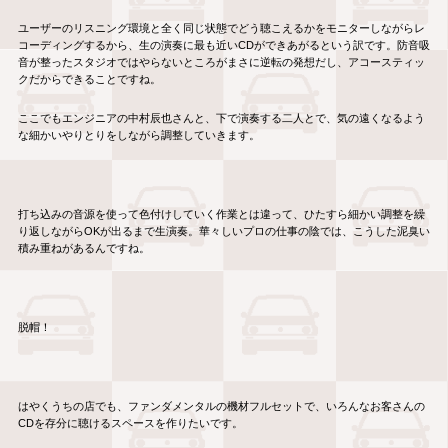
ユーザーのリスニング環境と全く同じ状態でどう聴こえるかをモニターしながらレ
コーディングするから、生の演奏に最も近いCDができあがるという訳です。防音吸
音が整ったスタジオではやらないところがまさに逆転の発想だし、アコースティッ
クだからできることですね。
ここでもエンジニアの中村辰也さんと、下で演奏する二人とで、気の遠くなるよう
な細かいやりとりをしながら調整していきます。
打ち込みの音源を使って色付けしていく作業とは違って、ひたすら細かい調整を繰
り返しながらOKが出るまで生演奏。華々しいプロの仕事の陰では、こうした泥臭い
積み重ねがあるんですね。
脱帽！
はやくうちの店でも、ファンダメンタルの機材フルセットで、いろんなお客さんの
CDを存分に聴けるスペースを作りたいです。