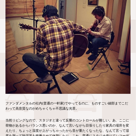
ファンダメンタルの社内(普通の一軒家)でやってるのに、ものすごい細部までこだ
わって高音質なのがめちゃくちゃ不思議な光景。
当然リビングなので、スタジオと違って反響のコントロールが難しい。あ、ここに
荷物があるからバランス悪いのか、なんて言いながら目張りしたり家具の場所を変
えたり、ちょっと湿度が上がっちゃったから音が重たくなったな、なんて言って湿
度を測って除湿器を稼働させて休憩したり。これ、普通にスタジオ借りてレコーデ