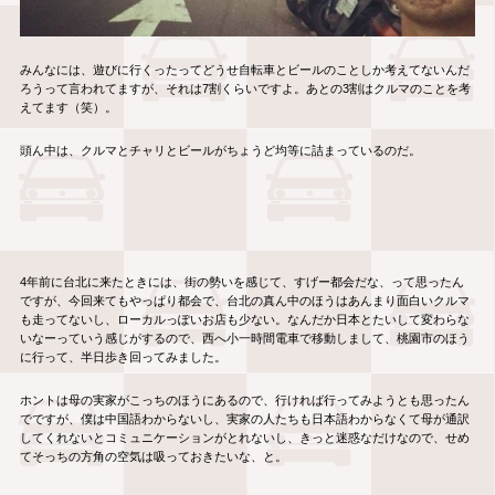
みんなには、遊びに行くったってどうせ自転車とビールのことしか考えてないんだ
ろうって言われてますが、それは7割くらいですよ。あとの3割はクルマのことを考
えてます（笑）。
頭ん中は、クルマとチャリとビールがちょうど均等に詰まっているのだ。
4年前に台北に来たときには、街の勢いを感じて、すげー都会だな、って思ったん
ですが、今回来てもやっぱり都会で、台北の真ん中のほうはあんまり面白いクルマ
も走ってないし、ローカルっぽいお店も少ない。なんだか日本とたいして変わらな
いなーっていう感じがするので、西へ小一時間電車で移動しまして、桃園市のほう
に行って、半日歩き回ってみました。
ホントは母の実家がこっちのほうにあるので、行ければ行ってみようとも思ったん
でですが、僕は中国語わからないし、実家の人たちも日本語わからなくて母が通訳
してくれないとコミュニケーションがとれないし、きっと迷惑なだけなので、せめ
てそっちの方角の空気は吸っておきたいな、と。