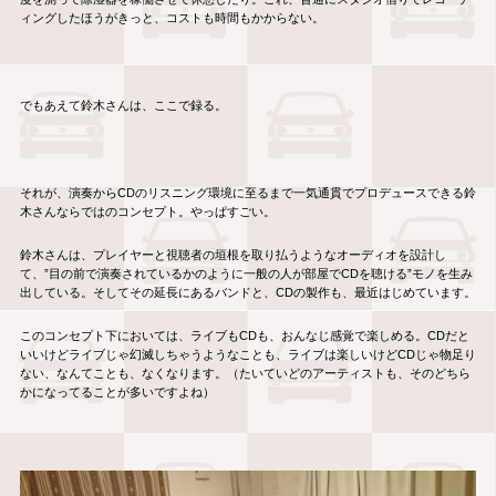
ィングしたほうがきっと、コストも時間もかからない。
でもあえて鈴木さんは、ここで録る。
それが、演奏からCDのリスニング環境に至るまで一気通貫でプロデュースできる鈴
木さんならではのコンセプト。やっぱすごい。
鈴木さんは、プレイヤーと視聴者の垣根を取り払うようなオーディオを設計し
て、”目の前で演奏されているかのように一般の人が部屋でCDを聴ける”モノを生み
出している。そしてその延長にあるバンドと、CDの製作も、最近はじめています。
このコンセプト下においては、ライブもCDも、おんなじ感覚で楽しめる。CDだと
いいけどライブじゃ幻滅しちゃうようなことも、ライブは楽しいけどCDじゃ物足り
ない、なんてことも、なくなります。（たいていどのアーティストも、そのどちら
かになってることが多いですよね）