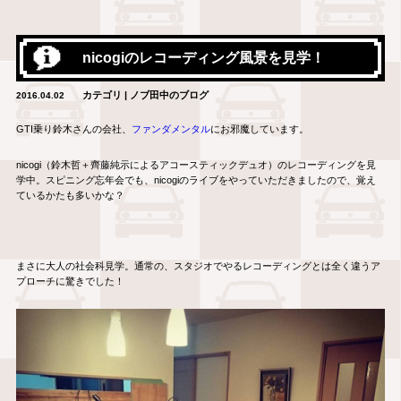
nicogiのレコーディング風景を見学！
カテゴリ | ノブ田中のブログ
2016.04.02
GTI乗り鈴木さんの会社、
ファンダメンタル
にお邪魔しています。
nicogi（鈴木哲＋齊藤純示によるアコースティックデュオ）のレコーディングを見
学中。スピニング忘年会でも、nicogiのライブをやっていただきましたので、覚え
ているかたも多いかな？
まさに大人の社会科見学。通常の、スタジオでやるレコーディングとは全く違うア
プローチに驚きでした！