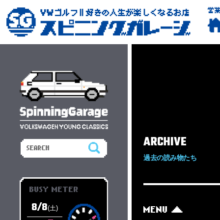
営
ARCHIVE
過去の読み物たち
BUSY METER
8/8
(土)
MENU