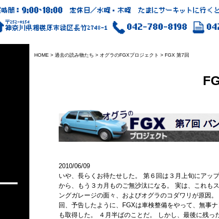
9:00
18:00
業時間：
~
定休日／水曜・木曜 たまにサーキットに行くと
〒252-0154
042-780-8198
04
神奈川県相模原市緑区長竹2748-1
HOME
>
過去の読み物たち
>
オグラのFGXプロジェクト
>
FGX 第7回
F
2010/06/09
いや、長らくお待たせした。 第６回は３月上旬にアッ
から、もう３カ月ものご無沙汰になる。 実は、これも
ングガレージの面々、およびオグラのコダワリが原因。
回、予告したように、FGXは車検整備をやって、無事ナ
も取得した。 ４月半ばのことだ。 しかし、最後に残っ