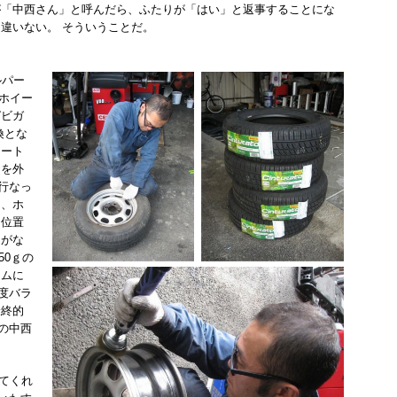
が「中西さん」と呼んだら、ふたりが「はい」と返事することにな
違いない。 そういうことだ。
ルパー
ホイー
ガビガ
換とな
ラート
ヤを外
行なっ
は、ホ
け位置
うがな
50ｇの
リムに
度バラ
最終的
の中西
！
てくれ