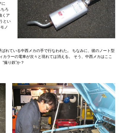
フに
もちろ
強くア
うとい
かモノ
呼ばれている中西メカの手で行なわれた。 ちなみに、彼のノート型
ィカラーの電車が次々と現れては消える。 そう、中西メカはここ
“撮り鉄”か？