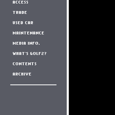
ACCESS
TRADE
USED CAR
MAINTENANCE
MEDIA INFO.
WHAT'S GOLF2?
CONTENTS
ARCHIVE