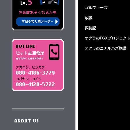
5
Lv.
ゴルファーズ
お返事おそくなるかも
放談
本日の忙し度メーター
探訪記
オグラのFGXプロジェク
HOTLINE
オグラのニナルハズ物語
ピット直通電話
出られないときもあります
ナカニシ、ヒシカワ
080-4186-3779
コバヤシ、コイソ
080-4120-5722
ABOUT US