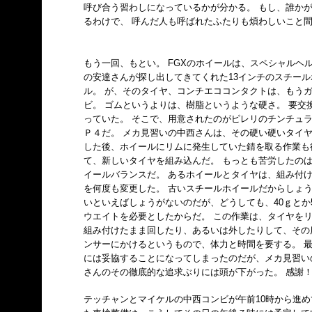
呼び合う習わしになっているかが分かる。 もし、誰か
るわけで、 呼んだ人も呼ばれたふたりも煩わしいこと間
もう一回、もとい。 FGXのホイールは、スペシャルヘ
の安達さんが探し出してきてくれた13インチのスチール
ル。 が、そのタイヤ、コンチエココンタクトは、もう
ビ。 ゴムというよりは、樹脂というような硬さ。 要交
っていた。 そこで、用意されたのがピレリのチンチュ
Ｐ４だ。 メカ見習いの中西さんは、その硬い硬いタイ
した後、ホイールにリムに発生していた錆を取る作業も
て、新しいタイヤを組み込んだ。 もっとも苦労したの
イールバランスだ。 あるホイールとタイヤは、組み付
を何度も変更した。 古いスチールホイールだからしょ
いといえばしょうがないのだが、どうしても、40ｇとか
ウエイトを必要としたからだ。 この作業は、タイヤを
組み付けたまま回したり、あるいは外したりして、その
ンサーにかけるというもので、体力と時間を要する。 
には妥協することになってしまったのだが、メカ見習い
さんのその徹底的な追求ぶりには頭が下がった。 感謝
テッチャンとマイケルの中西コンビが午前10時から進め