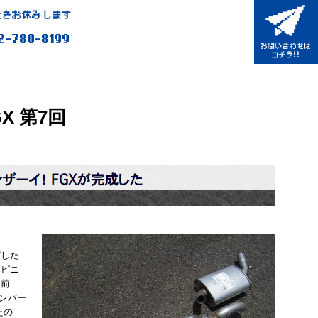
きお休みします
2-780-8199
GX 第7回
プした
スピニ
 前
ンバー
たの