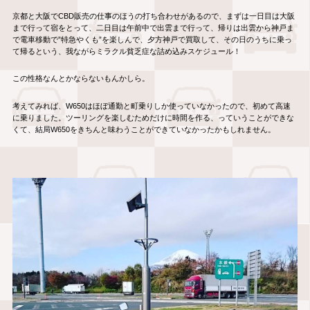
京都と大阪でCBD販売の仕事のほうの打ち合わせがあるので、まずは一日目は大阪
まで行って宿をとって、二日目は午前中で出雲まで行って、帰りは出雲から神戸ま
で電車移動で”特急やくも”を楽しんで、夕方神戸で買取して、その日のうちに乗っ
て帰るという、我ながらミラクル貧乏症な詰め込みスケジュール！
この性格なんとかならないもんかしら。
考えてみれば、W650はほぼ通勤と町乗りしか使っていなかったので、初めて高速
に乗りました。ツーリングを楽しむためだけに時間を作る、っていうことができな
くて、結局W650をきちんと味わうことができていなかったかもしれません。