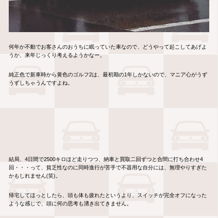
何年か不動でお客さんのおうちに眠っていた車なので、どうやって起こしてあげよ
うか、来年じっくり考えるようかなー。
純正色で新車時から黄色のゴルフ2は、最初期の1年しかないので、マニア心がうず
うずしちゃうんですよね。
結局、4日間で2500キロほど走りつつ、納車と買取二回ずつと合間に打ち合わせ4
回・・・って、貧乏性なのに同時進行が苦手で不器用な自分には、無理やりすぎた
かもしれません(笑)。
帰宅してほっとしたら、頭も体も疲れたというより、スイッチが完全オフになった
ような感じで、頭に何の思考も湧き出てきません。