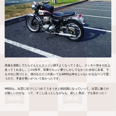
高速を巡航してたらどんどんエンジン調子よくなってくるし、リッター30キロ以上
走ってくれるし。この1年半、街乗りちょい乗りしかしてなかった自分に反省。で
もそれに気づくと、僕のもとにこの先いてもW650は幸せじゃないかもなーって思
うので、手放す勢いがついて良かったです。
W650も、出雲に近づくにつれてうきうきと絶好調になっていって、出雲に嫁ぐの
が嬉しいのかな、って、すこしほっとしながらも、寂しい気分。でも良かった！