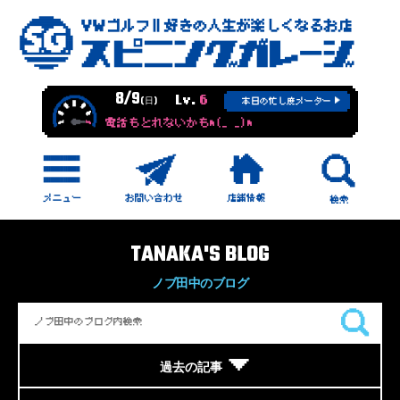
8/9
Lv.
6
(日)
本日の忙し度メーター
電話もとれないかもm(_ _)m
TANAKA'S BLOG
ノブ田中のブログ
過去の記事