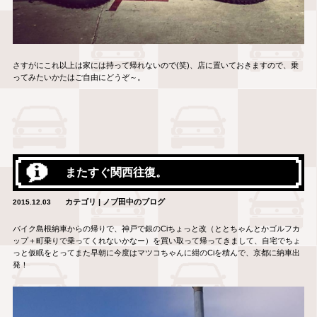
さすがにこれ以上は家には持って帰れないので(笑)、店に置いておきますので、乗
ってみたいかたはご自由にどうぞ～。
またすぐ関西往復。
カテゴリ | ノブ田中のブログ
2015.12.03
バイク島根納車からの帰りで、神戸で銀のCiちょっと改（ととちゃんとかゴルフカ
ップ＋町乗りで乗ってくれないかなー）を買い取って帰ってきまして、自宅でちょ
っと仮眠をとってまた早朝に今度はマツコちゃんに紺のCiを積んで、京都に納車出
発！