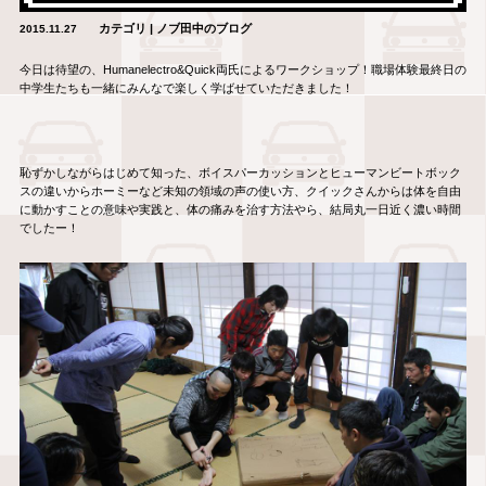
カテゴリ | ノブ田中のブログ
2015.11.27
今日は待望の、Humanelectro&Quick両氏によるワークショップ！職場体験最終日の
中学生たちも一緒にみんなで楽しく学ばせていただきました！
恥ずかしながらはじめて知った、ボイスパーカッションとヒューマンビートボック
スの違いからホーミーなど未知の領域の声の使い方、クイックさんからは体を自由
に動かすことの意味や実践と、体の痛みを治す方法やら、結局丸一日近く濃い時間
でしたー！