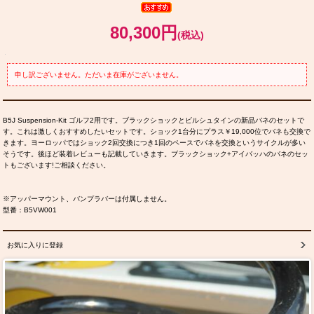
80,300円
(税込)
申し訳ございません。ただいま在庫がございません。
B5J Suspension-Kit ゴルフ2用です。ブラックショックとビルシュタインの新品バネのセットで
す。これは激しくおすすめしたいセットです。ショック1台分にプラス￥19,000位でバネも交換で
きます。ヨーロッパではショック2回交換につき1回のペースでバネを交換というサイクルが多い
そうです。後ほど装着レビューも記載していきます。ブラックショック+アイバッハのバネのセッ
トもございます!ご相談ください。
※アッパーマウント、バンプラバーは付属しません。
型番：B5VW001
お気に入りに登録