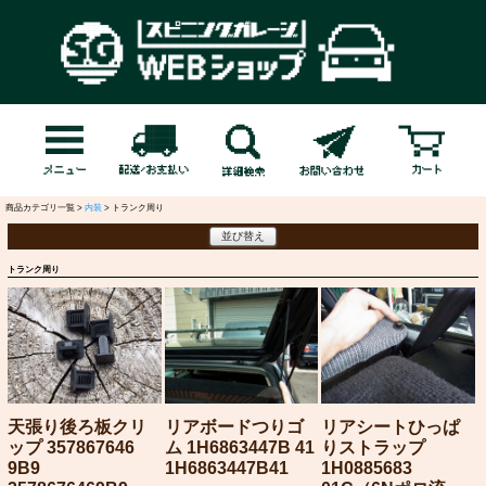
商品カテゴリ一覧 >
内装
> トランク周り
並び替え
トランク周り
天張り後ろ板クリ
リアボードつりゴ
リアシートひっぱ
ップ 357867646
ム 1H6863447B 41
りストラップ
9B9
1H6863447B41
1H0885683