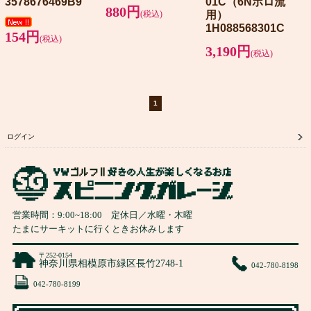
3578676469B9
01C（6Nポロ流
880円
(税込)
用）
1H088568301C
154円
(税込)
3,190円
(税込)
1
ログイン
営業時間：
9:00
~
18:00
定休日／水曜・木曜
たまにサーキットに行くときお休みします
〒252-0154
神奈川県相模原市緑区長竹2748-1
042-780-8198
042-780-8199