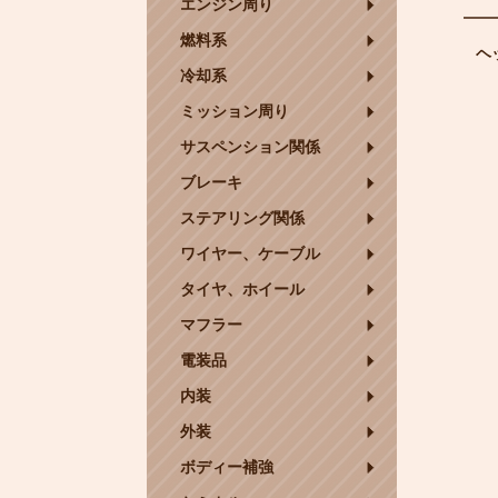
エンジン周り
燃料系
ヘ
冷却系
ミッション周り
サスペンション関係
ブレーキ
ステアリング関係
ワイヤー、ケーブル
タイヤ、ホイール
マフラー
電装品
内装
外装
ボディー補強