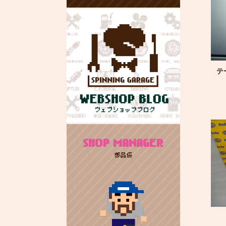
テ
SHOP MANAGER
部品係