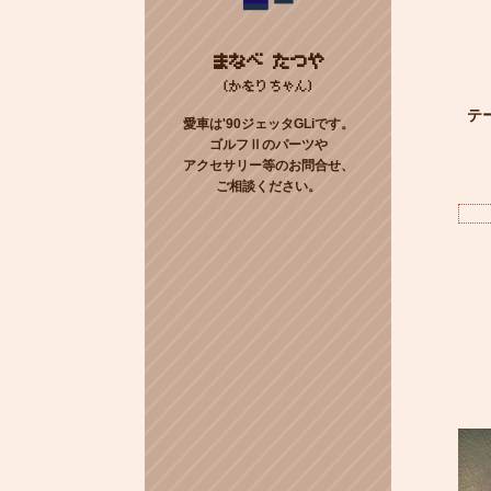
まなべ たつや
(かをりちゃん)
テ
愛車は'90ジェッタGLiです。
ゴルフⅡのパーツや
アクセサリー等のお問合せ、
ご相談ください。