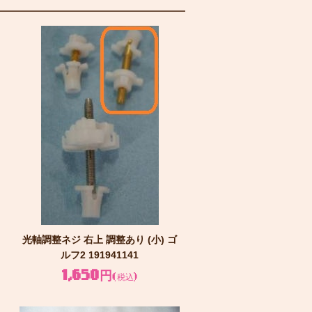
光軸調整ネジ 右上 調整あり (小) ゴ
ルフ2 191941141
1,650円
(税込)