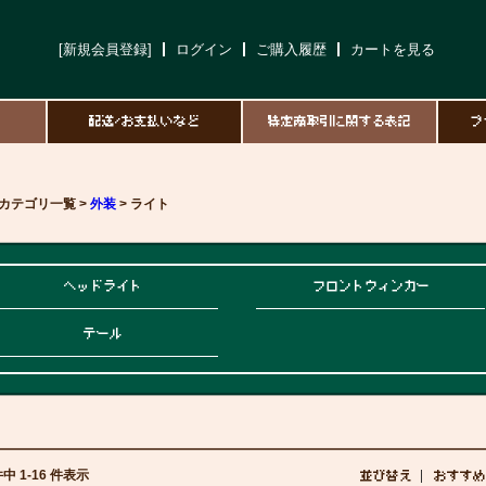
[新規会員登録]
ログイン
ご購入履歴
カートを見る
て
配送/お支払いなど
特定商取引に関する表記
プ
カテゴリ一覧 >
外装
> ライト
ヘッドライト
フロントウィンカー
テール
件中 1-16 件表示
並び替え
おすすめ