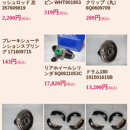
ッシュロッド 左
ピン WHT001953
クリップ（丸）
357609819
6Q0609709
319円
(税込)
2,200円
209円
(税込)
(税込)
ブレーキシューテ
ンションスプリン
グ 171609715
143円
(税込)
リアホイールシリ
ドラム180
ンダ 6Q0611053C
191501615B
17,820円
(税込)
13,200円
(税込)