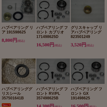
ハブベアリング リ
ハブベアリング フ
グリスキャップ リ
ア 191598625
ロント カブリオ
アハブベアリング
171498625D
823501249
8,800円
(税込)
16,500円
3,520円
(税込)
(税込)
ハブベアリンググ
ハブベアリング フ
ハブベアリング フ
リスシール
ロント RV/PL
ロント GX
357501641B
357498625B
191498625
14,300円
16,500円
(税込)
(税込)