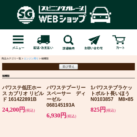
商品カテゴリ一覧 >
エンジン周り
> 補機類
並び替え
補機類
パワステ低圧ホー
パワステプーリー
1パワステブラケッ
ス カブリオ リビル
スペーサー ディ
トボルト長いほう
ド 161422891B
ーゼル
N0103857 M8×85
068145193A
24,200円
825円
(税込)
(税込)
6,930円
(税込)