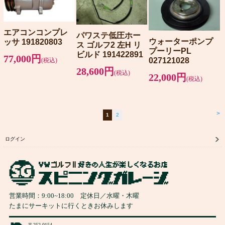
エアコンコンプレ
パワステ低圧ホー
ウォーターポンプ
ッサ 191820803
ス ゴルフ2 左H リ
プーリーPL
ビルド 191422891
77,000円
027121028
(税込)
28,600円
(税込)
22,000円
(税込)
>
1
2
ログイン
営業時間：
9:00
~
18:00
定休日／水曜・木曜
たまにサーキットに行くときお休みします
〒252-0154