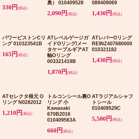
奥） 010409528
089409069
330円
(税込)
2,090円
1,430円
(税込)
(税込)
パワーピストンCリ
ATレベルゲージガ
ATレバーOリング
ング 010323541B
イドOリング/メー
REINZ407680000
タケーブルギアAT
010321182
165円
(税込)
軸Oリング
1,430円
003321419B
(税込)
1,870円
(税込)
ATセレクタ根元 O
トルコンシール裏O
ATラジアルシャフ
リング N0282012
リング 小
トシール
Kawasaki
010409529C
1,210円
(税込)
670B2016
5,500円
010409563A
(税込)
660円
(税込)