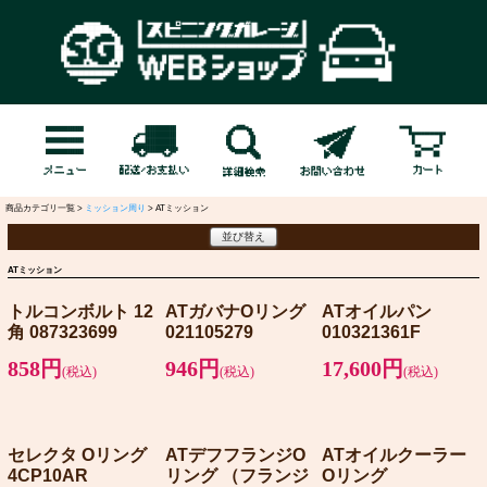
商品カテゴリ一覧 >
ミッション周り
> ATミッション
並び替え
ATミッション
トルコンボルト 12
ATガバナOリング
ATオイルパン
角 087323699
021105279
010321361F
858円
946円
17,600円
(税込)
(税込)
(税込)
セレクタ Oリング
ATデフフランジO
ATオイルクーラー
4CP10AR
リング （フランジ
Oリング