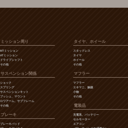
ミッション周り
タイヤ、ホイール
MTミッション
スタッドレス
ATミッション
タイヤ
ドライブシャフト
ホイール
その他
その他
サスペンション関係
マフラー
ショック
マフラー
スプリング
エキマニ、触媒
サスペンションキット
小物
ブッシュ、マウント
その他
ロワアーム、サブフレーム
電装品
その他
ブレーキ
充電系、バッテリー
セルモーター
ブレーキパッド
エアコン