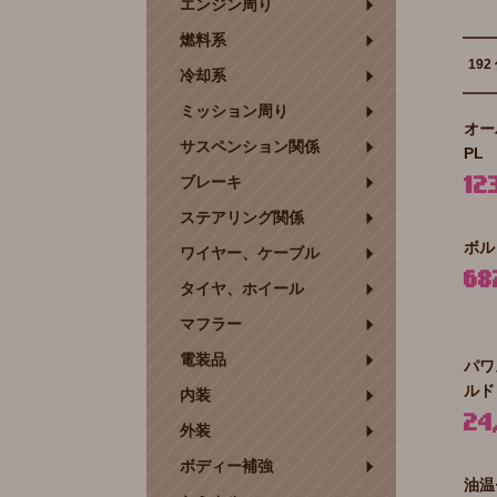
エンジン周り
燃料系
192
冷却系
ミッション周り
オー
サスペンション関係
PL
ブレーキ
12
ステアリング関係
ボル
ワイヤー、ケーブル
68
タイヤ、ホイール
マフラー
電装品
パワ
ルド 
内装
24
外装
ボディー補強
油温セ