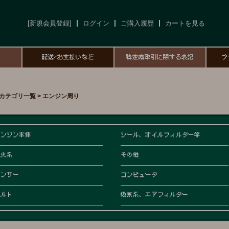
[新規会員登録]
ログイン
ご購入履歴
カートを見る
て
配送/お支払いなど
特定商取引に関する表記
プ
カテゴリ一覧 > エンジン周り
エンジン本体
シール、オイルフィルター等
点火系
その他
センサー
コンピュータ
ベルト
吸気系、エアフィルター