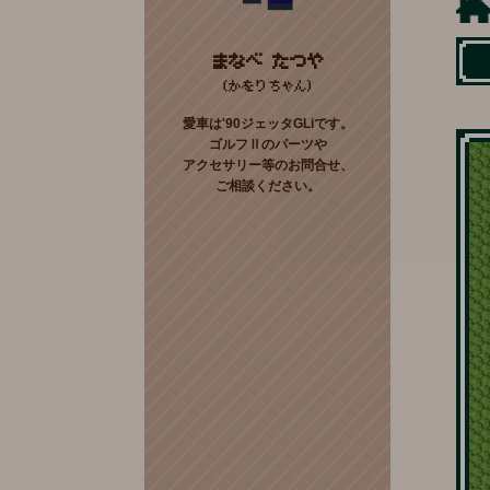
まなべ たつや
(かをりちゃん)
愛車は'90ジェッタGLiです。
ゴルフⅡのパーツや
アクセサリー等のお問合せ、
ご相談ください。