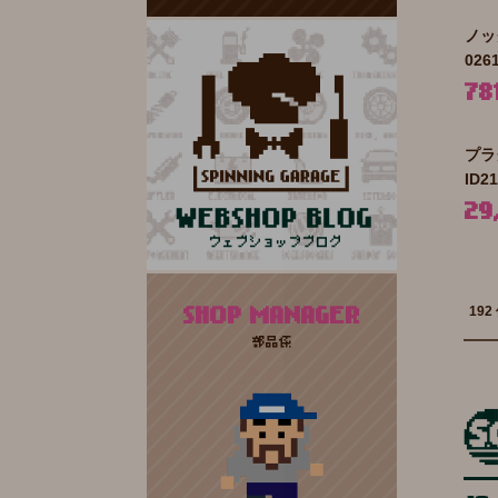
ノッ
026
78
プラ
ID2
29
SHOP MANAGER
192
部品係