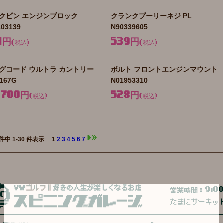
クピン エンジンブロック
クランクプーリーネジ PL
103139
N90339605
1円
539円
(税込)
(税込)
グコード ウルトラ カントリー
ボルト フロントエンジンマウント
1167G
N01953310
,700円
528円
(税込)
(税込)
 件中 1-30 件表示
1
2
3
4
5
6
7
9:0
営業時間：
たまにサーキッ