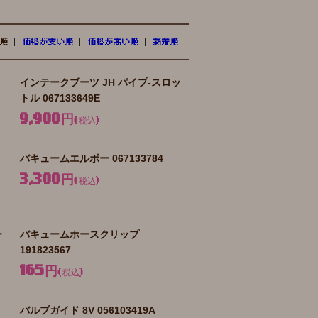
順
価格が安い順
価格が高い順
新着順
インテークブーツ JH パイプ-スロッ
トル 067133649E
9,900円
(税込)
バキュームエルボー 067133784
3,300円
(税込)
ー
バキュームホースクリップ
191823567
165円
(税込)
バルブガイド 8V 056103419A