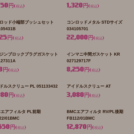
750円
1,320円
(税込)
(税込)
ロッド小端部ブッシュセット
コンロッドメタル STDサイズ
105431B
034105701
125円
22,000円
(税込)
(税込)
ジンブロックプラグガスケット
インマニ中間ガスケット KR
127311A
027129717F
8円
8,250円
(税込)
(税込)
ドルスクリュー PL 051133432
アイドルスクリュー AT
080円
3,080円
(税込)
(税込)
Cエアフィルタ PL前期
BMCエアフィルタ RV/PL後期
22/01BMC
FB112/01BMC
,550円
12,870円
(税込)
(税込)