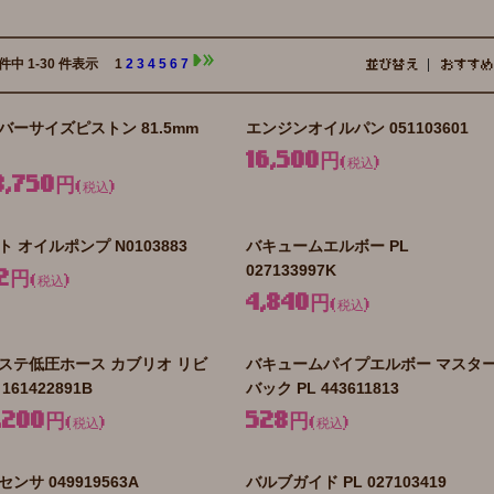
 件中 1-30 件表示
1
2
3
4
5
6
7
並び替え
おすすめ
バーサイズピストン 81.5mm
エンジンオイルパン 051103601
16,500円
(税込)
3,750円
(税込)
ト オイルポンプ N0103883
バキュームエルボー PL
027133997K
2円
(税込)
4,840円
(税込)
ステ低圧ホース カブリオ リビ
バキュームパイプエルボー マスタ
161422891B
バック PL 443611813
,200円
528円
(税込)
(税込)
ンサ 049919563A
バルブガイド PL 027103419