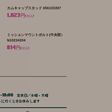
カムキャップスタッド 056103397
1,023円
(税込)
ミッションマウントボルト(中央部）
N10234204
814円
(税込)
0
18:00
~
定休日／水曜・木曜
トに行くときお休みします