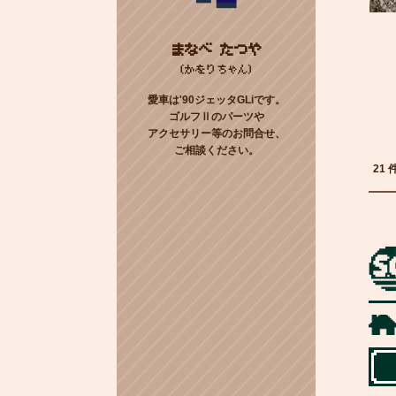
まなべ たつや
(かをりちゃん)
愛車は'90ジェッタGLiです。
ゴルフⅡのパーツや
アクセサリー等のお問合せ、
ご相談ください。
21 