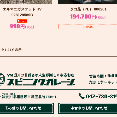
エキマニガスケット RV
タコ足（PL） 886201
028129589B
194,700円
(税込)
990円
(税込)
在庫切れ
件中 1-21 件表示
9:0
営業時間：
たまにサーキッ
〒252-0154
042-780-81
神奈川県相模原市緑区長竹2748-1
その他のお問い合わせ
中古車のお問い合わせ