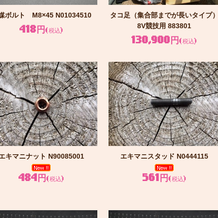
媒ボルト M8×45 N01034510
タコ足（集合部までが長いタイプ
8V競技用 883801
418円
(税込)
130,900円
(税込)
エキマニナット N90085001
エキマニスタッド N0444115
484円
561円
(税込)
(税込)