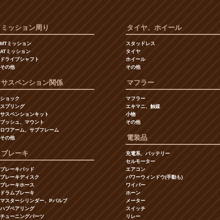
ミッション周り
タイヤ、ホイール
MTミッション
スタッドレス
ATミッション
タイヤ
ドライブシャフト
ホイール
その他
その他
サスペンション関係
マフラー
ショック
マフラー
スプリング
エキマニ、触媒
サスペンションキット
小物
ブッシュ、マウント
その他
ロワアーム、サブフレーム
電装品
その他
ブレーキ
充電系、バッテリー
セルモーター
ブレーキパッド
エアコン
ブレーキディスク
パワーウィンドウ(手動も)
ブレーキホース
ワイパー
ドラムブレーキ
ホーン
マスターシリンダー、Pバルブ
メーター
ハブベアリング
スイッチ
チューニングパーツ
リレー