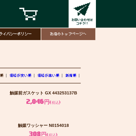
ライバシーポリシー
お店のトップページへ
順
価格が安い順
価格が高い順
新着順
触媒前ガスケット GX 443253137B
2,046円
(税込)
触媒ワッシャー N0154018
308円
(税込)