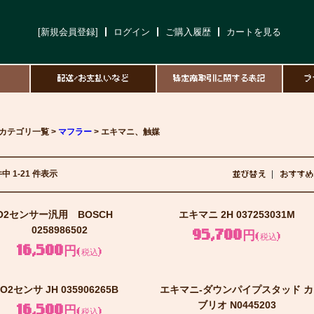
[新規会員登録]
ログイン
ご購入履歴
カートを見る
て
配送/お支払いなど
特定商取引に関する表記
プ
カテゴリ一覧 >
マフラー
> エキマニ、触媒
件中 1-21 件表示
並び替え
おすすめ
O2センサー汎用 BOSCH
エキマニ 2H 037253031M
0258986502
95,700円
(税込)
16,500円
(税込)
O2センサ JH 035906265B
エキマニ-ダウンパイプスタッド カ
ブリオ N0445203
16,500円
(税込)