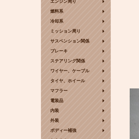
エンジン周り
燃料系
冷却系
ミッション周り
サスペンション関係
ブレーキ
ステアリング関係
ワイヤー、ケーブル
タイヤ、ホイール
マフラー
電装品
内装
外装
ボディー補強