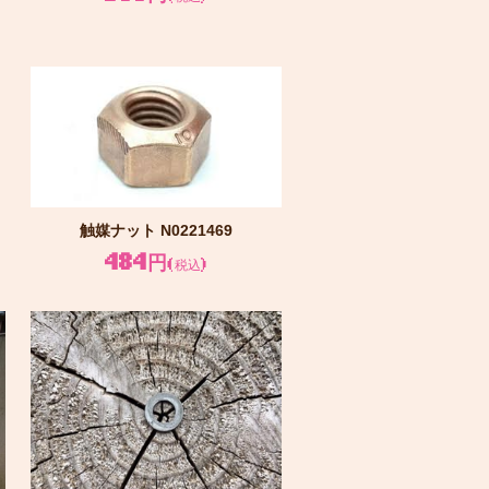
触媒ナット N0221469
484円
(税込)