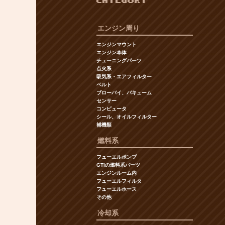
CATEGORY
エンジン周り
エンジンマウント
エンジン本体
チューニングパーツ
点火系
吸気系・エアフィルター
ベルト
ブローバイ、バキューム
センサー
コンピュータ
シール、オイルフィルター
補機類
燃料系
フューエルポンプ
GTIの燃料系パーツ
エンジンルーム内
フューエルフィルタ
フューエルホース
その他
冷却系