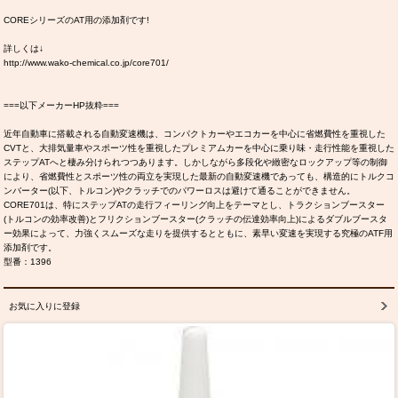
COREシリーズのAT用の添加剤です!
詳しくは↓
http://www.wako-chemical.co.jp/core701/
===以下メーカーHP抜粋===
近年自動車に搭載される自動変速機は、コンパクトカーやエコカーを中心に省燃費性を重視した
CVTと、大排気量車やスポーツ性を重視したプレミアムカーを中心に乗り味・走行性能を重視した
ステップATへと棲み分けられつつあります。しかしながら多段化や緻密なロックアップ等の制御
により、省燃費性とスポーツ性の両立を実現した最新の自動変速機であっても、構造的にトルクコ
ンバーター(以下、トルコン)やクラッチでのパワーロスは避けて通ることができません。
CORE701は、特にステップATの走行フィーリング向上をテーマとし、トラクションブースター
(トルコンの効率改善)とフリクションブースター(クラッチの伝達効率向上)によるダブルブースタ
ー効果によって、力強くスムーズな走りを提供するとともに、素早い変速を実現する究極のATF用
添加剤です。
型番：1396
お気に入りに登録