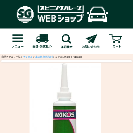
商品カテゴリ一覧 >
ケミカル
>
車の健康!添加剤
> コア701 Wako's 701Wako