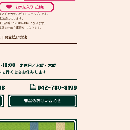
リアドアガラスガイドシール 右 です。
純正品になります。
純正品番：193839434 になります。
廃盤または在庫限り になります。
て
|
お支払い方法
0
18:00
~
定休日／水曜・木曜
トに行くときお休みします
98
042-780-8199
部品のお問い合わせ