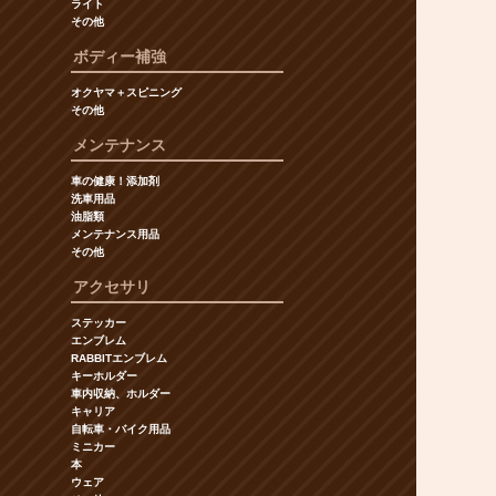
ライト
その他
ボディー補強
オクヤマ＋スピニング
その他
メンテナンス
車の健康！添加剤
洗車用品
油脂類
メンテナンス用品
その他
アクセサリ
ステッカー
エンブレム
RABBITエンブレム
キーホルダー
車内収納、ホルダー
キャリア
自転車・バイク用品
ミニカー
本
ウェア