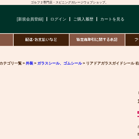
ゴルフ２専門店・スピニングガレージウェブショップ。
[新規会員登録]
ログイン
ご購入履歴
カートを見る
て
配送/お支払いなど
特定商取引に関する表記
プ
カテゴリ一覧 >
外装
>
ガラスシール、ゴムシール
> リアドアガラスガイドシール 右 1