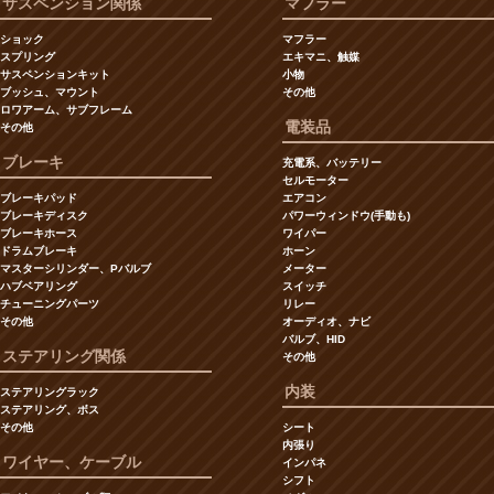
サスペンション関係
マフラー
ショック
マフラー
スプリング
エキマニ、触媒
サスペンションキット
小物
ブッシュ、マウント
その他
ロワアーム、サブフレーム
電装品
その他
ブレーキ
充電系、バッテリー
セルモーター
ブレーキパッド
エアコン
ブレーキディスク
パワーウィンドウ(手動も)
ブレーキホース
ワイパー
ドラムブレーキ
ホーン
マスターシリンダー、Pバルブ
メーター
ハブベアリング
スイッチ
チューニングパーツ
リレー
その他
オーディオ、ナビ
バルブ、HID
ステアリング関係
その他
内装
ステアリングラック
ステアリング、ボス
その他
シート
内張り
ワイヤー、ケーブル
インパネ
シフト