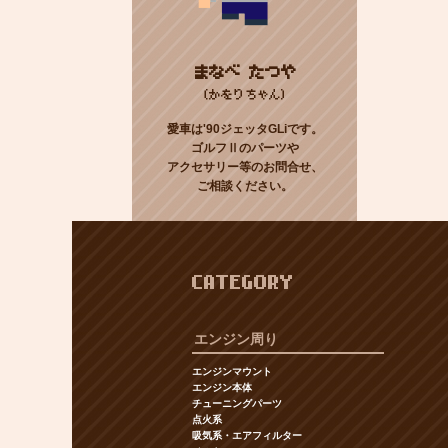
まなべ たつや
(かをりちゃん)
愛車は'90ジェッタGLiです。
ゴルフⅡのパーツや
アクセサリー等のお問合せ、
ご相談ください。
CATEGORY
エンジン周り
エンジンマウント
エンジン本体
チューニングパーツ
点火系
吸気系・エアフィルター