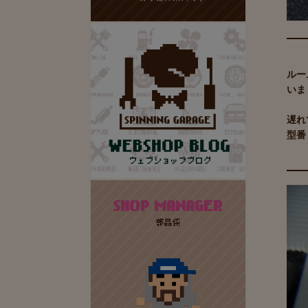
ルー
いま
遅れ
型番：
SHOP MANAGER
部品係