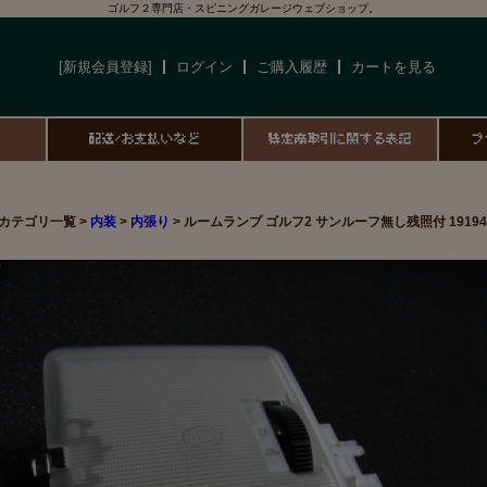
ゴルフ２専門店・スピニングガレージウェブショップ。
[新規会員登録]
ログイン
ご購入履歴
カートを見る
て
配送/お支払いなど
特定商取引に関する表記
プ
カテゴリ一覧 >
内装
>
内張り
> ルームランプ ゴルフ2 サンルーフ無し残照付 191947