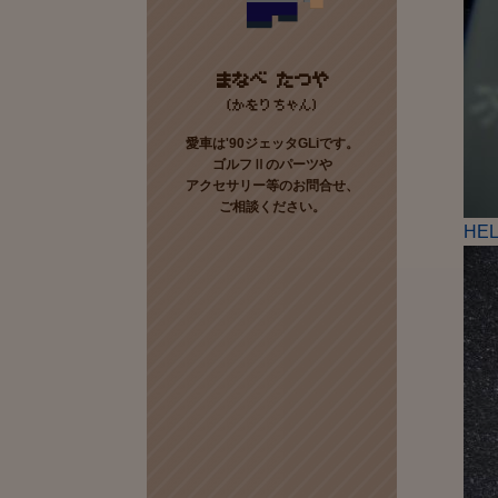
まなべ たつや
(かをりちゃん)
愛車は'90ジェッタGLiです。
ゴルフⅡのパーツや
アクセサリー等のお問合せ、
ご相談ください。
HE