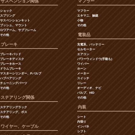
サスペンション関係
マフラー
ショック
マフラー
スプリング
エキマニ、触媒
サスペンションキット
小物
ブッシュ、マウント
その他
ロワアーム、サブフレーム
電装品
その他
ブレーキ
充電系、バッテリー
セルモーター
ブレーキパッド
エアコン
ブレーキディスク
パワーウィンドウ(手動も)
ブレーキホース
ワイパー
ドラムブレーキ
ホーン
マスターシリンダー、Pバルブ
メーター
ハブベアリング
スイッチ
チューニングパーツ
リレー
その他
オーディオ、ナビ
バルブ、HID
ステアリング関係
その他
内装
ステアリングラック
ステアリング、ボス
その他
シート
内張り
ワイヤー、ケーブル
インパネ
シフト