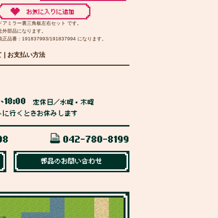
ドアミラー裏三角板左右セット です。
社外部品になります。
純正品番：191837993/191837994 になります。
て
|
お支払い方法
0
18:00
~
定休日／水曜・木曜
トに行くときお休みします
98
042-780-8199
部品のお問い合わせ