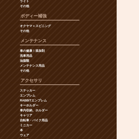
ライト
その他
ボディー補強
オクヤマ＋スピニング
その他
メンテナンス
車の健康！添加剤
洗車用品
油脂類
メンテナンス用品
その他
アクセサリ
ステッカー
エンブレム
RABBITエンブレム
キーホルダー
車内収納、ホルダー
キャリア
自転車・バイク用品
ミニカー
本
ウェア