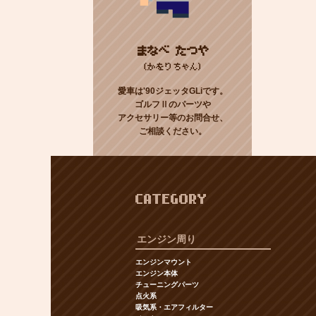
まなべ たつや
(かをりちゃん)
愛車は'90ジェッタGLiです。
ゴルフⅡのパーツや
アクセサリー等のお問合せ、
ご相談ください。
CATEGORY
エンジン周り
エンジンマウント
エンジン本体
チューニングパーツ
点火系
吸気系・エアフィルター