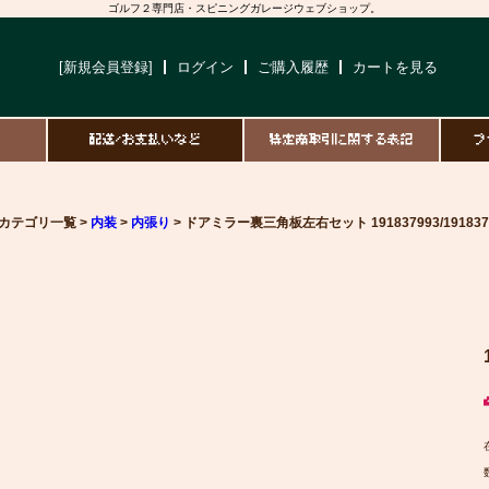
ゴルフ２専門店・スピニングガレージウェブショップ。
[新規会員登録]
ログイン
ご購入履歴
カートを見る
て
配送/お支払いなど
特定商取引に関する表記
プ
カテゴリ一覧 >
内装
>
内張り
> ドアミラー裏三角板左右セット 191837993/191837