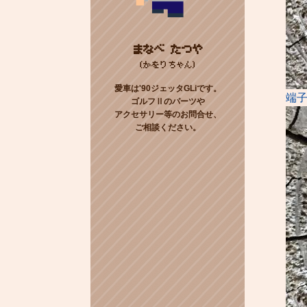
まなべ たつや
(かをりちゃん)
愛車は'90ジェッタGLiです。
端
ゴルフⅡのパーツや
アクセサリー等のお問合せ、
ご相談ください。