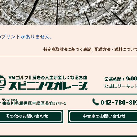
側
のプリントがありません。
特定商取引法に基づく表記
|
配送方法・送料につい
9:0
営業時間：
たまにサーキッ
〒252-0154
042-780-81
神奈川県相模原市緑区長竹2748-1
その他のお問い合わせ
中古車のお問い合わせ