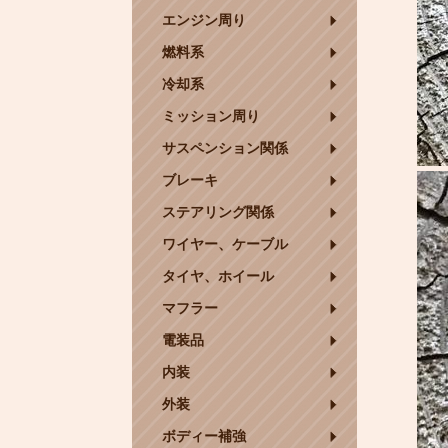
エンジン周り
燃料系
冷却系
ミッション周り
サスペンション関係
ブレーキ
ステアリング関係
ワイヤー、ケーブル
タイヤ、ホイール
マフラー
電装品
内装
外装
ボディー補強