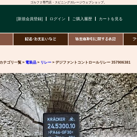
ゴルフ２専門店・スピニングガレージウェブショップ。
[新規会員登録]
ログイン
ご購入履歴
カートを見る
て
配送/お支払いなど
特定商取引に関する表記
プ
カテゴリ一覧 >
電装品
>
リレー
> デジファントコントロールリレー 357906381