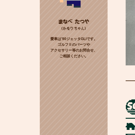
まなべ たつや
(かをりちゃん)
愛車は'90ジェッタGLiです。
ゴルフⅡのパーツや
アクセサリー等のお問合せ、
ご相談ください。