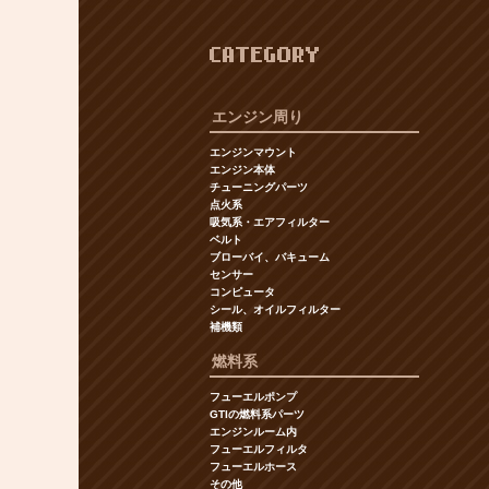
CATEGORY
エンジン周り
エンジンマウント
エンジン本体
チューニングパーツ
点火系
吸気系・エアフィルター
ベルト
ブローバイ、バキューム
センサー
コンピュータ
シール、オイルフィルター
補機類
燃料系
フューエルポンプ
GTIの燃料系パーツ
エンジンルーム内
フューエルフィルタ
フューエルホース
その他