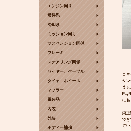
エンジン周り
燃料系
冷却系
ミッション周り
サスペンション関係
ブレーキ
ステアリング関係
ワイヤー、ケーブル
コネ
タイヤ、ホイール
タン
ませ
マフラー
PL
電装品
にも
内装
純正
外装
でき
てい
ボディー補強