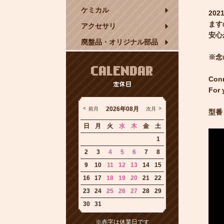
ケミカル
20
ます
アクセサリ
安心
廃盤品・オリジナル部品
※念
CALENDAR
Conn
定休日
For 
2026年08月
前月
次月
型番：
日
月
火
水
木
金
土
1
2
3
4
5
6
7
8
9
10
11
12
13
14
15
16
17
18
19
20
21
22
23
24
25
26
27
28
29
30
31
※赤字は休業日です