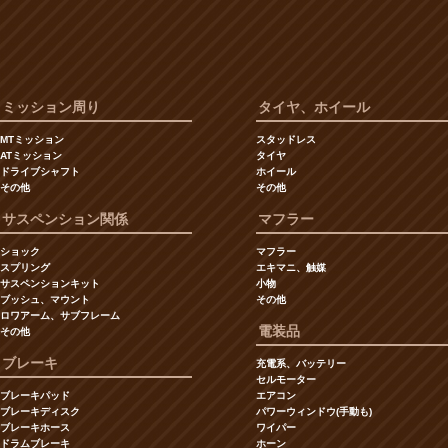
ミッション周り
タイヤ、ホイール
MTミッション
スタッドレス
ATミッション
タイヤ
ドライブシャフト
ホイール
その他
その他
サスペンション関係
マフラー
ショック
マフラー
スプリング
エキマニ、触媒
サスペンションキット
小物
ブッシュ、マウント
その他
ロワアーム、サブフレーム
電装品
その他
ブレーキ
充電系、バッテリー
セルモーター
ブレーキパッド
エアコン
ブレーキディスク
パワーウィンドウ(手動も)
ブレーキホース
ワイパー
ドラムブレーキ
ホーン