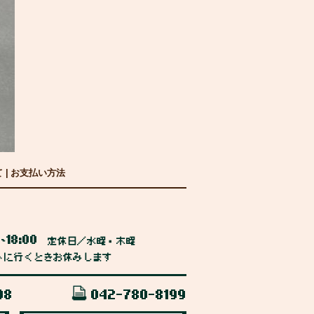
て
|
お支払い方法
0
18:00
~
定休日／水曜・木曜
トに行くときお休みします
98
042-780-8199