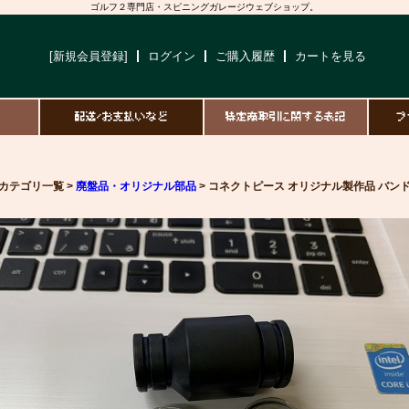
ゴルフ２専門店・スピニングガレージウェブショップ。
[新規会員登録]
ログイン
ご購入履歴
カートを見る
て
配送/お支払いなど
特定商取引に関する表記
プ
カテゴリ一覧 >
廃盤品・オリジナル部品
> コネクトピース オリジナル製作品 バンド込価