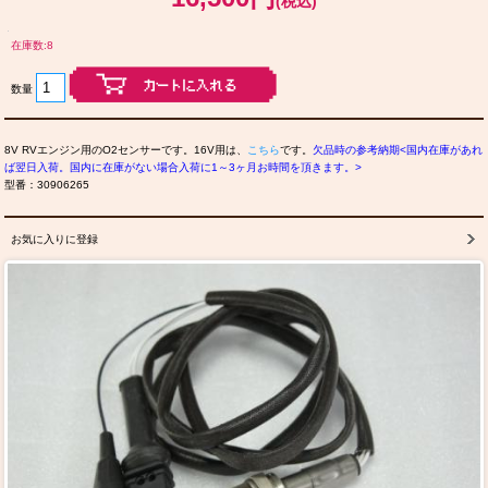
(税込)
在庫数:8
数量
8V RVエンジン用のO2センサーです。16V用は、
こちら
です。
欠品時の参考納期<国内在庫があれ
ば翌日入荷。国内に在庫がない場合入荷に1～3ヶ月お時間を頂きます。>
型番：30906265
お気に入りに登録