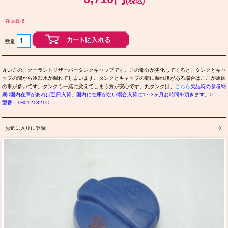
(税込)
在庫数:6
数量
丸い方の、クーラントリザーバータンクキャップです。この部分が劣化してくると、タンクとキャ
ップの間から冷却水が漏れてしまいます。タンクとキャップの間に漏れ後がある場合はここが原因
の事が多いです。タンクも一緒に変えてしまう方が安心です。丸タンクは、
こちら
欠品時の参考納
期<国内在庫があれば翌日入荷。国内に在庫がない場合入荷に1～3ヶ月お時間を頂きます。>
型番：1H0121321C
お気に入りに登録