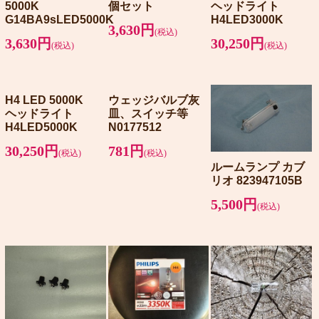
5000K
個セット
ヘッドライト
G14BA9sLED5000K
H4LED3000K
3,630円
(税込)
3,630円
30,250円
(税込)
(税込)
H4 LED 5000K
ウェッジバルブ灰
ヘッドライト
皿、スイッチ等
H4LED5000K
N0177512
30,250円
781円
(税込)
(税込)
ルームランプ カブ
リオ 823947105B
5,500円
(税込)