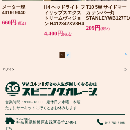
メーター球
H4 ヘッドライト フ
T10 5W サイドマー
431919040
ィリップスエクス
カ ナンバー灯
トリームヴィジョ
STANLEYWB127T1
660円
(税込)
ン H412342XV3H4
209円
(税込)
4,400円
(税込)
>
1
2
ログイン
営業時間：
9:00
~
18:00
定休日／水曜・木曜
たまにサーキットに行くときお休みします
〒252-0154
神奈川県相模原市緑区長竹2748-1
042-780-8198