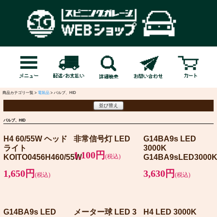
商品カテゴリ一覧 >
電装品
> バルブ、HID
並び替え
バルブ、HID
H4 60/55W ヘッド
非常信号灯 LED
G14BA9s LED
ライト
3000K
1,100円
KOITO0456H460/55W
(税込)
G14BA9sLED3000
1,650円
3,630円
(税込)
(税込)
G14BA9s LED
メーター球 LED 3
H4 LED 3000K