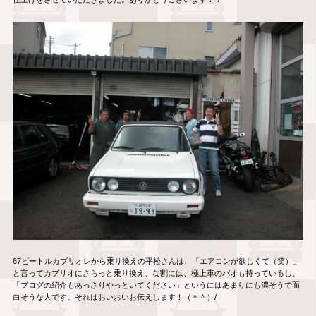
67ビートルカブリオレから乗り換えの平松さんは、「エアコンが欲しくて（笑）」
と言ってカブリオにさらっと乗り換え、な割には、極上車のパオも持っているし、
「ブログの紹介もあっさりやっといてください」というにはあまりにも濃そうで面
白そうな人です。それはおいおいお伝えします！（＾＾）/