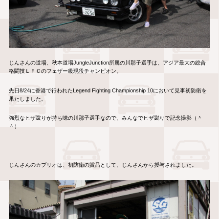
じんさんの道場、秋本道場JungleJunction所属の川那子選手は、アジア最大の総合
格闘技ＬＦＣのフェザー級現役チャンピオン。
先日8/24に香港で行われたLegend Fighting Championship 10において見事初防衛を
果たしました。
強烈なヒザ蹴りが持ち味の川那子選手なので、みんなでヒザ蹴りで記念撮影（＾
＾）
じんさんのカブリオは、初防衛の賞品として、じんさんから授与されました。