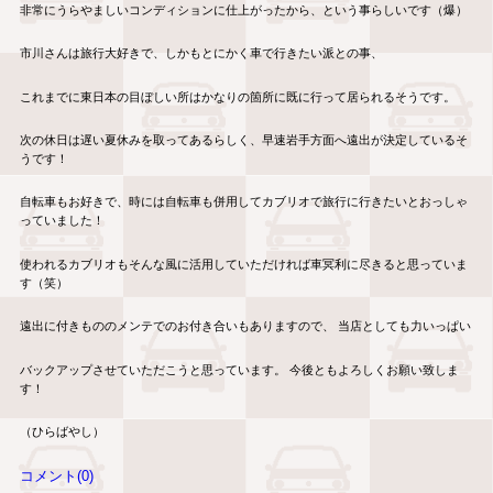
非常にうらやましいコンディションに仕上がったから、という事らしいです（爆）
市川さんは旅行大好きで、しかもとにかく車で行きたい派との事、
これまでに東日本の目ぼしい所はかなりの箇所に既に行って居られるそうです。
次の休日は遅い夏休みを取ってあるらしく、早速岩手方面へ遠出が決定しているそ
うです！
自転車もお好きで、時には自転車も併用してカブリオで旅行に行きたいとおっしゃ
っていました！
使われるカブリオもそんな風に活用していただければ車冥利に尽きると思っていま
す（笑）
遠出に付きもののメンテでのお付き合いもありますので、 当店としても力いっぱい
バックアップさせていただこうと思っています。 今後ともよろしくお願い致しま
す！
（ひらばやし）
コメント(0)