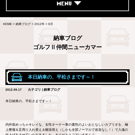
MENU
HOME
>
納車ブログ
>
2012年
>
9月
納車ブログ
ゴルフⅡ仲間ニューカマー
本日納車の、平松さまです～！
カテゴリ | 納車ブログ
2012.09.17
本日納車の、平松さまです～！
内外装めっちゃキレイな、女性オーナー車の素性のよいおとなしいカブリオを、極
上整備＆足周り入れ替え＆幌張替え（しかも全部ノーマルで改造なし！）で入魂の
仕上げをさせていただきました。ありがとうございます！！