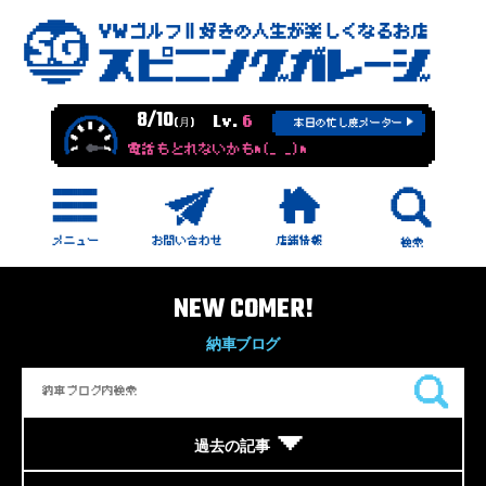
8/10
Lv.
6
(月)
本日の忙し度メーター
電話もとれないかもm(_ _)m
NEW COMER!
納車ブログ
過去の記事