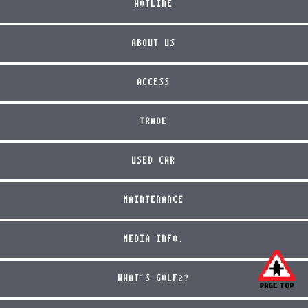
HOTLINE
ABOUT US
ACCESS
TRADE
USED CAR
MAINTENANCE
MEDIA INFO.
WHAT'S GOLF2?