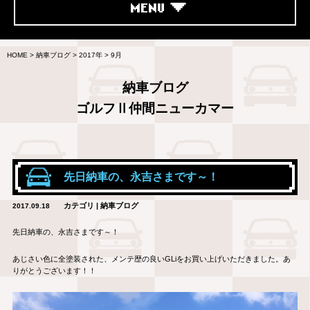
MENU
HOME
>
納車ブログ
>
2017年
>
9月
納車ブログ
ゴルフⅡ仲間ニューカマー
先日納車の、永吉さまです～！
カテゴリ | 納車ブログ
2017.09.18
先日納車の、永吉さまです～！
あじさい色に全塗装された、メンテ歴の良いGLiをお買い上げいただきました。あ
りがとうございます！！