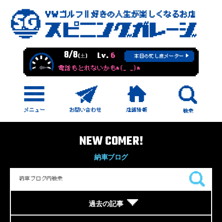
8/8
Lv.
6
(土)
本日の忙し度メーター
電話もとれないかもm(_ _)m
NEW COMER!
納車ブログ
過去の記事