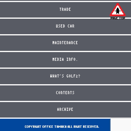
TRADE
USED CAR
MAINTENANCE
MEDIA INFO.
WHAT'S GOLF2?
CONTENTS
ARCHIVE
COPYRIGHT OFFICE TANAKA ALL RIGHT RESERVED.