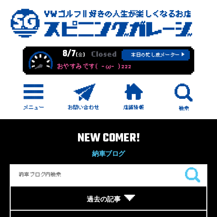
8/7
Closed
(金)
本日の忙し度メーター
おやすみです( -ω- )zzz
NEW COMER!
納車ブログ
過去の記事