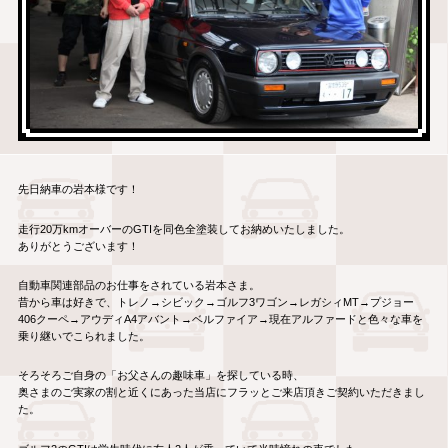
先日納車の岩本様です！
走行20万kmオーバーのGTIを同色全塗装してお納めいたしました。
ありがとうございます！
自動車関連部品のお仕事をされている岩本さま。
昔から車は好きで、トレノ→シビック→ゴルフ3ワゴン→レガシィMT→プジョー
406クーペ→アウディA4アバント→ベルファイア→現在アルファードと色々な車を
乗り継いでこられました。
そろそろご自身の「お父さんの趣味車」を探している時、
奥さまのご実家の割と近くにあった当店にフラッとご来店頂きご契約いただきまし
た。