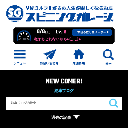
8/8
Lv.
6
(土)
本日の忙し度メーター
電話もとれないかもm(_ _)m
NEW COMER!
納車ブログ
過去の記事