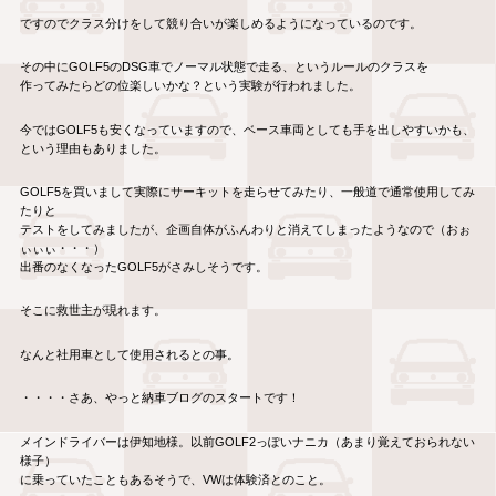
ですのでクラス分けをして競り合いが楽しめるようになっているのです。
その中にGOLF5のDSG車でノーマル状態で走る、というルールのクラスを
作ってみたらどの位楽しいかな？という実験が行われました。
今ではGOLF5も安くなっていますので、ベース車両としても手を出しやすいかも、
という理由もありました。
GOLF5を買いまして実際にサーキットを走らせてみたり、一般道で通常使用してみ
たりと
テストをしてみましたが、企画自体がふんわりと消えてしまったようなので（おぉ
ぃぃぃ・・・）
出番のなくなったGOLF5がさみしそうです。
そこに救世主が現れます。
なんと社用車として使用されるとの事。
・・・・さあ、やっと納車ブログのスタートです！
メインドライバーは伊知地様。以前GOLF2っぽいナニカ（あまり覚えておられない
様子）
に乗っていたこともあるそうで、VWは体験済とのこと。