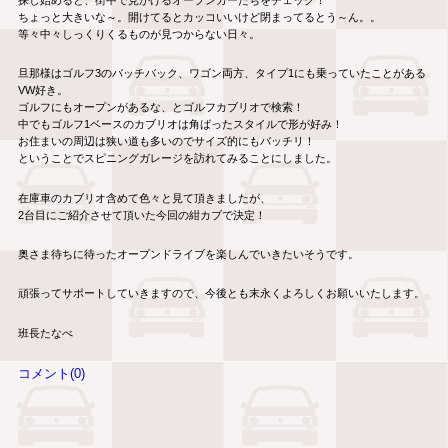
ちょっと大きいな～。開けてるとカッコいいけど閉まってるとう～ん。。
等々中々しっくりくるものが見つからない日々。
旦那様はゴルフ3のバッチバック、ワゴン両方、タイプ1にも乗っていたことがある
VW好き。
ゴルフにもオープンがあるな、とゴルフカブリオで検索！
中でもゴルフ1ベースのカブリオは角ばったスタイルで形が好み！
お住まいの周辺は狭い道も多いのでサイズ的にもバッチリ！
ということでスピニングガレージを訪れてみることにしました。
在庫車のカブリオ含めて色々と見て頂きましたが、
2台目にご紹介させて頂いた今回の紺カブで決定！
奥さま待ちに待ったオープンドライブを楽しんでいきたいそうです。
頑張ってサポートしていきますので、今後とも末永くよろしくお願いいたします。
班長たなべ
コメント(0)