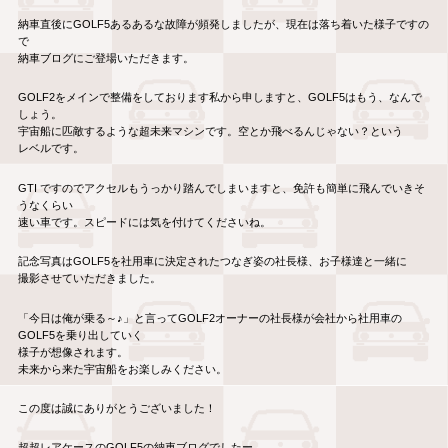
納車直後にGOLF5あるあるな故障が頻発しましたが、現在は落ち着いた様子ですの
で
納車ブログにご登場いただきます。
GOLF2をメインで整備をしております私から申しますと、GOLF5はもう、なんで
しょう。
宇宙船に匹敵するような超未来マシンです。空とか飛べるんじゃない？という
レベルです。
GTI ですのでアクセルもうっかり踏んでしまいますと、免許も簡単に飛んでいきそ
うなくらい
速い車です。スピードには気を付けてくださいね。
記念写真はGOLF5を社用車に決定されたつなぎ姿の社長様、お子様達と一緒に
撮影させていただきました。
「今日は俺が乗る～♪」と言ってGOLF2オーナーの社長様が会社から社用車の
GOLF5を乗り出していく
様子が想像されます。
未来から来た宇宙船をお楽しみください。
この度は誠にありがとうございました！
超超レアケースのGOLF5の納車ブログでしたー。