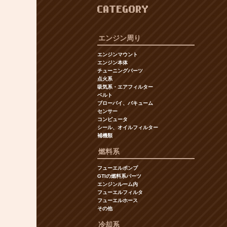
CATEGORY
エンジン周り
エンジンマウント
エンジン本体
チューニングパーツ
点火系
吸気系・エアフィルター
ベルト
ブローバイ、バキューム
センサー
コンピュータ
シール、オイルフィルター
補機類
燃料系
フューエルポンプ
GTIの燃料系パーツ
エンジンルーム内
フューエルフィルタ
フューエルホース
その他
冷却系