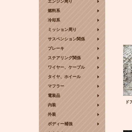
エンジン周り
燃料系
冷却系
ミッション周り
サスペンション関係
ブレーキ
ステアリング関係
ワイヤー、ケーブル
タイヤ、ホイール
マフラー
電装品
ドア
内装
外装
ボディー補強