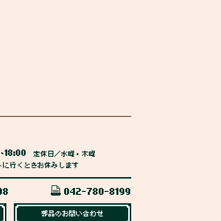
0
18:00
~
定休日／水曜・木曜
トに行くときお休みします
98
042-780-8199
部品のお問い合わせ