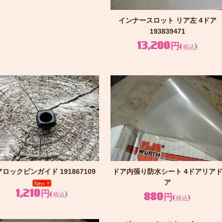
インナースロット リア左 4ドア
193839471
13,200円
(税込)
ロックピンガイド 191867109
ドア内張り防水シート 4ドアリア
ア
1,210円
(税込)
880円
(税込)