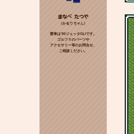
まなべ たつや
(かをりちゃん)
愛車は'90ジェッタGLiです。
ゴルフⅡのパーツや
アクセサリー等のお問合せ、
ご相談ください。