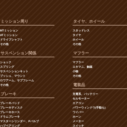
ミッション周り
タイヤ、ホイール
MTミッション
スタッドレス
ATミッション
タイヤ
ドライブシャフト
ホイール
その他
その他
サスペンション関係
マフラー
ショック
マフラー
スプリング
エキマニ、触媒
サスペンションキット
小物
ブッシュ、マウント
その他
ロワアーム、サブフレーム
電装品
その他
ブレーキ
充電系、バッテリー
セルモーター
ブレーキパッド
エアコン
ブレーキディスク
パワーウィンドウ(手動も)
ブレーキホース
ワイパー
ドラムブレーキ
ホーン
マスターシリンダー、Pバルブ
メーター
ハブベアリング
スイッチ