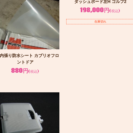
ダッシュボード左H ゴルフ2
198,000円
(税込)
在庫切れ
内張り防水シート カブリオフロ
ントドア
880円
(税込)