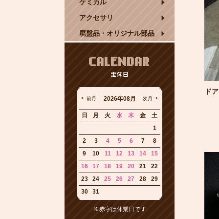
ケミカル
アクセサリ
廃盤品・オリジナル部品
CALENDAR
定休日
ドア
2026年08月
前月
次月
日
月
火
水
木
金
土
1
2
3
4
5
6
7
8
9
10
11
12
13
14
15
16
17
18
19
20
21
22
23
24
25
26
27
28
29
30
31
※赤字は休業日です