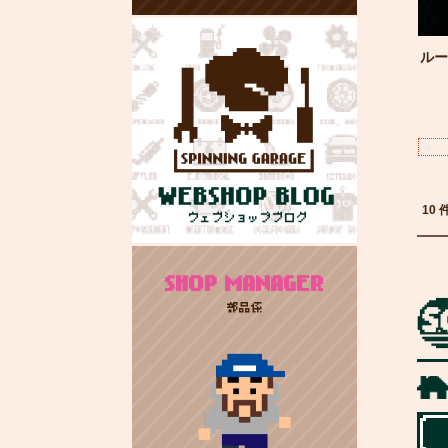
ルー
10 
SHOP MANAGER
部品係