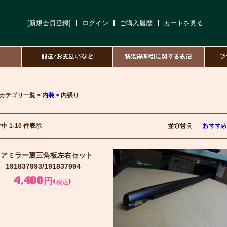
[新規会員登録]
ログイン
ご購入履歴
カートを見る
て
配送/お支払いなど
特定商取引に関する表記
プ
カテゴリ一覧 >
内装
> 内張り
件中 1-10 件表示
並び替え
おすすめ
ドアミラー裏三角板左右セット
191837993/191837994
4,400円
(税込)