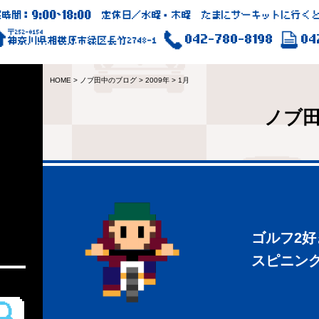
9:00
18:00
業時間：
~
定休日／水曜・木曜 たまにサーキットに行くと
〒252-0154
042-780-8198
04
神奈川県相模原市緑区長竹2748-1
HOME
>
ノブ田中のブログ
>
2009年
>
1月
ノブ
ゴルフ2
スピニン