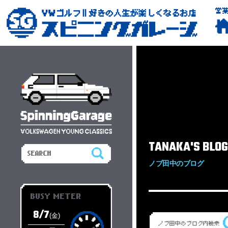
営
TANAKA'S BLOG
ノブ田中のブログ
BUSY METER
8/7
(金)