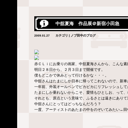
中舘夏海 作品展＠新宿小田急
カテゴリ | ノブ田中のブログ
2009.01.27
赤ＣＬｉにお乗りの画家、中舘夏海さんから、こんな素
明日２８日から、２月３日まで開催です。
僕もどこかで休みとって行けるかな・・・。
中舘さんはたまにしか日本に帰ってこれないので、新車
一年前、外装オールペンでピカピカにリフレッシュして
たまにしか乗れないからこそ、愛情もひとしお、って、
それとも、原点という意味で、ふるさとは遠きにありて
中舘さんにとってはどっちなんだろう？
一度、アーティストのあたまの中をのぞいてみたい←田