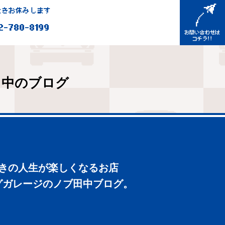
きお休みします
2-780-8199
田中のブログ
好きの人生が楽しくなるお店
グガレージのノブ田中ブログ。