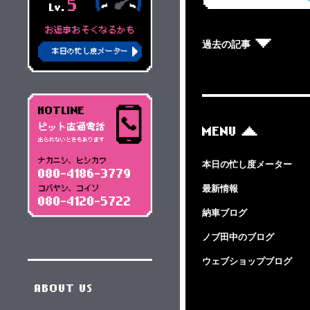
5
Lv.
お返事おそくなるかも
過去の記事
本日の忙し度メーター
HOTLINE
ピット直通電話
MENU
出られないときもあります
ナカニシ、ヒシカワ
本日の忙し度メーター
080-4186-3779
最新情報
コバヤシ、コイソ
080-4120-5722
納車ブログ
ノブ田中のブログ
ウェブショップブログ
ABOUT US