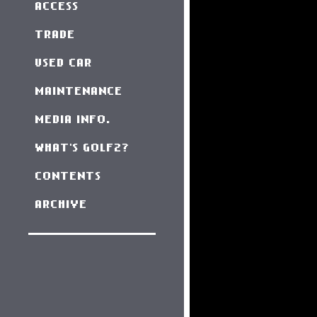
ACCESS
TRADE
USED CAR
MAINTENANCE
MEDIA INFO.
WHAT'S GOLF2?
CONTENTS
ARCHIVE