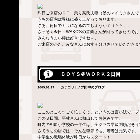
昨日ご来店のＧＴＩ乗り某氏夫妻（僕のマイミクさんで
うちの店内は異様に盛り上がっております。
さあ、何日でカラになるのでしょうか？（＾＾；；
さっそく今日、WAKO'Sの営業さんが回ってきたので
みんなうまい棒は好きですね～。
ご来店のかた、みなさんにおすそ分けさせていただきま
ＢＯＹＳ＠ＷＯＲＫ２日目
カテゴリ | ノブ田中のブログ
2009.01.27
ここのところすごく忙しくて、というのは言い訳で、ブ
この３日間、平林さんは熱出してお休みです。
町内の相原小学校の一年生は、全クラス学級閉鎖だそう
さてうちの店では、そんな季節でも、若者は元気です。
中学生の職場体験が昨日からスタート！