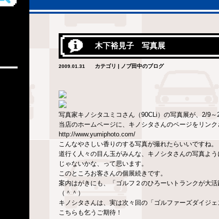
木下裕見子 写真展
カテゴリ | ノブ田中のブログ
2009.01.31
写真家キノシタユミコさん（90CLi）の写真展が、2/9～
当店のホームページに、キノシタさんのページをリンク
http://www.yumiphoto.com/
こんなやさしい香りのする写真が撮れたらいいですね。
道行く人々の目ん玉がみんな、キノシタさんの写真よう
じゃないかな、って思います。
このところお客さんの個展続きです。
案内はがきにも、「ゴルフ２のひろーいトランクが大活
（＾＾）
キノシタさんは、実は次々回の「ゴルファーズダイジェ
こちらも乞うご期待！