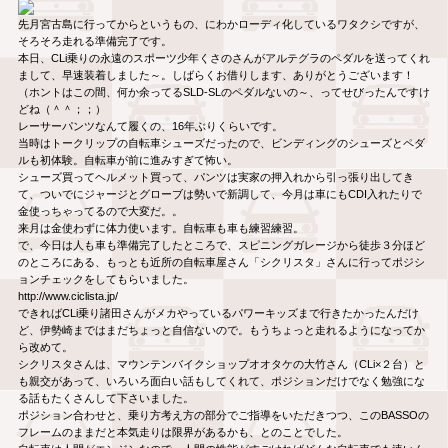
先月宮古島に行ってからというもの、にわかローディ化しているワタクシですが、
そろそろ走れる準備完了です。
本日、CLi乗りの永遠のスポーツ少年くさのさんがアルテグラのペダルを送ってくれ
まして、早速装着しました～。しばらくお借りします、ありがとうございます！
（ホントはこの間、何か余ってるSLD-SLのペダルないの～、ってせびったんですけ
どね（＾＾；；）
レーサーパンツなんて履くの、16年ぶりくらいです。
当時はトークリップの自転車シューズだったので、ビンディングのシューズとペダ
ルも初体験。自転車が前に進みすぎて怖い。
シューズ買ってヘルメット買って、パンツは実家の押入れから引っ張り出してき
て、ついでにジャージとグローブは勢いで新調して、今月は車にもCDI入れたりで
金使っちゃってるので大変だ。。
来月は金使わずに体力使います。自転車も車も練習練習。
で、今日は人も車も準備完了したところで、スピニングガレージから徒歩３分ほど
のところにある、もっとも近所の自転車屋さん「シクリスタ」さんに行ってポジシ
ョンチェックをしてもらいました。
http://www.ciclista.jp/
できればCLi乗り諸田さんがメカやっているパワーキッズまで行きたかったんだけ
ど、伊勢崎まではまだちょっと自信ないので。もうちょっと走れるようになってか
ら改めて。
シクリスタさんは、マウンテンバイクショップオオタケの大竹さん（CLi×２台）と
も親交があって、いろいろ面白い話もしてくれて、ポジションだけでなく勉強にな
る話もたくさんして下さいました。
ポジション合わせと、乗り方考え方の部分でご指導をいただきつつ、このBASSOの
フレームのままだと本気走りは限界があるかも、とのことでした。