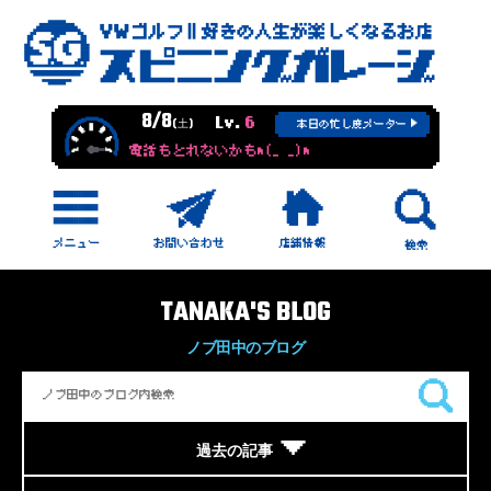
8/8
Lv.
6
(土)
本日の忙し度メーター
電話もとれないかもm(_ _)m
TANAKA'S BLOG
ノブ田中のブログ
過去の記事