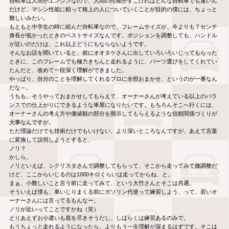
自転車は人間がエンジンなので、人間の性能がすごければどんな自転車でも速いん
だけど、マシン性能に頼って格上の人についていくことが目的の僕には、ちょっと
難しいみたい。
もともと中学生の時に組んだ自転車なので、フレームサイズが、今よりも７センチ
身長が低かったときのベストサイズなんです。ポジションを調整しても、ハンドル
が近いのだけは、これ以上どうにもならないようです。
そんなお話を聞いていると、前にオオタケさんに出していろいろいじってもらった
ときに、このフレームでも極力きちんと走れるように、パーツ選びをしてくれてい
たんだと、改めて一段深く理解ができました。
やっぱり、自分のことを理解してくれるプロに全部おまかせ、というのが一番なん
だな～。
うちも、そうやっておまかせしてもらえて、オーナーさんが考えている以上のバラ
ンスでの仕上がりにできるような車屋になりたいです。もちろんそこへ行くには、
オーナーさんの考え方や価値観の部分を開示してもらえるような信頼関係づくりが
大事なんですが。
ただ理論だけでも技術だけでもいけない、より深いところなんですが、あえて言葉
に変換して説明しようとすると、
ノリ？
かしら。
ノリといえば、シクリスタさんで調整してもらって、そこから走ってみて微調整だ
けど、ここからいじるのは1000キロくらいは走ってからね、と。
まぁ、小難しいこと言う前に走ってみて、という大竹さんとそこは共通。
そういえば僕も、車いじりまくる前にガソリン代使って練習しよう、って、若いオ
ーナーさんには言ってるもんなー。
ノリが近いってことですかね（笑）
とりあえずお小遣いも底を尽きそうだし、しばらくは練習あるのみで。
もうちょっと走れるようになったら、よりもう一歩理解が深まるはずです。そこは