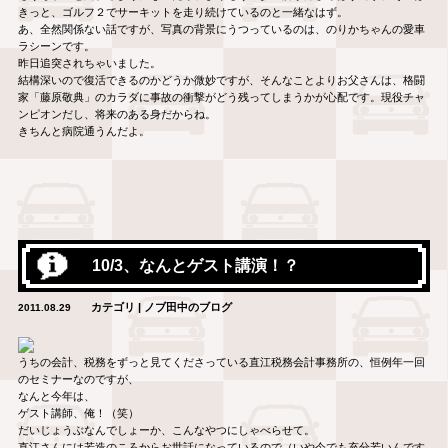
きっと、ゴルフ２でサーキットを走り続けているのと一緒なはず。
あ、全然関係ない話ですが、写真の背景にうつっているのは、のりかちゃんの愛車
ラシーンです。
昨日追突されちゃいました。
結構深いので復活できるのかどうか微妙ですが、そんなことよりお父さんは、格闘
家「藤原敬典」のカラダに事故の衝撃がどう残ってしまうかが心配です。現役チャ
ンピオンだし、将来のある身だからね。
きちんと病院通うんだよ。
10/3、なんとゲスト講演！？
カテゴリ | ノブ田中のブログ
2011.08.29
うちの会計、税務をずっと見てくださっている直江税務会計事務所の、恒例年一回
のセミナーなのですが、
なんと今年は、
ゲスト講師、俺！（笑）
だいじょうぶなんでしょーか、こんなやつにしゃべらせて。
直江さんには若造のころからお世話になっているので（いや今でも充分若いんです