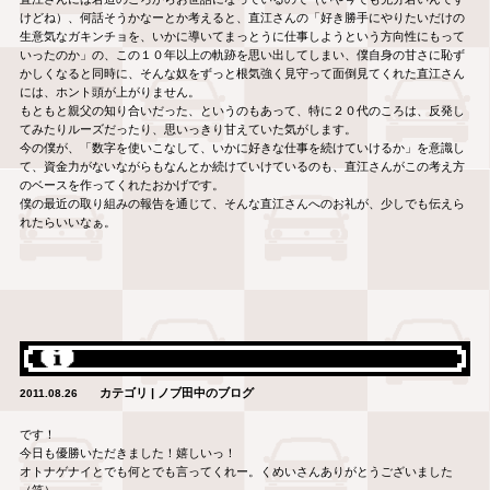
けどね）、何話そうかなーとか考えると、直江さんの「好き勝手にやりたいだけの
生意気なガキンチョを、いかに導いてまっとうに仕事しようという方向性にもって
いったのか」の、この１０年以上の軌跡を思い出してしまい、僕自身の甘さに恥ず
かしくなると同時に、そんな奴をずっと根気強く見守って面倒見てくれた直江さん
には、ホント頭が上がりません。
もともと親父の知り合いだった、というのもあって、特に２０代のころは、反発し
てみたりルーズだったり、思いっきり甘えていた気がします。
今の僕が、「数字を使いこなして、いかに好きな仕事を続けていけるか」を意識し
て、資金力がないながらもなんとか続けていけているのも、直江さんがこの考え方
のベースを作ってくれたおかげです。
僕の最近の取り組みの報告を通じて、そんな直江さんへのお礼が、少しでも伝えら
れたらいいなぁ。
カテゴリ | ノブ田中のブログ
2011.08.26
です！
今日も優勝いただきました！嬉しいっ！
オトナゲナイとでも何とでも言ってくれー。くめいさんありがとうございました
（笑）