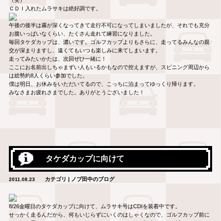
ＣＤＩ入れたムラサキは絶好調です。
午後の後半は霧が深くなってきて走行不可になってしまいましたが、それでも充分
お腹いっぱいなくらい、たくさん走れて練習になりました。
毎回タケダカップは、濃いです。ゴルフカップよりもさらに、走ってるみんなの親
交が深まりますし、遠くてもいつも楽しみに来てしまいます。
走ってみたいかたは、次回ぜひ一緒に！
ここにお名前出しちゃまずい人もいるかもなので控えますが、スピニング周辺から
は総勢約8人くらい参加でした。
僕は明日、お休みをいただいてるので、こっちに泊まってゆっくり帰ります。
みなさまお疲れさまでした。ありがとうございました！
タケダカップに向けて
カテゴリ | ノブ田中のブログ
2011.08.23
8/26金曜日のタケダカップに向けて、ムラサキ号はCDIを装着中です。
せっかく走るんだから、何もいじらずにいくのはしゃくなので、ゴルフカップ前に