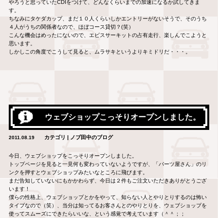
やろうと思っていたCDIをつけて、どんなくらいまでの加速になるか試してきま
す。
ちなみにタケダカップ、まだ１０人くらいしかエントリーがないそうで、そのうち
４人がうちの関係者なので、ほぼコース貸切？(笑）
こんな機会はめったにないので、エビスサーキットの占有走行、楽しんでこようと
思います。
しかしこの角度でこうして見ると、ムラサキというよりキミドリだ・・・。
ウェブショップこっそりオープンしました。
カテゴリ | ノブ田中のブログ
2011.08.19
今日、ウェブショップをこっそりオープンしました。
トップページを見ると一見何も変わっていないようですが、「パーツ屋さん」のリ
ンクを押すとウェブショップみたいなところに飛びます。
まだ告知していないにもかかわらず、今日は２件もご注文いただきありがとうござ
います！
僕らの性格上、ウェブショップとかをやって、知らない人とやりとりするのは怖い
タイプなので（笑）、当分は知ってるお客さんとのやりとりを、ウェブショップを
使ってスムーズにできたらいいな、という感覚で考えています（＾＾；；